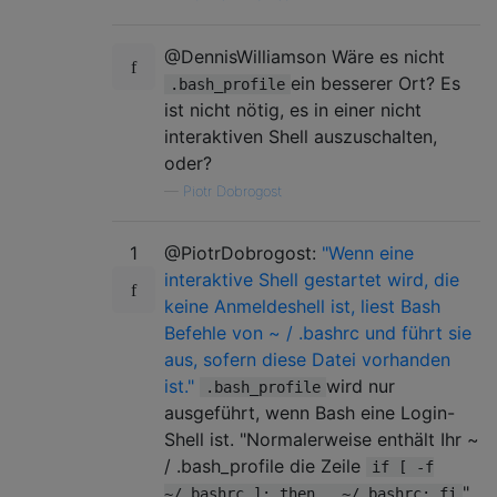
@DennisWilliamson Wäre es nicht
ein besserer Ort? Es
.bash_profile
ist nicht nötig, es in einer nicht
interaktiven Shell auszuschalten,
oder?
—
Piotr Dobrogost
1
@PiotrDobrogost:
"Wenn eine
interaktive Shell gestartet wird, die
keine Anmeldeshell ist, liest Bash
Befehle von ~ / .bashrc und führt sie
aus, sofern diese Datei vorhanden
ist."
wird nur
.bash_profile
ausgeführt, wenn Bash eine Login-
Shell ist. "Normalerweise enthält Ihr ~
/ .bash_profile die Zeile
if [ -f
"
~/.bashrc ]; then . ~/.bashrc; fi