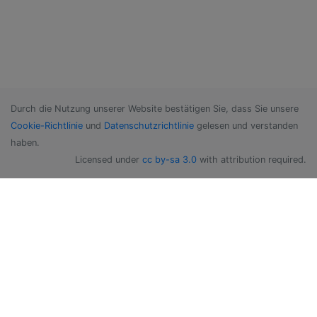
Durch die Nutzung unserer Website bestätigen Sie, dass Sie unsere
Cookie-Richtlinie
und
Datenschutzrichtlinie
gelesen und verstanden
haben.
Licensed under
cc by-sa 3.0
with attribution required.