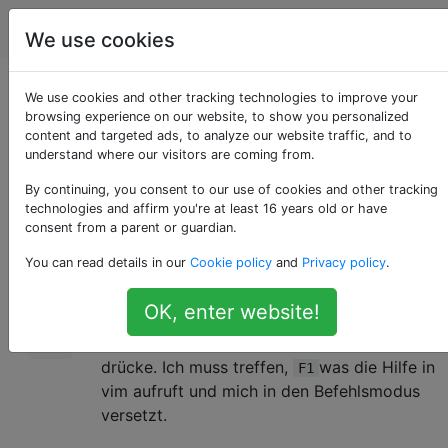
Computerbenutzer
Tags
Account
We use cookies
Vim steckt im
We use cookies and other tracking technologies to improve your
browsing experience on our website, to show you personalized
content and targeted ads, to analyze our website traffic, and to
Einfügemodus fest
understand where our visitors are coming from.
By continuing, you consent to our use of cookies and other tracking
technologies and affirm you're at least 16 years old or have
Ich benutze Vim seit einigen Monaten über
52
consent from a parent or guardian.
meinen Webhost (sie ermöglichen den Zugriff
You can read details in our
Cookie policy
and
Privacy policy
.
auf Kitte). Plötzlich
reagiert der
escape
Schlüssel nicht mehr. Ich kann weder
OK, enter website!
Einfügen noch einen anderen Modus
existieren, indem ich einfach die Fluchttaste
drücke. Ich muss treffen,
was die Hilfe in
F1
vim aufruft und mich in den Befehlsmodus
versetzt.