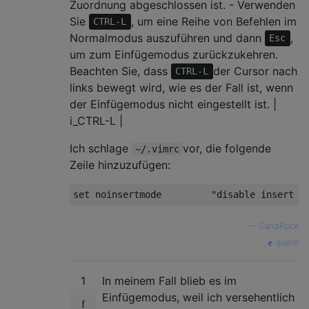
Zuordnung abgeschlossen ist. - Verwenden
Sie
, um eine Reihe von Befehlen im
CTRL-L
Normalmodus auszuführen und dann
,
Esc
um zum Einfügemodus zurückzukehren.
Beachten Sie, dass
der Cursor nach
CTRL-L
links bewegt wird, wie es der Fall ist, wenn
der Einfügemodus nicht eingestellt ist. |
i_CTRL-L |
Ich schlage
vor, die folgende
~/.vimrc
Zeile hinzuzufügen:
—
SandRock
quelle
1
In meinem Fall blieb es im
Einfügemodus, weil ich versehentlich