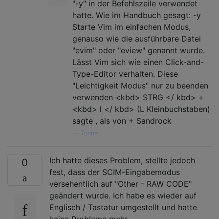
"-y" in der Befehlszeile verwendet
hatte. Wie im Handbuch gesagt: -y
Starte Vim im einfachen Modus,
genauso wie die ausführbare Datei
"evim" oder "eview" genannt wurde.
Lässt Vim sich wie einen Click-and-
Type-Editor verhalten. Diese
"Leichtigkeit Modus" nur zu beenden
verwenden <kbd> STRG </ kbd> +
<kbd> l </ kbd> (L Kleinbuchstaben)
sagte , als von + Sandrock
—
Tonne
Ich hatte dieses Problem, stellte jedoch
0
fest, dass der SCIM-Eingabemodus
versehentlich auf "Other - RAW CODE"
geändert wurde. Ich habe es wieder auf
Englisch / Tastatur umgestellt und hatte
keine Probleme mehr.