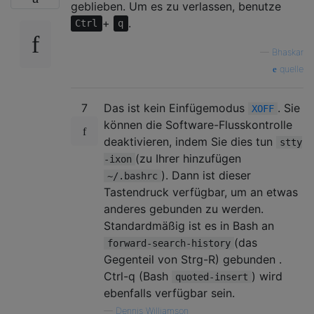
geblieben. Um es zu verlassen, benutze
+
.
Ctrl
q
—
Bhaskar
quelle
7
Das ist kein Einfügemodus
. Sie
XOFF
können die Software-Flusskontrolle
deaktivieren, indem Sie dies tun
stty
(zu Ihrer hinzufügen
-ixon
). Dann ist dieser
~/.bashrc
Tastendruck verfügbar, um an etwas
anderes gebunden zu werden.
Standardmäßig ist es in Bash an
(das
forward-search-history
Gegenteil von Strg-R) gebunden .
Ctrl-q (Bash
) wird
quoted-insert
ebenfalls verfügbar sein.
—
Dennis Williamson