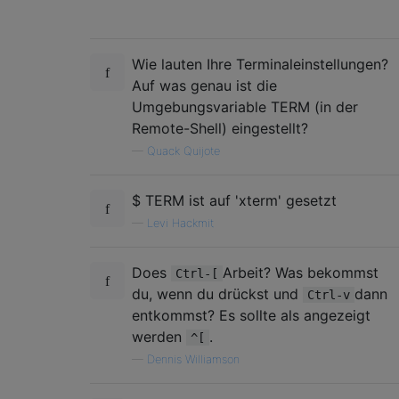
Wie lauten Ihre Terminaleinstellungen?
Auf was genau ist die
Umgebungsvariable TERM (in der
Remote-Shell) eingestellt?
—
Quack Quijote
$ TERM ist auf 'xterm' gesetzt
—
Levi Hackmit
Does
Arbeit? Was bekommst
Ctrl-[
du, wenn du drückst und
dann
Ctrl-v
entkommst? Es sollte als angezeigt
werden
.
^[
—
Dennis Williamson