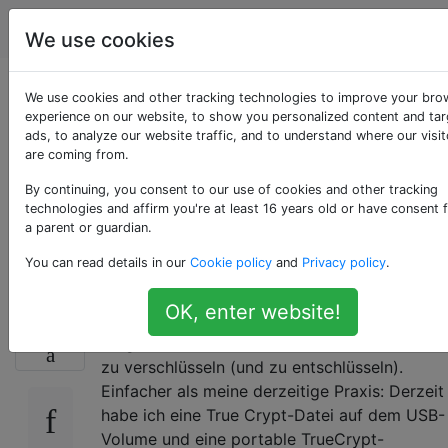
Computerbenutzer
Tags
Account
We use cookies
Einfache USB-
We use cookies and other tracking technologies to improve your bro
experience on our website, to show you personalized content and ta
ads, to analyze our website traffic, and to understand where our visit
Laufwerkverschlüssel
are coming from.
unter Windows - Best
By continuing, you consent to our use of cookies and other tracking
technologies and affirm you're at least 16 years old or have consent 
a parent or guardian.
Practice?
You can read details in our
Cookie policy
and
Privacy policy
.
OK, enter website!
Ich suche nach einer einfachen (!)
0
Möglichkeit, USB-Volumes unter Windows 10
zu verschlüsseln (und zu entschlüsseln).
Einfacher als meine derzeitige Praxis: Derzeit
habe ich eine True Crypt-Datei auf dem USB-
Volume und eine portable TrueCrypt-