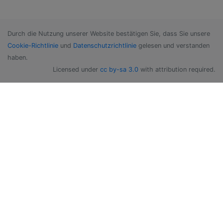
Durch die Nutzung unserer Website bestätigen Sie, dass Sie unsere
Cookie-Richtlinie
und
Datenschutzrichtlinie
gelesen und verstanden
haben.
Licensed under
cc by-sa 3.0
with attribution required.