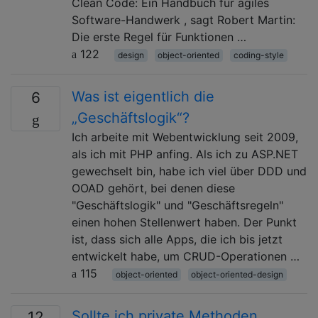
Clean Code: Ein Handbuch für agiles
Software-Handwerk , sagt Robert Martin:
Die erste Regel für Funktionen …
122
design
object-oriented
coding-style
Was ist eigentlich die
6
„Geschäftslogik“?
Ich arbeite mit Webentwicklung seit 2009,
als ich mit PHP anfing. Als ich zu ASP.NET
gewechselt bin, habe ich viel über DDD und
OOAD gehört, bei denen diese
"Geschäftslogik" und "Geschäftsregeln"
einen hohen Stellenwert haben. Der Punkt
ist, dass sich alle Apps, die ich bis jetzt
entwickelt habe, um CRUD-Operationen …
115
object-oriented
object-oriented-design
Sollte ich private Methoden
12