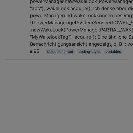
powerManager.newWakeLock(PowerManager
"abc"); wakeLock.acquire(); Ich denke aber di
powerManagerund wakeLockkönnen beseitigt
((PowerManager)getSystemService(POWER_S
.newWakeLock(PowerManager.PARTIAL_WAK
"MyWakelockTag") .acquire(); Eine ähnliche Sz
Benachrichtigungsansicht angezeigt, z. B .: v
95
object-oriented
coding-style
variables