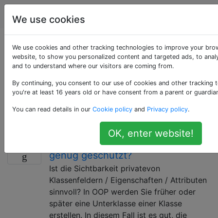
Softwareentwicklung
Tags
Account
We use cookies
Als «object-oriented»
We use cookies and other tracking technologies to improve your bro
website, to show you personalized content and targeted ads, to analy
and to understand where our visitors are coming from.
getaggte Fragen
By continuing, you consent to our use of cookies and other tracking 
you're at least 16 years old or have consent from a parent or guardia
Eine Methode, mit der ein System als eine Reihe von
Objekten modelliert werden kann, die modular
You can read details in our
Cookie policy
and
Privacy policy
.
gesteuert und bearbeitet werden können
OK, enter website!
Warum haben private Felder nicht
17
genug geschützt?
Ist die Sichtbarkeit privatevon
Klassenfeldern / Eigenschaften / Attributen
sinnvoll? In OOP werden Sie früher oder
später eine Unterklasse einer Klasse
erstellen. In diesem Fall ist es gut, die