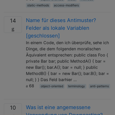
static-methods
access-modifiers
Name für dieses Antimuster?
14
Felder als lokale Variablen
[geschlossen]
In einem Code, den ich überprüfe, sehe ich
Dinge, die dem folgenden moralischen
Äquivalent entsprechen: public class Foo {
private Bar bar; public MethodA() { bar =
new Bar(); bar.A(); bar = null; } public
MethodB() { bar = new Bar(); bar.B(); bar =
null; } } Das Feld barhier …
68
object-oriented
terminology
anti-patterns
Was ist eine angemessene
10
Verwendung von Downcasting?