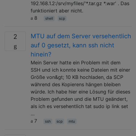
192.168.1.2:/srv/myfiles/'*.tar.gz *.war' . Das
funktioniert aber nicht.
8
shell
scp
MTU auf dem Server versehentlich
2
auf 0 gesetzt, kann ssh nicht
hinein?
Mein Server hatte ein Problem mit dem
SSH und ich konnte keine Dateien mit einer
Größe von&gt; 10 KB hochladen, da SCP
während des Kopierens hängen bleiben
würde. Ich habe hier eine Lösung für dieses
Problem gefunden und die MTU geändert,
als ich es versehentlich tat sudo ip link set
…
7
ssh
scp
mtu