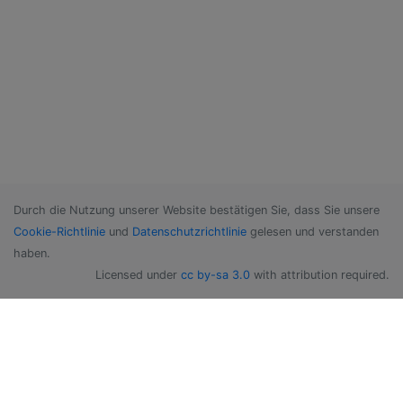
Durch die Nutzung unserer Website bestätigen Sie, dass Sie unsere
Cookie-Richtlinie
und
Datenschutzrichtlinie
gelesen und verstanden
haben.
Licensed under
cc by-sa 3.0
with attribution required.