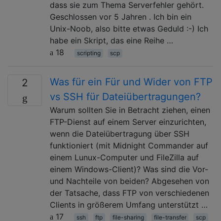
dass sie zum Thema Serverfehler gehört.
Geschlossen vor 5 Jahren . Ich bin ein
Unix-Noob, also bitte etwas Geduld :-) Ich
habe ein Skript, das eine Reihe …
18
scripting
scp
Was für ein Für und Wider von FTP
2
vs SSH für Dateiübertragungen?
Warum sollten Sie in Betracht ziehen, einen
FTP-Dienst auf einem Server einzurichten,
wenn die Dateiübertragung über SSH
funktioniert (mit Midnight Commander auf
einem Lunux-Computer und FileZilla auf
einem Windows-Client)? Was sind die Vor-
und Nachteile von beiden? Abgesehen von
der Tatsache, dass FTP von verschiedenen
Clients in größerem Umfang unterstützt …
17
ssh
ftp
file-sharing
file-transfer
scp