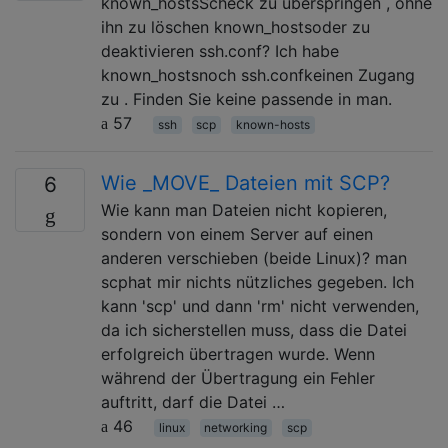
known_hostsScheck zu überspringen , ohne
ihn zu löschen known_hostsoder zu
deaktivieren ssh.conf? Ich habe
known_hostsnoch ssh.confkeinen Zugang
zu . Finden Sie keine passende in man.
57
ssh
scp
known-hosts
Wie _MOVE_ Dateien mit SCP?
6
Wie kann man Dateien nicht kopieren,
sondern von einem Server auf einen
anderen verschieben (beide Linux)? man
scphat mir nichts nützliches gegeben. Ich
kann 'scp' und dann 'rm' nicht verwenden,
da ich sicherstellen muss, dass die Datei
erfolgreich übertragen wurde. Wenn
während der Übertragung ein Fehler
auftritt, darf die Datei …
46
linux
networking
scp