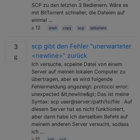
SCP zu den letzten 3 Bedienern. Wäre es
mit BitTorrent schneller, die Dateien auf
einmal …
12
shell
copy
scp
bittorrent
scp gibt den Fehler "unerwarteter
3
<newline>" zurück
Ich versuche, scpeine Datei von einem
Server auf meinen lokalen Computer zu
übertragen, aber es wird folgende
Fehlermeldung angezeigt: protocol error:
unexpected &lt;newline&gt; Das ist meine
Syntax: scp user@server:/path/to/file . Auf
diesem Server hat es nicht funktioniert,
aber dann habe ich denselben Befehl auf
meinem anderen Server versucht, sodass
ich …
11
ssh
scp