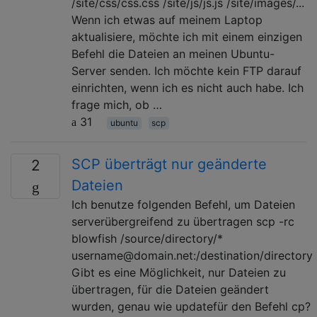
/site/css/css.css /site/js/js.js /site/images/...
Wenn ich etwas auf meinem Laptop
aktualisiere, möchte ich mit einem einzigen
Befehl die Dateien an meinen Ubuntu-
Server senden. Ich möchte kein FTP darauf
einrichten, wenn ich es nicht auch habe. Ich
frage mich, ob …
31
ubuntu
scp
SCP überträgt nur geänderte
2
Dateien
Ich benutze folgenden Befehl, um Dateien
serverübergreifend zu übertragen scp -rc
blowfish /source/directory/*
username@domain.net:/destination/directory
Gibt es eine Möglichkeit, nur Dateien zu
übertragen, für die Dateien geändert
wurden, genau wie updatefür den Befehl cp?