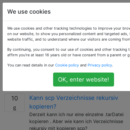
Serveradministratoren
Tags
Accoun
We use cookies
Als «scp» getaggte
We use cookies and other tracking technologies to improve your bro
on our website, to show you personalized content and targeted ads, 
website traffic, and to understand where our visitors are coming from
Fragen
By continuing, you consent to our use of cookies and other tracking 
affirm you're at least 16 years old or have consent from a parent or g
Secure Copy oder SCP ist ein Mittel zum sicheren
Übertragen von Computerdateien zwischen einem
You can read details in our
Cookie policy
and
Privacy policy
.
lokalen Host und einem Remote-Host oder zwischen
zwei Remote-Hosts. Es basiert auf dem Secure Shell
OK, enter website!
(SSH) -Protokoll.
Kann scp Verzeichnisse rekursiv
10
kopieren?
Derzeit kann ich nur eine einzelne .tarDatei
kopieren . Aber wie kann ich Verzeichnisse
rekursiv mit kopieren scp?