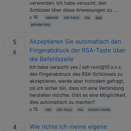
verwenden. Ich habe versucht, den
Schlüssel über diese Anweisungen zu …
16
openssl
ssh-keys
rsa
gpg
private-key
Akzeptieren Sie automatisch den
5
Fingerabdruck der RSA-Taste über
die Befehlszeile
Ich habe versucht yes | ssh root@10.x.x.x,
den Fingerabdruck des RSA-Schlüssels zu
akzeptieren, werde aber trotzdem gefragt,
ob ich sicher bin, dass ich eine Verbindung
herstellen möchte. Gibt es eine Möglichkeit,
dies automatisch zu machen?
15
ssh
ssh-keys
rsa
known-hosts
Wie richte ich meine eigene
4