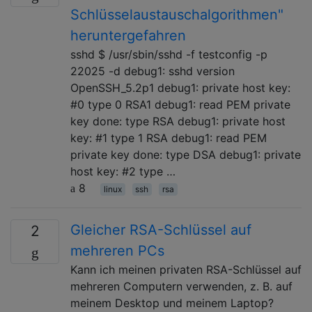
Schlüsselaustauschalgorithmen"
heruntergefahren
sshd $ /usr/sbin/sshd -f testconfig -p
22025 -d debug1: sshd version
OpenSSH_5.2p1 debug1: private host key:
#0 type 0 RSA1 debug1: read PEM private
key done: type RSA debug1: private host
key: #1 type 1 RSA debug1: read PEM
private key done: type DSA debug1: private
host key: #2 type …
8
linux
ssh
rsa
Gleicher RSA-Schlüssel auf
2
mehreren PCs
Kann ich meinen privaten RSA-Schlüssel auf
mehreren Computern verwenden, z. B. auf
meinem Desktop und meinem Laptop?