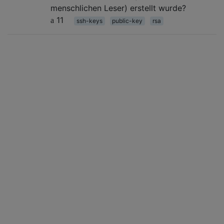
menschlichen Leser) erstellt wurde?
11
ssh-keys
public-key
rsa