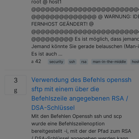
root @ host1
@@@@@@@@@@@@@@@@@@@@@@@
@@@@@@@@@@@@@@ @ WARNUNG: IDENT
FERNHOST GEÄNDERT! @
@@@@@@@@@@@@@@@@@@@@@@@
@@@@@@@@@ Es ist möglich, dass jemand e
Jemand könnte Sie gerade belauschen (Man-in
Es ist auch …
42
security
ssh
rsa
man-in-the-middle
hos
Verwendung des Befehls openssh
3
sftp mit einem über die
Befehlszeile angegebenen RSA /
DSA-Schlüssel
Mit den Befehlen Openssh ssh und scp
wurde eine Befehlszeilenoption
bereitgestellt -i, mit der der Pfad zum RSA
/ DSA-Schlüssel angegeben werden kann,