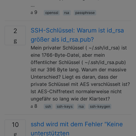
…
9
openssl
rsa
passphrase
SSH-Schlüssel: Warum ist id_rsa
2
größer als id_rsa.pub?
Mein privater Schlüssel ( ~/.ssh/id_rsa) ist
eine 1766-Byte-Datei, aber mein
öffentlicher Schlüssel ( ~/.ssh/id_rsa.pub)
ist nur 396 Byte lang. Warum der massive
Unterschied? Liegt es daran, dass der
private Schlüssel mit AES verschlüsselt ist?
Ist AES-Chiffretext normalerweise nicht
ungefähr so ​​lang wie der Klartext?
8
ssh
ssh-keys
rsa
ssh-keygen
sshd wird mit dem Fehler "Keine
10
unterstützten