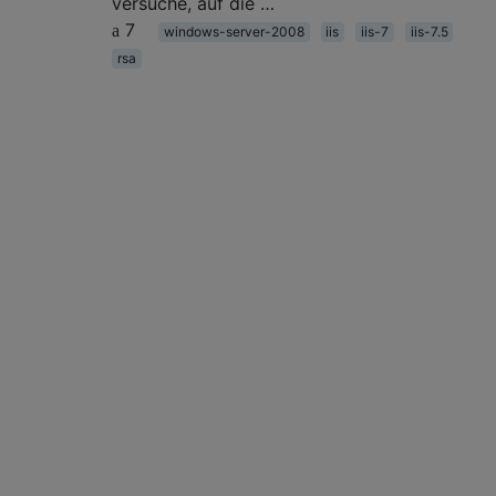
versuche, auf die …
7
windows-server-2008
iis
iis-7
iis-7.5
rsa