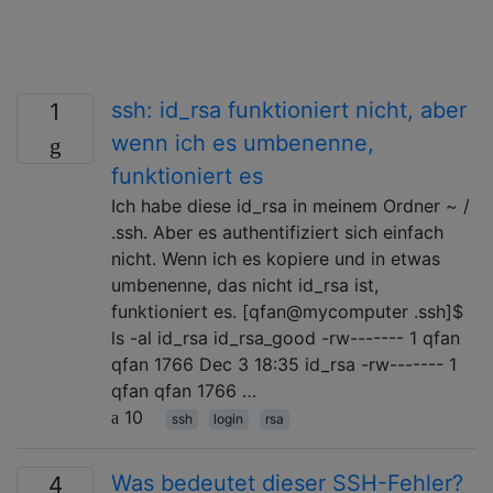
ssh: id_rsa funktioniert nicht, aber
1
wenn ich es umbenenne,
funktioniert es
Ich habe diese id_rsa in meinem Ordner ~ /
.ssh. Aber es authentifiziert sich einfach
nicht. Wenn ich es kopiere und in etwas
umbenenne, das nicht id_rsa ist,
funktioniert es. [qfan@mycomputer .ssh]$
ls -al id_rsa id_rsa_good -rw------- 1 qfan
qfan 1766 Dec 3 18:35 id_rsa -rw------- 1
qfan qfan 1766 …
10
ssh
login
rsa
Was bedeutet dieser SSH-Fehler?
4