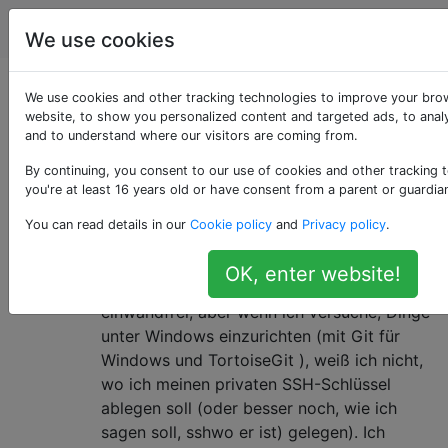
Serveradministratoren
Tags
Accoun
We use cookies
Als «rsa» getaggte
We use cookies and other tracking technologies to improve your bro
website, to show you personalized content and targeted ads, to analy
and to understand where our visitors are coming from.
Fragen
By continuing, you consent to our use of cookies and other tracking 
you're at least 16 years old or have consent from a parent or guardia
Wie kann ich Git für Windows
30
You can read details in our
Cookie policy
and
Privacy policy
.
mitteilen, wo sich mein privater
RSA-Schlüssel befindet?
OK, enter website!
Mein Git-Setup läuft unter Linux
einwandfrei, aber wenn ich versuche, Dinge
unter Windows einzurichten (mit Git für
Windows und TortoiseGit ), weiß ich nicht,
wo ich meinen privaten SSH-Schlüssel
ablegen soll (oder besser noch, wie ich
sagen soll, sshwo er ist) gelegen). Ich