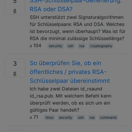
SSH-Schlüsselpaar-Generierung:
5
RSA oder DSA?
SSH unterstützt zwei Signaturalgorithmen
für Schlüsselpaare: RSA und DSA. Welches
ist bevorzugt, wenn überhaupt? Was ist für
RSA die minimal zulässige Schlüssellänge?
104
security
ssh
rsa
cryptography
So überprüfen Sie, ob ein
3
öffentliches / privates RSA-
Schlüsselpaar übereinstimmt
Ich habe zwei Dateien id_rsaund
id_rsa.pub. Mit welchem ​​Befehl kann
überprüft werden, ob es sich um ein
gültiges Paar handelt?
71
linux
security
ssh
rsa
command