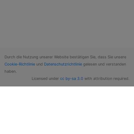
Durch die Nutzung unserer Website bestätigen Sie, dass Sie unsere
Cookie-Richtlinie
und
Datenschutzrichtlinie
gelesen und verstanden
haben.
Licensed under
cc by-sa 3.0
with attribution required.