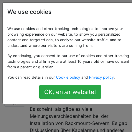
Serveradministratoren
Tags
Accoun
We use cookies
Als «rack» getaggte
We use cookies and other tracking technologies to improve your
browsing experience on our website, to show you personalized
content and targeted ads, to analyze our website traffic, and to
Fragen
understand where our visitors are coming from.
By continuing, you consent to our use of cookies and other tracking
Ein Rack ist ein Rahmen oder ein Gehäuse, in dem
technologies and affirm you're at least 16 years old or have consent
Server, Netzwerkgeräte und zugehörige Geräte
from a parent or guardian.
montiert sind. Verwenden Sie bei Fragen zum Ruby-
You can read details in our
Cookie policy
and
Privacy policy
.
Framework das Tag Ruby-Rack.
OK, enter website!
Überspringen Sie eine Rack-
18
Einheit zwischen Servern?
Es scheint, als gäbe es viele
Meinungsverschiedenheiten bei der
Installation von Rackmount-Servern. Es gab
Diskussionen über Kabelarme und anderes