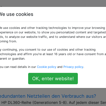
s
We use cookies
y-unit» getaggte Frag
e use cookies and other tracking technologies to improve your browsing
xperience on our website, to show you personalized content and targeted
teile
ds, to analyze our website traffic, and to understand where our visitors a
oming from.
entrums-Servern immer noch Netzteile
y continuing, you consent to our use of cookies and other tracking
echnologies and affirm you're at least 16 years old or have consent from 
h drei Spannungen: + 12V , + 5V und + 3,3V , alle sind
arent or guardian.
 wir nicht einfach ein paar (aus Redundanzgründen) groß
ou can read details in our
Cookie policy
and
Privacy policy
.
i Spannungen für das gesamte Rechenzentrum und die Server
wenden? Das wäre effizienter, da das …
OK, enter website!
rical-power
power-supply-unit
redundanten Netzteilen den Verbrauch aus?
r HP DL360-Reihe (Generationen 5-8). Auf jedem dieser Se