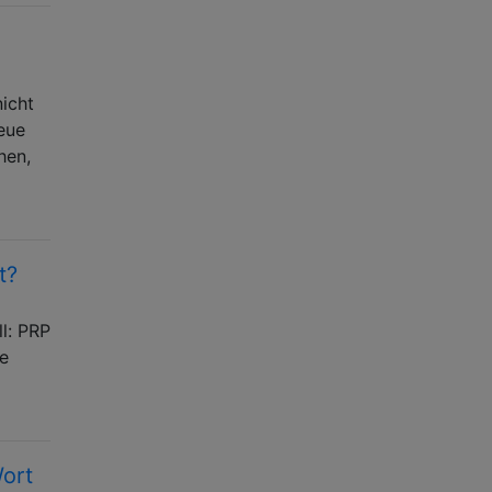
nicht
neue
hen,
t?
l: PRP
ie
ort