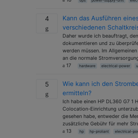
ups
power-supply-unit
elec
Kann das Ausführen eines
4
verschiedenen Schaltkre
Daher wurde ich beauftragt, den
dokumentieren und zu überprüfe
werden müssen. Im Allgemeinen e
an die normale Stromversorgung
17
hardware
electrical-power
Wie kann ich den Strombe
5
ermitteln?
Ich habe einen HP DL360 G7 1 H
Colocation-Einrichtung unterzubr
gesehen habe, entweder die Meng
zusätzliche Gebühr für mehr St
13
hp
hp-proliant
electrical-p