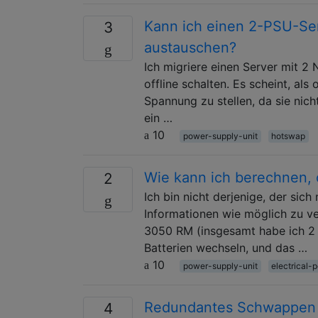
Kann ich einen 2-PSU-Ser
3
austauschen?
Ich migriere einen Server mit 2 
offline schalten. Es scheint, als 
Spannung zu stellen, da sie nic
ein …
10
power-supply-unit
hotswap
Wie kann ich berechnen, 
2
Ich bin nicht derjenige, der sich
Informationen wie möglich zu ve
3050 RM (insgesamt habe ich 2 d
Batterien wechseln, und das …
10
power-supply-unit
electrical-
Redundantes Schwappen d
4