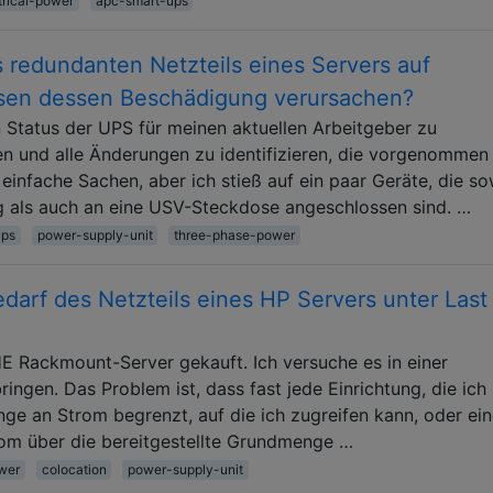
trical-power
apc-smart-ups
 redundanten Netzteils eines Servers auf
isen dessen Beschädigung verursachen?
 Status der UPS für meinen aktuellen Arbeitgeber zu
n und alle Änderungen zu identifizieren, die vorgenommen
infache Sachen, aber ich stieß auf ein paar Geräte, die s
 als auch an eine USV-Steckdose angeschlossen sind. …
ups
power-supply-unit
three-phase-power
darf des Netzteils eines HP Servers unter Last
E Rackmount-Server gekauft. Ich versuche es in einer
ingen. Das Problem ist, dass fast jede Einrichtung, die ich
e an Strom begrenzt, auf die ich zugreifen kann, oder ei
rom über die bereitgestellte Grundmenge …
ower
colocation
power-supply-unit