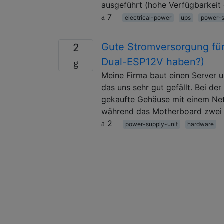
ausgeführt (hohe Verfügbarkeit 
7
electrical-power
ups
power-s
Gute Stromversorgung fü
2
Dual-ESP12V haben?)
Meine Firma baut einen Server 
das uns sehr gut gefällt. Bei de
gekaufte Gehäuse mit einem Netz
während das Motherboard zwei b
2
power-supply-unit
hardware