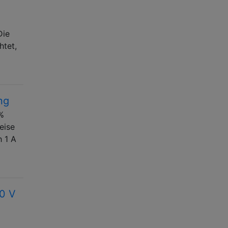
Die
htet,
ng
0%
eise
h 1 A
40 V