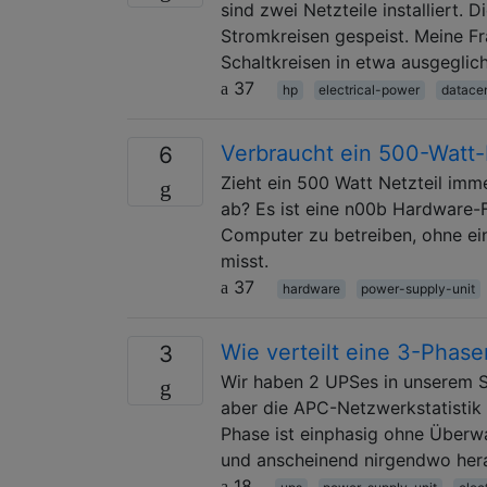
sind zwei Netzteile installiert.
Stromkreisen gespeist. Meine F
Schaltkreisen in etwa ausgeglich
37
hp
electrical-power
datace
Verbraucht ein 500-Watt-
6
Zieht ein 500 Watt Netzteil im
ab? Es ist eine n00b Hardware-F
Computer zu betreiben, ohne ei
misst.
37
hardware
power-supply-unit
Wie verteilt eine 3-Phas
3
Wir haben 2 UPSes in unserem S
aber die APC-Netzwerkstatistik
Phase ist einphasig ohne Überw
und anscheinend nirgendwo her
18