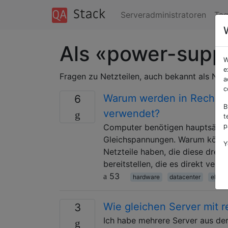
Serveradministratoren
Tag
Als «power-suppl
W
e
Fragen zu Netzteilen, auch bekannt als Netz
a
c
Warum werden in Rechenz
6
B
verwendet?
t
Computer benötigen hauptsächlic
p
Gleichspannungen. Warum können
Y
Netzteile haben, die diese dre
bereitstellen, die es direkt ver
53
hardware
datacenter
elect
Wie gleichen Server mit 
3
Ich habe mehrere Server aus de