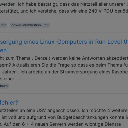
 werden. Ich habe bestätigt, dass das Netzteil aller unserer
erstützt, und ich verstehe, dass wir eine 240 V-PDU benöt
unit
power-distribution-unit
ersorgung eines Linux-Computers in Run Level 0
sen]
cht zum Thema . Derzeit werden keine Antworten akzeptiert
ern? Aktualisieren Sie die Frage so dass es beim Thema fü
6 Jahren . Ich arbeite an der Stromversorgung eines Raspber
s einer …
down
fehler?
Netzteilen an eine USV angeschlossen. Ich möchte 4 weitere
V ist voll und aufgrund von Budgetbeschränkungen konnte i
. Auf den 6 + 4 neuen Servern werden wichtige Dienste