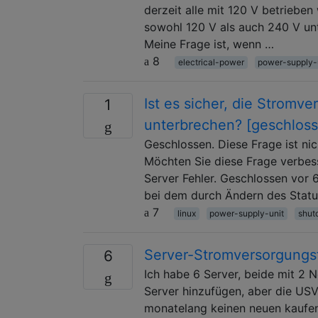
derzeit alle mit 120 V betrieben
sowohl 120 V als auch 240 V unt
Meine Frage ist, wenn …
8
electrical-power
power-supply-
Ist es sicher, die Stromv
1
unterbrechen? [geschlos
Geschlossen. Diese Frage ist ni
Möchten Sie diese Frage verbess
Server Fehler. Geschlossen vor 
bei dem durch Ändern des Statu
7
linux
power-supply-unit
shut
Server-Stromversorgungs
6
Ich habe 6 Server, beide mit 2 
Server hinzufügen, aber die US
monatelang keinen neuen kaufen