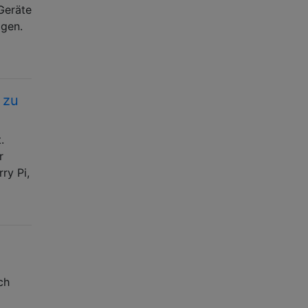
 Geräte
igen.
 zu
.
r
ry Pi,
ch