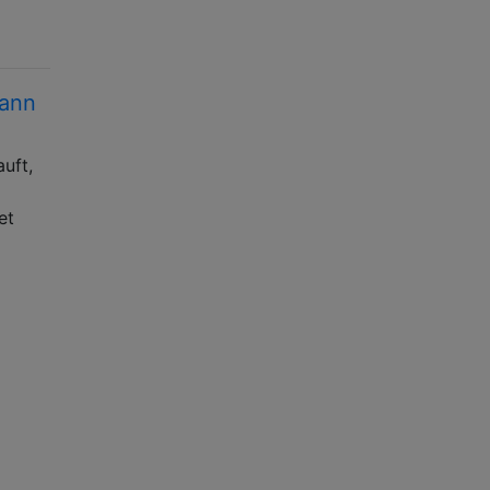
kann
uft,
et