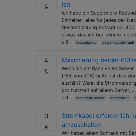
ist)
Ich habe ein Supermicro Redunda
Einheiten, eine für jedes der Ne
Gesamtleistung beträgt ca. 400 
etwas, das ich bei keinem mein
9
redundancy
power-supply-unit
Maximierung beider PDUs
4
Wenn ich ein Rack voller Server
(16A von 20A) halte, ist dies d
ausfällt? Wenn die Stromversorgu
pro Netzteil auf einem Server, …
9
electrical-power
datacenter
Stromkabel erforderlich,
3
umzuschalten
Wir haben einen Schrank mit Ser