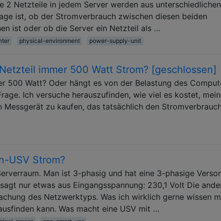
 Die 2 Netzteile in jedem Server werden aus unterschiedlichen
rage ist, ob der Stromverbrauch zwischen diesen beiden
en ist oder ob die Server ein Netzteil als …
nter
physical-environment
power-supply-unit
Netzteil immer 500 Watt Strom? [geschlossen]
mer 500 Watt? Oder hängt es von der Belastung des Comput
rage. Ich versuche herauszufinden, wie viel es kostet, mei
n Messgerät zu kaufen, das tatsächlich den Stromverbrauc
en-USV Strom?
erverraum. Man ist 3-phasig und hat eine 3-phasige Verso
 sagt nur etwas aus Eingangsspannung: 230,1 Volt Die ande
achung des Netzwerktyps. Was ich wirklich gerne wissen 
ausfinden kann. Was macht eine USV mit …