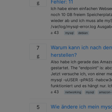
Fehler: 11
Ich habe einen einfachen Webser
noch 10 GB freiem Speicherplat
wieder ab und ich muss alle my
/var/log/mysql-error.log Ausgab
43
mysql
debian
Warum kann ich nach dem
7
herstellen?
Also habe ich gerade das Amazo
gestartet. The "endpoint" is: 
Jetzt versuche ich, von einer m
mysql -uUSER -pPASS -habcw3n
funktioniert und es hängt nur. I
43
networking
mysql
amazon-
Wie ändere ich mein mysq
5