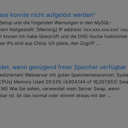
se konnte nicht aufgelöst werden"
-Setup und die folgenden Warnungen in den MySQL-
ern festgestellt: [Warning] IP address 'xxx.xxx.xxx.xxx' co
ot known Ich habe überprüft und die DNS-Suche funktionier
er IPs sind aus China. Ich plane, den Zugriff …
t, wenn genügend freier Speicher verfügbar 
dedizierten) Webserver mit guten Speicherressourcen: Syst
8 CPUs) Memory Used 29.53% (4,804,144 of 16,267,652) Sw
136) Wie Sie sehen, verwendet mein Server Swap, wenn
bar ist. Ist das normal oder stimmt etwas mit der …