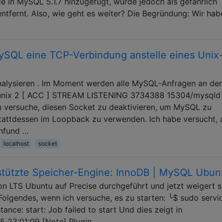
e in MySQL 5.1.7 hinzugefügt, wurde jedoch als gefährlich
entfernt. Also, wie geht es weiter? Die Begründung: Wir ha
ySQL eine TCP-Verbindung anstelle eines Unix
nalysieren . Im Moment werden alle MySQL-Anfragen an de
unix 2 [ ACC ] STREAM LISTENING 3734388 15304/mysqld
h versuche, diesen Socket zu deaktivieren, um MySQL zu
attdessen im Loopback zu verwenden. Ich habe versucht, a
nfund …
localhost
socket
stützte Speicher-Engine: InnoDB | MySQL Ubun
on LTS Ubuntu auf Precise durchgeführt und jetzt weigert s
 Folgendes, wenn ich versuche, es zu starten: ╰$ sudo servi
ance: start: Job failed to start Und dies zeigt in
15 23:01:09 [Note] Plugin …