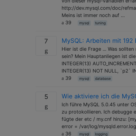
von dieser mysql-Variablen erfa
http://dev.mysql.com/doc/refman
Meins ist immer noch auf …
39
mysql
tuning
MySQL: Arbeiten mit 192 B
7
Hier ist die Frage ... Was sollt
sein? Mein Hauptanliegen ist die
INTEGER(13) AUTO_INCREMENT 
INTEGER(13) NOT NULL, `p2` 
39
mysql
database
Wie aktiviere ich die MyS
5
Ich führe MySQL 5.0.45 unter O
zu protokollieren. Ich debugge 
fügte der etc / my.cnf hinzu: [m
error = /var/log/mysqld.error.lo
36
mysql
logging