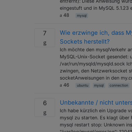
entfernt): Diese Anweisung wurd
eingestuft und in MySQL 5.1.23 
48
mysql
Wie erzwinge ich, dass M
7
Sockets herstellt?
Ich möchte den mysqlVerkehr a
MySQL-Unix-Socket gesendet: 
/var/run/mysqld/mysqld.sock Ic
zwingen, den Netzwerksocket st
socketAnweisungen in den my.c
46
ubuntu
mysql
connection
Unbekannte / nicht unter
6
Ich habe kürzlich ein Upgrade v
mysql zu starten. Es klagt über
mysql restart stop: Unknown inst
"/var/log/mysql/error.log": 1204