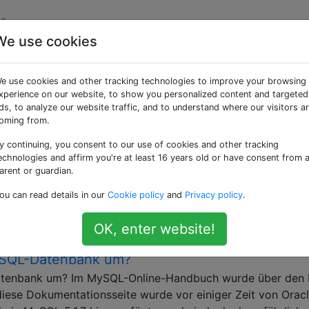
s
We use cookies
aggte Fragen
e use cookies and other tracking technologies to improve your browsing
xperience on our website, to show you personalized content and targeted
n Oracle.
ds, to analyze our website traffic, and to understand where our visitors a
oming from.
Dateisystem für MySQL (InnoDB)?
y continuing, you consent to our use of cookies and other tracking
nnoDB nach Benchmarks für die Leistung verschiedener
echnologies and affirm you're at least 16 years old or have consent from 
 aber keine finden. Meine Datenbank-Workload ist das typi
arent or guardian.
n, 10% schreiben. Zufälliges IO. Welche Dateisysteme wie 
ou can read details in our
Cookie policy
and
Privacy policy
.
 usw. sind Ihrer Meinung nach die besten für …
esystems
benchmark
OK, enter website!
ySQL-Datenbank um?
atenbank um? Im MySQL-Online-Handbuch wurde über den 
se Dokumentationsseite wurde vor einiger Zeit von Orac