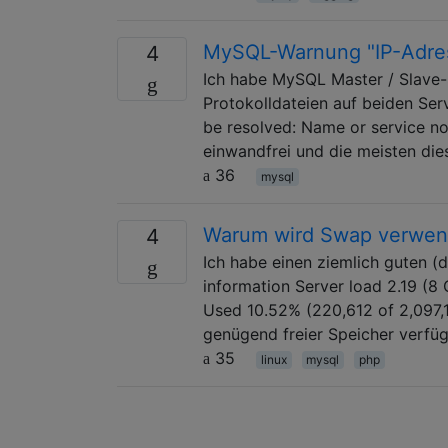
MySQL-Warnung "IP-Adres
4
Ich habe MySQL Master / Slave
Protokolldateien auf beiden Serv
be resolved: Name or service n
einwandfrei und die meisten dies
36
mysql
Warum wird Swap verwende
4
Ich habe einen ziemlich guten (
information Server load 2.19 (
Used 10.52% (220,612 of 2,097,
genügend freier Speicher verfüg
35
linux
mysql
php