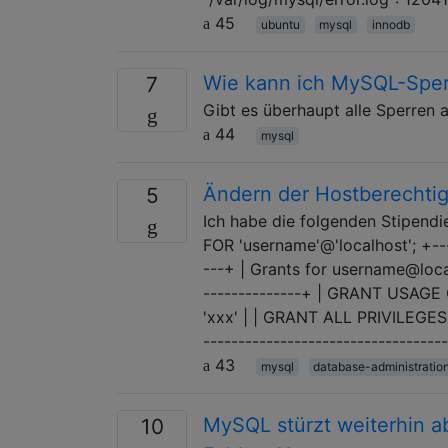
45
ubuntu
mysql
innodb
Wie kann ich MySQL-Sper
7
Gibt es überhaupt alle Sperren 
44
mysql
Ändern der Hostberechti
5
Ich habe die folgenden Stipend
FOR 'username'@'localhost'; +----
---+ | Grants for username@localh
--------------+ | GRANT USAGE
'xxx' | | GRANT ALL PRIVILEGES 
---------------------------------
43
mysql
database-administratio
MySQL stürzt weiterhin ab
10