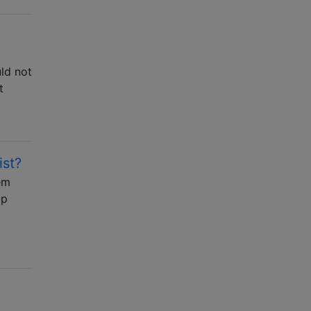
uld not
t
ist?
em
ap