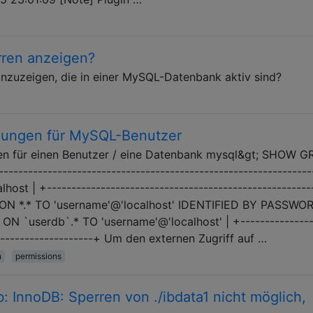
ren anzeigen?
anzuzeigen, die in einer MySQL-Datenbank aktiv sind?
gungen für MySQL-Benutzer
ien für einen Benutzer / eine Datenbank mysql&gt; SHOW 
--------------------------------------------------------------
ost | +------------------------------------------------------
 ON *.* TO 'username'@'localhost' IDENTIFIED BY PASSWO
ON `userdb`.* TO 'username'@'localhost' | +---------------
---------------------+ Um den externen Zugriff auf …
n
permissions
: InnoDB: Sperren von ./ibdata1 nicht möglich,