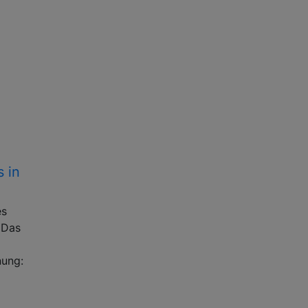
 in
es
 Das
nung: