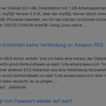
ver (Debian 6.0 x86, DirectAdmin mit 1 GB Arbeitsspeiche
z, mySQl Version 5.5.9), aber der mySQL-Server stürzt imm
SQL-Prozesse beenden, um ihn neu starten zu können noch
e: 130210 21:04:26 InnoDB: Using Linux native …
 Einrichten keine Verbindung zu Amazon RDS
n RDS-Konto erstellt. Und ich habe eine Instanz der Date
abcw3n-prod.cbmbuiv8aakk.us-east-1.rds.amazonaws.com Tol
einer anderen EC2-Instanzen aus eine Verbindung herzustell
-prod.cbmbuiv8aakk.us-east-1.rds.amazonaws.com Aber n
ch habe versucht, es zu pingen, …
ec2
amazon-rds
l root Passwort wieder auf leer?