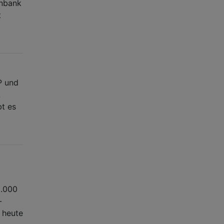
enbank
t
P und
L
bt es
0.000
-
 heute