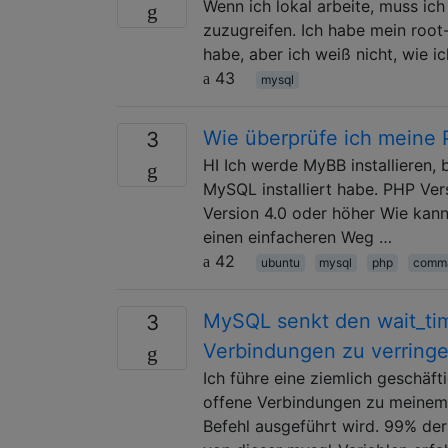
Wenn ich lokal arbeite, muss ic
zuzugreifen. Ich habe mein root-
habe, aber ich weiß nicht, wie 
43
mysql
Wie überprüfe ich meine
3
HI Ich werde MyBB installieren, 
MySQL installiert habe. PHP Ver
Version 4.0 oder höher Wie kan
einen einfacheren Weg …
42
ubuntu
mysql
php
comma
MySQL senkt den wait_tim
3
Verbindungen zu verringe
Ich führe eine ziemlich geschäf
offene Verbindungen zu meinem
Befehl ausgeführt wird. 99% de