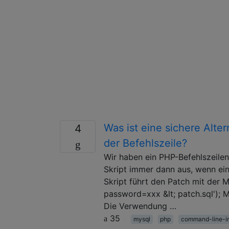
Was ist eine sichere Alt
4
der Befehlszeile?
Wir haben ein PHP-Befehlszeilen
Skript immer dann aus, wenn ei
Skript führt den Patch mit der 
password=xxx &lt; patch.sql'); 
Die Verwendung …
35
mysql
php
command-line-in