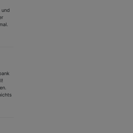
r und
er
mal.
nbank
l!
en.
ichts