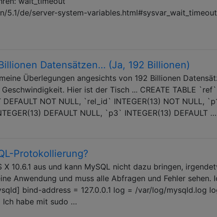
hren: wait_timeout
/5.1/de/server-system-variables.html#sysvar_wait_timeout
illionen Datensätzen… (Ja, 192 Billionen)
en meine Überlegungen angesichts von 192 Billionen Datensä
 Geschwindigkeit. Hier ist der Tisch ... CREATE TABLE `ref` 
DEFAULT NOT NULL, `rel_id` INTEGER(13) NOT NULL, `p
INTEGER(13) DEFAULT NULL, `p3` INTEGER(13) DEFAULT …
QL-Protokollierung?
S X 10.6.1 aus und kann MySQL nicht dazu bringen, irgende
eine Anwendung und muss alle Abfragen und Fehler sehen. I
ysqld] bind-address = 127.0.0.1 log = /var/log/mysqld.log lo
g Ich habe mit sudo …