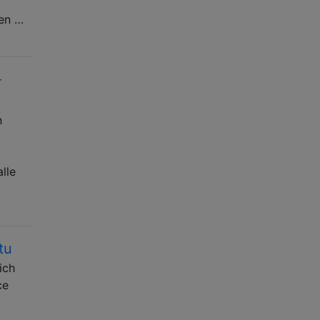
ben …
-
n
lle
tu
ich
ce