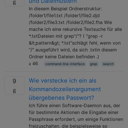
und Dateimustern
In diesem Beispiel Ordnerstruktur:
/folder1/file1.txt /folder1/file2.djd
/folder2/file3.txt /folder2/file2.fha Wie
mache ich eine rekursive Textsuche für alle
*.txtDateien mit grep"/"? ( "grep -r
&lt;pattern&gt; *.txt"schlägt fehl, wenn von
"/" ausgeführt wird, da sich .txtin diesem
Ordner keine Dateien befinden .)
46
command-line-interface
grep
search
Wie verstecke ich ein als
9
Kommandozeilenargument
übergebenes Passwort?
Ich führe einen Software-Daemon aus, der
für bestimmte Aktionen die Eingabe einer
Passphrase erfordert, um einige Funktionen
freizuschalten, die beispielsweise so