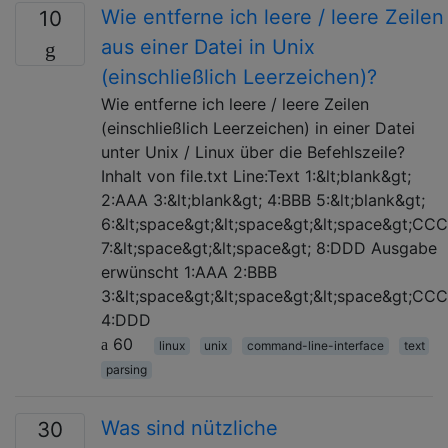
Wie entferne ich leere / leere Zeilen
10
aus einer Datei in Unix
(einschließlich Leerzeichen)?
Wie entferne ich leere / leere Zeilen
(einschließlich Leerzeichen) in einer Datei
unter Unix / Linux über die Befehlszeile?
Inhalt von file.txt Line:Text 1:&lt;blank&gt;
2:AAA 3:&lt;blank&gt; 4:BBB 5:&lt;blank&gt;
6:&lt;space&gt;&lt;space&gt;&lt;space&gt;CCC
7:&lt;space&gt;&lt;space&gt; 8:DDD Ausgabe
erwünscht 1:AAA 2:BBB
3:&lt;space&gt;&lt;space&gt;&lt;space&gt;CCC
4:DDD
60
linux
unix
command-line-interface
text
parsing
Was sind nützliche
30