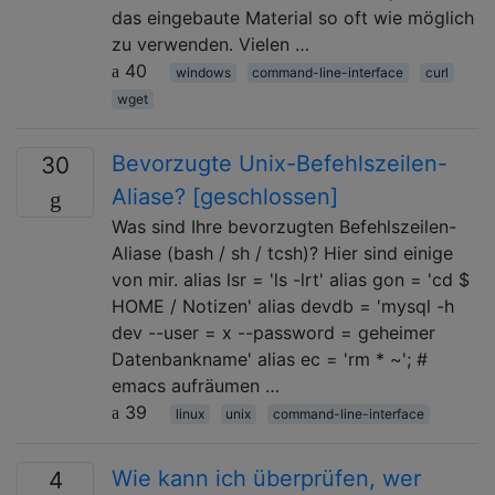
das eingebaute Material so oft wie möglich
zu verwenden. Vielen …
40
windows
command-line-interface
curl
wget
Bevorzugte Unix-Befehlszeilen-
30
Aliase? [geschlossen]
Was sind Ihre bevorzugten Befehlszeilen-
Aliase (bash / sh / tcsh)? Hier sind einige
von mir. alias lsr = 'ls -lrt' alias gon = 'cd $
HOME / Notizen' alias devdb = 'mysql -h
dev --user = x --password = geheimer
Datenbankname' alias ec = 'rm * ~'; #
emacs aufräumen …
39
linux
unix
command-line-interface
Wie kann ich überprüfen, wer
4