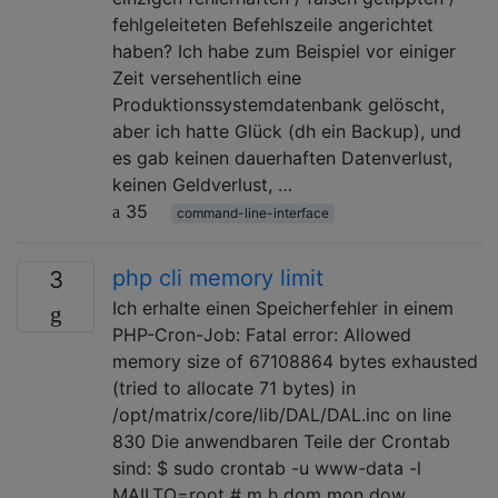
fehlgeleiteten Befehlszeile angerichtet
haben? Ich habe zum Beispiel vor einiger
Zeit versehentlich eine
Produktionssystemdatenbank gelöscht,
aber ich hatte Glück (dh ein Backup), und
es gab keinen dauerhaften Datenverlust,
keinen Geldverlust, …
35
command-line-interface
php cli memory limit
3
Ich erhalte einen Speicherfehler in einem
PHP-Cron-Job: Fatal error: Allowed
memory size of 67108864 bytes exhausted
(tried to allocate 71 bytes) in
/opt/matrix/core/lib/DAL/DAL.inc on line
830 Die anwendbaren Teile der Crontab
sind: $ sudo crontab -u www-data -l
MAILTO=root # m h dom mon dow