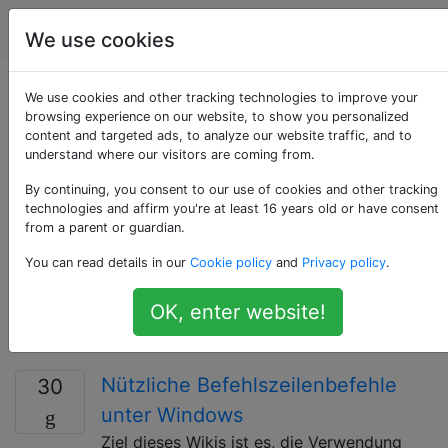
Serveradministratoren
Tags
Accoun
We use cookies
Als «command-line-
We use cookies and other tracking technologies to improve your
browsing experience on our website, to show you personalized
content and targeted ads, to analyze our website traffic, and to
interface» getaggte
understand where our visitors are coming from.
Fragen
By continuing, you consent to our use of cookies and other tracking
technologies and affirm you're at least 16 years old or have consent
from a parent or guardian.
Eine Befehlszeilenschnittstelle (Command Line
You can read details in our
Cookie policy
and
Privacy policy
.
Interface, CLI) ist ein Mechanismus zur Interaktion mit
einem Computerbetriebssystem oder einer
OK, enter website!
Computersoftware durch Eingabe von Befehlen zur
Ausführung bestimmter Aufgaben.
Nützliche Befehlszeilenbefehle
30
unter Windows
Ziel dieses Wikis ist es, die Verwendung