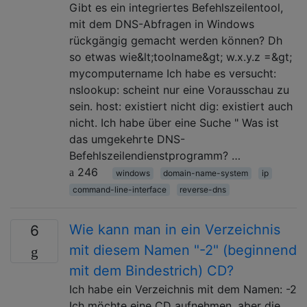
Gibt es ein integriertes Befehlszeilentool,
mit dem DNS-Abfragen in Windows
rückgängig gemacht werden können? Dh
so etwas wie&lt;toolname&gt; w.x.y.z =&gt;
mycomputername Ich habe es versucht:
nslookup: scheint nur eine Vorausschau zu
sein. host: existiert nicht dig: existiert auch
nicht. Ich habe über eine Suche " Was ist
das umgekehrte DNS-
Befehlszeilendienstprogramm? …
246
windows
domain-name-system
ip
command-line-interface
reverse-dns
Wie kann man in ein Verzeichnis
6
mit diesem Namen "-2" (beginnend
mit dem Bindestrich) CD?
Ich habe ein Verzeichnis mit dem Namen: -2
Ich möchte eine CD aufnehmen, aber die