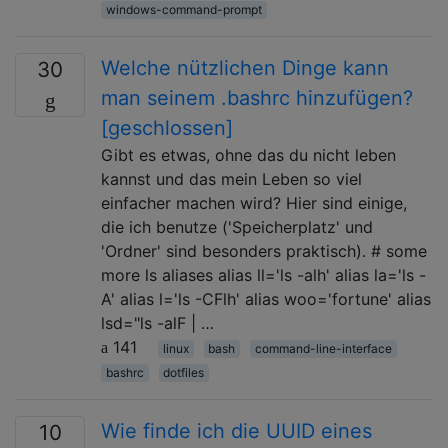
windows-command-prompt
Welche nützlichen Dinge kann
30
man seinem .bashrc hinzufügen?
[geschlossen]
Gibt es etwas, ohne das du nicht leben
kannst und das mein Leben so viel
einfacher machen wird? Hier sind einige,
die ich benutze ('Speicherplatz' und
'Ordner' sind besonders praktisch). # some
more ls aliases alias ll='ls -alh' alias la='ls -
A' alias l='ls -CFlh' alias woo='fortune' alias
lsd="ls -alF | …
141
linux
bash
command-line-interface
bashrc
dotfiles
Wie finde ich die UUID eines
10