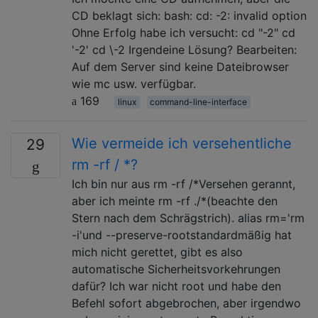
CD beklagt sich: bash: cd: -2: invalid option
Ohne Erfolg habe ich versucht: cd "-2" cd
'-2' cd \-2 Irgendeine Lösung? Bearbeiten:
Auf dem Server sind keine Dateibrowser
wie mc usw. verfügbar.
169
linux
command-line-interface
Wie vermeide ich versehentliche
29
rm -rf / *?
Ich bin nur aus rm -rf /*Versehen gerannt,
aber ich meinte rm -rf ./*(beachte den
Stern nach dem Schrägstrich). alias rm='rm
-i'und --preserve-rootstandardmäßig hat
mich nicht gerettet, gibt es also
automatische Sicherheitsvorkehrungen
dafür? Ich war nicht root und habe den
Befehl sofort abgebrochen, aber irgendwo