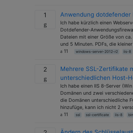
Anwendung dotdefender I
1
Ich habe kürzlich einen Webserv
Dotdefender-Anwendungsfirewall 
Dateien mit einer Größe von ca
und 5 Minuten. PDFs, die kleiner
11
windows-server-2012-r2
iis-8
Mehrere SSL-Zertifikate m
2
unterschiedlichen Host-He
Ich habe einen IIS 8-Server (Wi
Domänen und zwei verschiedene Z
die Domänen unterschiedliche F
hinzufüge, kann ich nicht 2 ver
11
ssl
ssl-certificate
iis-8
bi
Ändern des Schlüsselaust
2