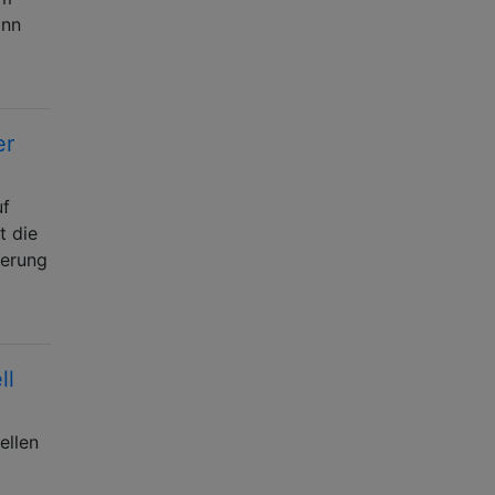
ann
er
uf
t die
ierung
ll
ellen