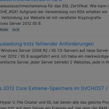
laustauschmechanismus für das SSL-Zertifikat. Wie kann 
HE_RSA? Aufgrund der Verwendung von RSA erhalten wir 
Verbindung zur Website ist mit veralteter Kryptografie
ows Server 2012 IIS 8.
ificate
iis-8
slastung trotz fehlender Anforderungen
n Windows Server 2008 R2 / IIS 7.5-Servern auf neue Server
ver 2012 / IIS 8 ausgeführt wird. Ich habe ein merkwürdige
dentische Server, jeder Server betreibt 2 Websites, jede in i
 2012 Core Extreme-Speichers im SVCHOST /
yper V, File Cluster und IIS, bei denen alle das gleiche Pr
ung tritt auf dem Server ein Ereignis auf, bei dem der RAM 