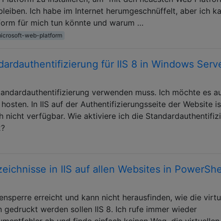
eiben. Ich habe im Internet herumgeschnüffelt, aber ich k
tform für mich tun könnte und warum …
icrosoft-web-platform
dardauthentifizierung für IIS 8 in Windows Serv
Standardauthentifizierung verwenden muss. Ich möchte es a
sten. In IIS auf der Authentifizierungsseite der Website is
 nicht verfügbar. Wie aktiviere ich die Standardauthentifiz
2?
rzeichnisse in IIS auf allen Websites in PowerShe
ensperre erreicht und kann nicht herausfinden, wie die virtu
n gedruckt werden sollen IIS 8. Ich rufe immer wieder
entfehler ab und finde einfach keinen Weg, die virtuellen