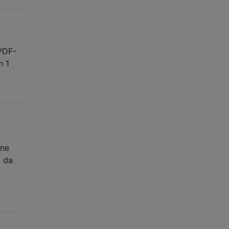
 PDF-
n 1
ene
, da