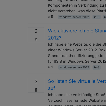
Komponenten in Verbindung zu bl
nicht verstehen, was diese Plat
9
windows-server-2012
iis-8
m
Wie aktiviere ich die Stan
3
2012?
Ich habe eine Website, die die 
einer Windows Server 2012-Box ho
Standardauthentifizierung jedoch
für IIS 8 in Windows Server 201
9
windows-server-2012
iis-8
So listen Sie virtuelle Ve
3
auf
Ich habe eine vollständige Straß
Verzeichnisse für jede Website i
Anwendungen und leere Nullargum