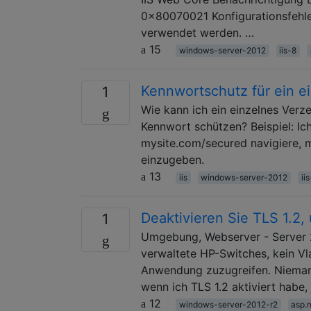
0x80070021 Konfigurationsfehler
verwendet werden. …
15
windows-server-2012
iis-8
Kennwortschutz für ein ei
1
Wie kann ich ein einzelnes Verz
Kennwort schützen? Beispiel: I
mysite.com/secured navigiere, m
einzugeben.
13
iis
windows-server-2012
ii
Deaktivieren Sie TLS 1.2
1
Umgebung, Webserver - Server 2
verwaltete HP-Switches, kein V
Anwendung zuzugreifen. Niemand
wenn ich TLS 1.2 aktiviert habe,
12
windows-server-2012-r2
asp.