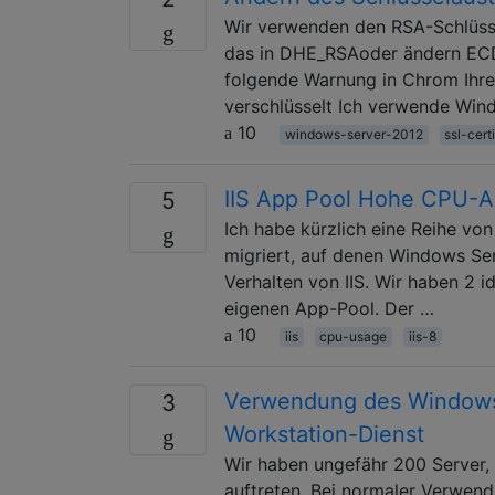
Wir verwenden den RSA-Schlüsse
das in DHE_RSAoder ändern ECD
folgende Warnung in Chrom Ihre 
verschlüsselt Ich verwende Wind
10
windows-server-2012
ssl-cert
IIS App Pool Hohe CPU-Au
5
Ich habe kürzlich eine Reihe vo
migriert, auf denen Windows Ser
Verhalten von IIS. Wir haben 2 i
eigenen App-Pool. Der …
10
iis
cpu-usage
iis-8
Verwendung des Windows
3
Workstation-Dienst
Wir haben ungefähr 200 Server, H
auftreten. Bei normaler Verwend