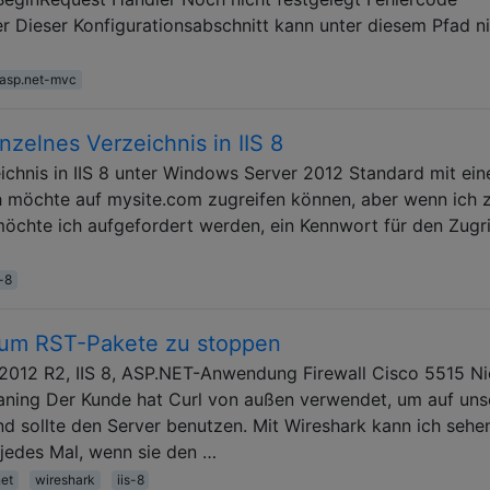
 Dieser Konfigurationsabschnitt kann unter diesem Pfad n
asp.net-mvc
nzelnes Verzeichnis in IIS 8
eichnis in IIS 8 unter Windows Server 2012 Standard mit ei
ch möchte auf mysite.com zugreifen können, aber wenn ich 
öchte ich aufgefordert werden, ein Kennwort für den Zugri
s-8
, um RST-Pakete zu stoppen
012 R2, IIS 8, ASP.NET-Anwendung Firewall Cisco 5515 Ni
laning Der Kunde hat Curl von außen verwendet, um auf uns
 sollte den Server benutzen. Mit Wireshark kann ich sehe
 jedes Mal, wenn sie den …
net
wireshark
iis-8