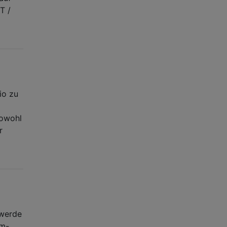
T /
io zu
owohl
r
 werde
rm-