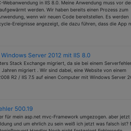
C-Webanwendung in IIS 8.0. Meine Anwendung muss vor d
ufgewärmt werden. Wir haben bereits einen Prozess zum
nwendung, wenn wir neuen Code bereitstellen. Es werden
cle-Ereignisse angezeigt, die dazu führen, dass die App n
r Windows Server 2012 mit IIS 8.0
rs Stack Exchange migriert, da sie bei einem Serverfehle
Jahren migriert . Wir sind dabei, eine Website von einem
08 R2 / IIS 7.5 auf einen Computer mit Windows Server 2
ehler 500.19
ver für mein asp.net mvc-Framework umgezogen. aber jetzt
ung und um ehrlich zu sein weiß ich jetzt was falsch ist?
BeginRequest Handler Noch nicht festgelegt Fehlercode