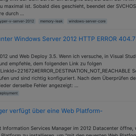
 maximal ist. Sobald dies geschieht, beendet der SVCHOS
re durch …
yper-v-server-2012
memory-leak
windows-server-core
unter Windows Server 2012 HTTP ERROR 404.7
12 und Web Deploy 3.5. Wenn ich versuche, in Visual Stud
4 und empfehle, dem folgenden Link zu folgen
ink/?LinkId=221672#ERROR_DESTINATION_NOT_REACHABLE S
fen und sind richtig konfiguriert. Nach dem Überprüfen de
eder derselbe Fehler angezeigt: …
eployment
ger verfügt über eine Web Platform-
et Information Services Manager im 2012 Datacenter öffne,
 Platform zu installieren, um "mit den neuesten Web Platfo