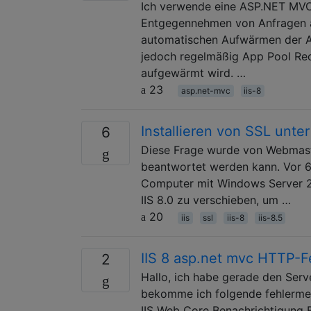
Ich verwende eine ASP.NET MV
Entgegennehmen von Anfragen a
automatischen Aufwärmen der A
jedoch regelmäßig App Pool Recy
aufgewärmt wird. …
23
asp.net-mvc
iis-8
Installieren von SSL unte
6
Diese Frage wurde von Webmaste
beantwortet werden kann. Vor 6 
Computer mit Windows Server 20
IIS 8.0 zu verschieben, um …
20
iis
ssl
iis-8
iis-8.5
IIS 8 asp.net mvc HTTP-F
2
Hallo, ich habe gerade den Ser
bekomme ich folgende fehlermeld
IIS Web Core Benachrichtigung 