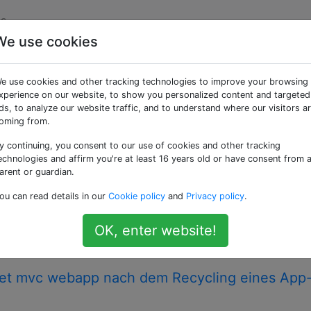
s
We use cookies
ggte Fragen
e use cookies and other tracking technologies to improve your browsing
xperience on our website, to show you personalized content and targeted
it Server 2012 und Windows 8 geliefert wird. Sie bietet Un
ds, to analyze our website traffic, and to understand where our visitors a
endungsinitialisierung.
oming from.
y continuing, you consent to our use of cookies and other tracking
SL-Site unter IIS8
echnologies and affirm you're at least 16 years old or have consent from 
 IIS8 eingerichtet, die alle dasselbe Wildcard-SSL-Zertifik
arent or guardian.
müssen für ältere Browser und Betriebssysteme zugänglich
ou can read details in our
Cookie policy
and
Privacy policy
.
vernamen angeben" nicht verwenden. Da SNI nicht von allen
 IIS die folgende Warnung an: "Es wurde keine …
OK, enter website!
net mvc webapp nach dem Recycling eines App