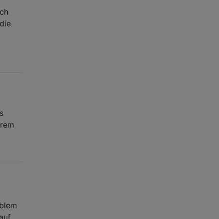
ich
die
s
hrem
oblem
auf