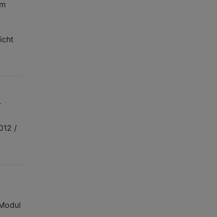
em
icht
r
012 /
 Modul