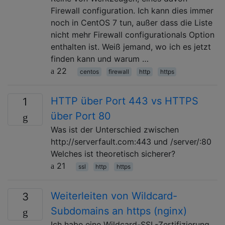
Firewall configuration. Ich kann dies immer
noch in CentOS 7 tun, außer dass die Liste
nicht mehr Firewall configurationals Option
enthalten ist. Weiß jemand, wo ich es jetzt
finden kann und warum …
22
centos
firewall
http
https
HTTP über Port 443 vs HTTPS
1
über Port 80
Was ist der Unterschied zwischen
http://serverfault.com:443 und /server/:80
Welches ist theoretisch sicherer?
21
ssl
http
https
Weiterleiten von Wildcard-
3
Subdomains an https (nginx)
Ich habe eine Wildcard-SSL-Zertifizierung