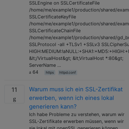
SSLEngine on SSLCertificateFile
/home/me/example1/production/shared/examp
SSLCertificateKeyFile
/home/me/example1/production/shared/exam
SSLCertificateChainFile
/home/me/example1/production/shared/gd_bu
SSLProtocol -all +TLSv1 +SSLv3 SSLCipherSu
HIGH:MEDIUM:!aNULL:+SHA1:+MD5:+HIGH:
&lt;/VirtualHost&gt; &lt;VirtualHost *:80&gt;
ServerName …
64
https
httpd.conf
Warum muss ich ein SSL-Zertifikat
11
erwerben, wenn ich eines lokal
generieren kann?
Ich habe Probleme zu verstehen, warum wir
SSL-Zertifikate erwerben müssen, wenn wir
sie lokal mit openSSL generieren können.