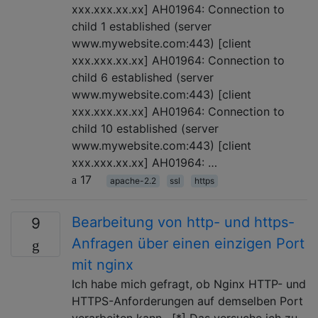
xxx.xxx.xx.xx] AH01964: Connection to
child 1 established (server
www.mywebsite.com:443) [client
xxx.xxx.xx.xx] AH01964: Connection to
child 6 established (server
www.mywebsite.com:443) [client
xxx.xxx.xx.xx] AH01964: Connection to
child 10 established (server
www.mywebsite.com:443) [client
xxx.xxx.xx.xx] AH01964: …
17
apache-2.2
ssl
https
Bearbeitung von http- und https-
9
Anfragen über einen einzigen Port
mit nginx
Ich habe mich gefragt, ob Nginx HTTP- und
HTTPS-Anforderungen auf demselben Port
verarbeiten kann . [*] Das versuche ich zu