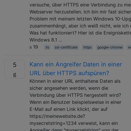
versuche, über HTTPS eine Verbindung zu me
Webserver herzustellen. Ich bin mir fast siche
Problem mit meinem letzten Windows 10-Up
zusammenhängt, aber ich weiß nicht, wie ich 
Was hat funktioniert? Hier ist die Ereigniskett
Windows 8.1 …
19
iis
ssl-certificate
https
google-chrome
w
Kann ein Angreifer Daten in einer
5
URL über HTTPS aufspüren?
Können in einer URL enthaltene Daten als
sicher angesehen werden, wenn die
Verbindung über HTTPS hergestellt wird?
Wenn ein Benutzer beispielsweise in einer
E-Mail auf einen Link klickt, der auf
https://meinewebsite.de?
mysecretstring=1234 verweist, kann ein
Angreifer dann "mysecretstring" von der