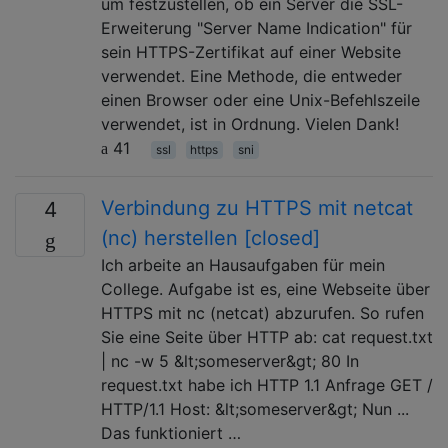
um festzustellen, ob ein Server die SSL-
Erweiterung "Server Name Indication" für
sein HTTPS-Zertifikat auf einer Website
verwendet. Eine Methode, die entweder
einen Browser oder eine Unix-Befehlszeile
verwendet, ist in Ordnung. Vielen Dank!
41
ssl
https
sni
Verbindung zu HTTPS mit netcat
4
(nc) herstellen [closed]
Ich arbeite an Hausaufgaben für mein
College. Aufgabe ist es, eine Webseite über
HTTPS mit nc (netcat) abzurufen. So rufen
Sie eine Seite über HTTP ab: cat request.txt
| nc -w 5 &lt;someserver&gt; 80 In
request.txt habe ich HTTP 1.1 Anfrage GET /
HTTP/1.1 Host: &lt;someserver&gt; Nun ...
Das funktioniert …