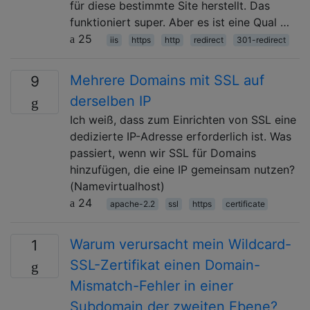
für diese bestimmte Site herstellt. Das
funktioniert super. Aber es ist eine Qual …
25
iis
https
http
redirect
301-redirect
Mehrere Domains mit SSL auf
9
derselben IP
Ich weiß, dass zum Einrichten von SSL eine
dedizierte IP-Adresse erforderlich ist. Was
passiert, wenn wir SSL für Domains
hinzufügen, die eine IP gemeinsam nutzen?
(Namevirtualhost)
24
apache-2.2
ssl
https
certificate
Warum verursacht mein Wildcard-
1
SSL-Zertifikat einen Domain-
Mismatch-Fehler in einer
Subdomain der zweiten Ebene?