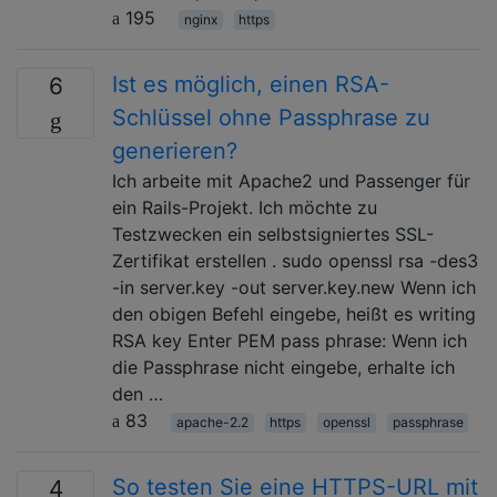
195
nginx
https
Ist es möglich, einen RSA-
6
Schlüssel ohne Passphrase zu
generieren?
Ich arbeite mit Apache2 und Passenger für
ein Rails-Projekt. Ich möchte zu
Testzwecken ein selbstsigniertes SSL-
Zertifikat erstellen . sudo openssl rsa -des3
-in server.key -out server.key.new Wenn ich
den obigen Befehl eingebe, heißt es writing
RSA key Enter PEM pass phrase: Wenn ich
die Passphrase nicht eingebe, erhalte ich
den …
83
apache-2.2
https
openssl
passphrase
So testen Sie eine HTTPS-URL mit
4