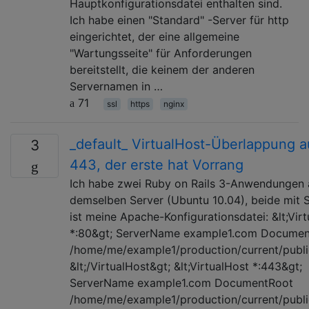
Hauptkonfigurationsdatei enthalten sind.
Ich habe einen "Standard" -Server für http
eingerichtet, der eine allgemeine
"Wartungsseite" für Anforderungen
bereitstellt, die keinem der anderen
Servernamen in …
71
ssl
https
nginx
_default_ VirtualHost-Überlappung a
3
443, der erste hat Vorrang
Ich habe zwei Ruby on Rails 3-Anwendungen 
demselben Server (Ubuntu 10.04), beide mit S
ist meine Apache-Konfigurationsdatei: &lt;Vir
*:80&gt; ServerName example1.com Docume
/home/me/example1/production/current/publi
&lt;/VirtualHost&gt; &lt;VirtualHost *:443&gt;
ServerName example1.com DocumentRoot
/home/me/example1/production/current/publi