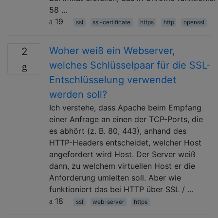
58 …
19
ssl
ssl-certificate
https
http
openssl
Woher weiß ein Webserver,
2
welches Schlüsselpaar für die SSL-
Entschlüsselung verwendet
werden soll?
Ich verstehe, dass Apache beim Empfang
einer Anfrage an einen der TCP-Ports, die
es abhört (z. B. 80, 443), anhand des
HTTP-Headers entscheidet, welcher Host
angefordert wird Host. Der Server weiß
dann, zu welchem ​​virtuellen Host er die
Anforderung umleiten soll. Aber wie
funktioniert das bei HTTP über SSL / …
18
ssl
web-server
https