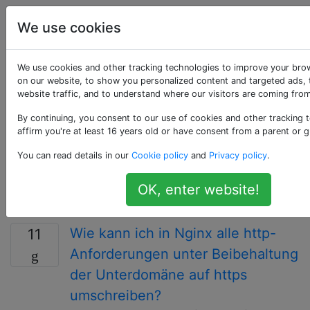
Serveradministratoren
Tags
Accoun
We use cookies
Als «https» getaggte
We use cookies and other tracking technologies to improve your bro
on our website, to show you personalized content and targeted ads, 
website traffic, and to understand where our visitors are coming from
Fragen
By continuing, you consent to our use of cookies and other tracking 
affirm you're at least 16 years old or have consent from a parent or g
HTTPS steht für HTTP Secure und ist eine Kombination
aus HTTP und SSL / TLS (Secure Sockets Layer /
You can read details in our
Cookie policy
and
Privacy policy
.
Transport Layer Security) und wird verwendet, um eine
verschlüsselte Verbindung zu einer Website
OK, enter website!
bereitzustellen.
Wie kann ich in Nginx alle http-
11
Anforderungen unter Beibehaltung
der Unterdomäne auf https
umschreiben?