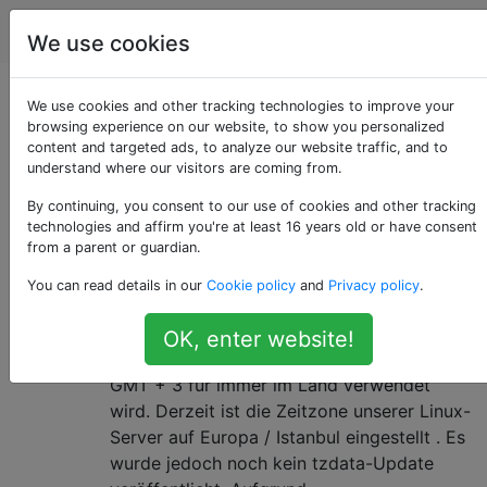
Serveradministratoren
Tags
Accoun
We use cookies
Als «daylight-saving»
We use cookies and other tracking technologies to improve your
browsing experience on our website, to show you personalized
content and targeted ads, to analyze our website traffic, and to
getaggte Fragen
understand where our visitors are coming from.
By continuing, you consent to our use of cookies and other tracking
Deaktivieren Sie Änderungen der
2
technologies and affirm you're at least 16 years old or have consent
Sommerzeit (DST) unter Linux
from a parent or guardian.
Vor einigen Wochen wurde bekannt
You can read details in our
Cookie policy
and
Privacy policy
.
gegeben (vom türkischen Ministerium für
Energie und natürliche Ressourcen), dass
OK, enter website!
die Sommerzeit dauerhaft sein wird und
GMT + 3 für immer im Land verwendet
wird. Derzeit ist die Zeitzone unserer Linux-
Server auf Europa / Istanbul eingestellt . Es
wurde jedoch noch kein tzdata-Update