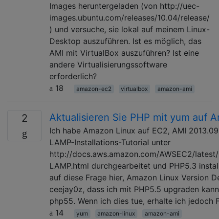
Images heruntergeladen (von http://uec-
images.ubuntu.com/releases/10.04/release/
) und versuche, sie lokal auf meinem Linux-
Desktop auszuführen. Ist es möglich, das
AMI mit VirtualBox auszuführen? Ist eine
andere Virtualisierungssoftware
erforderlich?
18
amazon-ec2
virtualbox
amazon-ami
Aktualisieren Sie PHP mit yum auf 
2
Ich habe Amazon Linux auf EC2, AMI 2013.09.
LAMP-Installations-Tutorial unter
http://docs.aws.amazon.com/AWSEC2/latest/U
LAMP.html durchgearbeitet und PHP5.3 install
auf diese Frage hier, Amazon Linux Version Det
ceejay0z, dass ich mit PHP5.5 upgraden kann 
php55. Wenn ich dies tue, erhalte ich jedoch 
14
yum
amazon-linux
amazon-ami