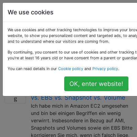
Serveradministratoren
Tags
Accoun
We use cookies
Als «amazon-ami»
We use cookies and other tracking technologies to improve your bro
website, to show you personalized content and targeted ads, to analy
and to understand where our visitors are coming from.
getaggte Fragen
By continuing, you consent to our use of cookies and other tracking 
you're at least 16 years old or have consent from a parent or guardia
Amazon Machine Images (AMIs) sind Disk-Images
eines Betriebssystems, mit dem AWS EC2-Instanzen
You can read details in our
Cookie policy
and
Privacy policy
.
gestartet werden.
OK, enter website!
Amazon EC2-Terminologie - AMI
4
vs. EBS vs. Snapshot vs. Volume
Ich habe mich in Amazon EC2 umgesehen
und bin bei einigen Begriffen ein wenig
verwirrt. Insbesondere in Bezug auf AMI,
Snapshots und Volumes sowie ein EBS Bitte
korrigieren Sie mich, wenn ich falsch liege,