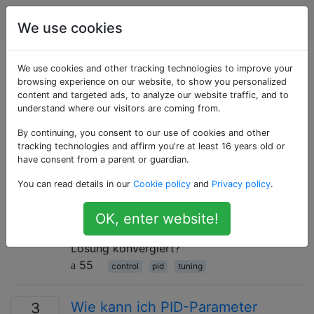
Robotik
Tags
Account
We use cookies
Als «tuning»
We use cookies and other tracking technologies to improve your
browsing experience on our website, to show you personalized
content and targeted ads, to analyze our website traffic, and to
getaggte Fragen
understand where our visitors are coming from.
By continuing, you consent to our use of cookies and other
Was sind gute Strategien zum
9
tracking technologies and affirm you're at least 16 years old or
Optimieren von PID-Schleifen?
have consent from a parent or guardian.
Das Einstellen der Reglergewinne kann
You can read details in our
Cookie policy
and
Privacy policy
.
schwierig sein. Welche allgemeinen
Strategien eignen sich gut, um ein stabiles
OK, enter website!
System zu erhalten, das zur richtigen
Lösung konvergiert?
55
control
pid
tuning
Wie kann ich PID-Parameter
3