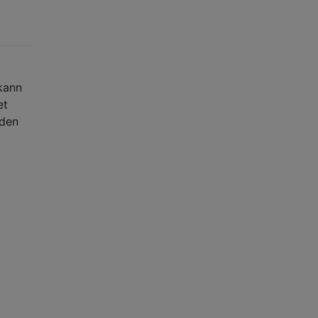
kann
et
 den