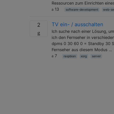
Ressourcen zum Einrichten eine
13
software-development
web-se
TV ein- / ausschalten
2
Ich suche nach einer Lösung, u
ich den Fernseher in verschied
dpms 0 30 60 0 = Standby 30 S
Fernseher aus diesem Modus …
7
raspbian
xorg
server