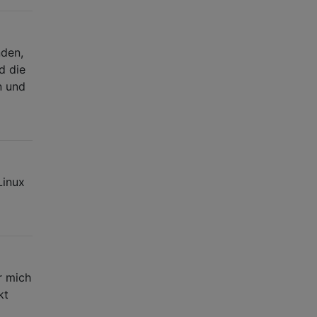
nden,
d die
n und
Linux
r mich
kt