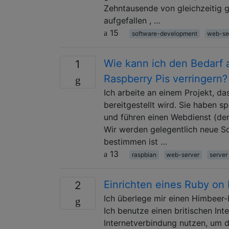
Zehntausende von gleichzeitig ge
aufgefallen , …
15
software-development
web-se
Wie kann ich den Bedarf a
1
Raspberry Pis verringern?
Ich arbeite an einem Projekt, d
bereitgestellt wird. Sie haben 
und führen einen Webdienst (den
Wir werden gelegentlich neue So
bestimmen ist …
13
raspbian
web-server
server
Einrichten eines Ruby on 
2
Ich überlege mir einen Himbeer-
Ich benutze einen britischen In
Internetverbindung nutzen, um d