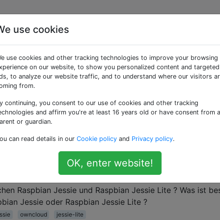
We use cookies
aggte Fragen
e use cookies and other tracking technologies to improve your browsing
xperience on our website, to show you personalized content and targeted
einen Dauerbetrieb rund um die Uhr geeignet?
ds, to analyze our website traffic, and to understand where our visitors a
oming from.
ine betreiben, um eine grundlegende Automatisierung und
uführen (z. B. Generieren von Netzstatistiken, Hochladen au
y continuing, you consent to our use of cookies and other tracking
 trivialen Batch-Jobs, die möglicherweise entstehen. Ist de
echnologies and affirm you're at least 16 years old or have consent from 
arent or guardian.
erngerät konzipiert wurde, immer noch ein guter Kandidat fü
 …
ou can read details in our
Cookie policy
and
Privacy policy
.
OK, enter website!
spbian Jessie und Raspbian Jessie Lite
hen Raspbian Jessie und Raspbian Jessie Lite ? Was ist be
bian Jessie oder Raspbian Jessie Lite ?
ssie
owncloud
jessie-lite