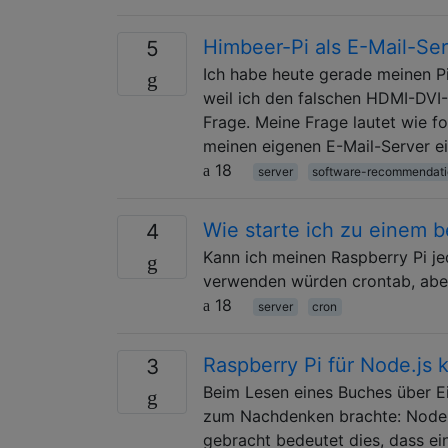
Himbeer-Pi als E-Mail-Se
5
Ich habe heute gerade meinen Pi
weil ich den falschen HDMI-DVI-
Frage. Meine Frage lautet wie fo
meinen eigenen E-Mail-Server ei
18
server
software-recommendat
Wie starte ich zu einem 
4
Kann ich meinen Raspberry Pi je
verwenden würden crontab, aber 
18
server
cron
Raspberry Pi für Node.js 
3
Beim Lesen eines Buches über 
zum Nachdenken brachte: Node.js
gebracht bedeutet dies, dass ei