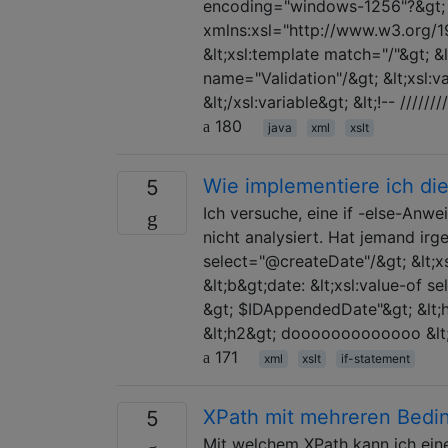
encoding="windows-1256"?&gt; &l
xmlns:xsl="http://www.w3.org/199
&lt;xsl:template match="/"&gt; &l
name="Validation"/&gt; &lt;xsl:v
&lt;/xsl:variable&gt; &lt;!-- ///////
180
java
xml
xslt
Wie implementiere ich di
5
Ich versuche, eine if -else-Anw
nicht analysiert. Hat jemand ir
select="@createDate"/&gt; &lt;
&lt;b&gt;date: &lt;xsl:value-of s
&gt; $IDAppendedDate"&gt; &lt;h2
&lt;h2&gt; dooooooooooooo &lt;/
171
xml
xslt
if-statement
XPath mit mehreren Bed
5
Mit welchem ​​XPath kann ich e