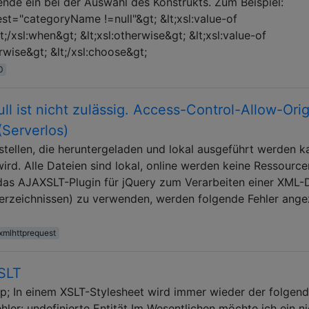
nde ein bei der Auswahl des Konstrukts. Zum Beispiel:
test="categoryName !=null"&gt; &lt;xsl:value-of
/xsl:when&gt; &lt;xsl:otherwise&gt; &lt;xsl:value-of
erwise&gt; &lt;/xsl:choose&gt;
0
l ist nicht zulässig. Access-Control-Allow-Orig
 (Serverlos)
stellen, die heruntergeladen und lokal ausgeführt werden k
ird. Alle Dateien sind lokal, online werden keine Ressource
das AJAXSLT-Plugin für jQuery zum Verarbeiten einer XML-
verzeichnissen) zu verwenden, werden folgende Fehler ange
xmlhttprequest
XSLT
p; In einem XSLT-Stylesheet wird immer wieder der folgen
ler: undefinierte Entität Im Wesentlichen möchte ich ein ni