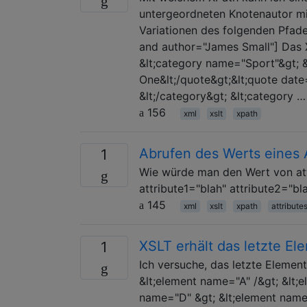
untergeordneten Knotenautor m
Variationen des folgenden Pfad
and author="James Small"] Das X
&lt;category name="Sport"&gt; 
One&lt;/quote&gt;&lt;quote date
&lt;/category&gt; &lt;category …
156
xml
xslt
xpath
Abrufen des Werts eines A
1
Wie würde man den Wert von attr
attribute1="blah" attribute2="bl
145
xml
xslt
xpath
attribute
XSLT erhält das letzte El
1
Ich versuche, das letzte Element 
&lt;element name="A" /&gt; &lt;
name="D" &gt; &lt;element name=