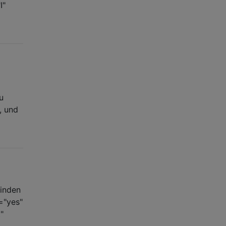
I"
u
, und
finden
="yes"
"