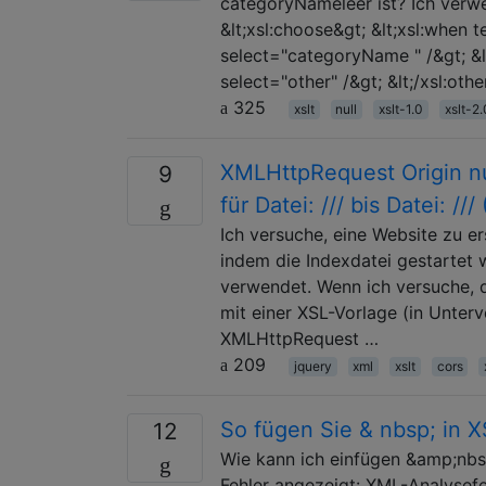
categoryNameleer ist? Ich verwe
&lt;xsl:choose&gt; &lt;xsl:when 
select="categoryName " /&gt; &lt;
select="other" /&gt; &lt;/xsl:oth
325
xslt
null
xslt-1.0
xslt-2.
XMLHttpRequest Origin nul
9
für Datei: /// bis Datei: ///
Ich versuche, eine Website zu er
indem die Indexdatei gestartet w
verwendet. Wenn ich versuche, 
mit einer XSL-Vorlage (in Unter
XMLHttpRequest …
209
jquery
xml
xslt
cors
So fügen Sie & nbsp; in 
12
Wie kann ich einfügen &amp;nbs
Fehler angezeigt: XML-Analysefeh