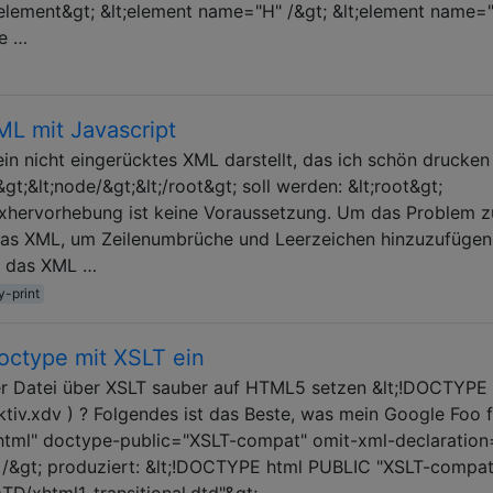
/element&gt; &lt;element name="H" /&gt; &lt;element name="
ne …
L mit Javascript
ein nicht eingerücktes XML darstellt, das ich schön drucken
gt;&lt;node/&gt;&lt;/root&gt; soll werden: &lt;root&gt;
taxhervorhebung ist keine Voraussetzung. Um das Problem z
t das XML, um Zeilenumbrüche und Leerzeichen hinzuzufügen
m das XML …
y-print
octype mit XSLT ein
er Datei über XSLT sauber auf HTML5 setzen &lt;!DOCTYPE
ektiv.xdv ) ? Folgendes ist das Beste, was mein Google Foo 
"html" doctype-public="XSLT-compat" omit-xml-declaration
/&gt; produziert: &lt;!DOCTYPE html PUBLIC "XSLT-compat
D/xhtml1-transitional.dtd"&gt;