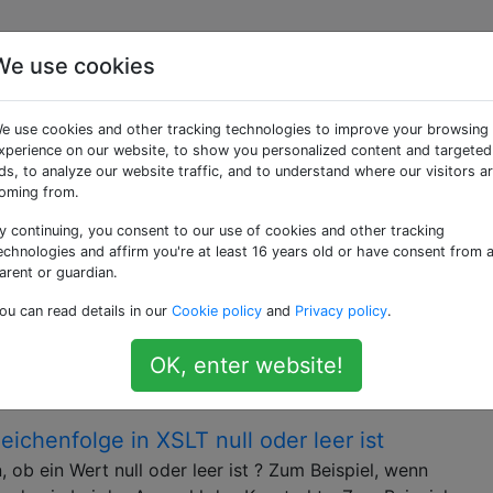
We use cookies
gte Fragen
e use cookies and other tracking technologies to improve your browsing
xperience on our website, to show you personalized content and targeted
ML, mit der strukturierte Dokumente in andere Formate (z.
ds, to analyze our website traffic, and to understand where our visitors a
n sollte eines der Tags xslt-1.0, xslt-2.0 oder xslt-3.0 
oming from.
y continuing, you consent to our use of cookies and other tracking
 [geschlossen]
echnologies and affirm you're at least 16 years old or have consent from 
cht nicht den Richtlinien für Stapelüberlauf . Derzeit werd
arent or guardian.
hten Sie diese Frage verbessern? Aktualisieren Sie die Fra
ou can read details in our
Cookie policy
and
Privacy policy
.
Überlauf. Geschlossen 11 Monate . Gibt es ein XSLT- Äquiva
möglicht, Transformationen …
OK, enter website!
guage-comparisons
eichenfolge in XSLT null oder leer ist
 ob ein Wert null oder leer ist ? Zum Beispiel, wenn