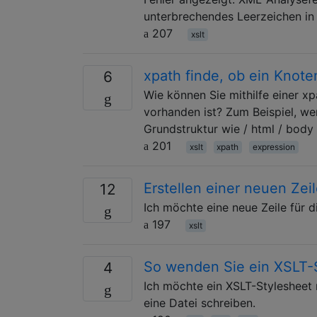
unterbrechendes Leerzeichen in
207
xslt
xpath finde, ob ein Knoten
6
Wie können Sie mithilfe einer x
vorhanden ist? Zum Beispiel, wen
Grundstruktur wie / html / body u
201
xslt
xpath
expression
Erstellen einer neuen Zei
12
Ich möchte eine neue Zeile für 
197
xslt
So wenden Sie ein XSLT-S
4
Ich möchte ein XSLT-Stylesheet
eine Datei schreiben.