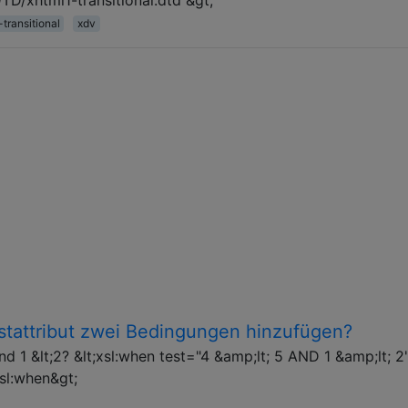
-transitional
xdv
stattribut zwei Bedingungen hinzufügen?
und 1 &lt;2? &lt;xsl:when test="4 &amp;lt; 5 AND 1 &amp;lt; 2
xsl:when&gt;