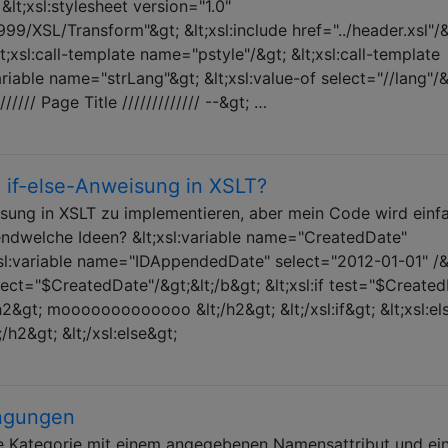
t;xsl:stylesheet version="1.0"
9/XSL/Transform"&gt; &lt;xsl:include href="../header.xsl"/&
t;xsl:call-template name="pstyle"/&gt; &lt;xsl:call-template
ariable name="strLang"&gt; &lt;xsl:value-of select="//lang"/&
/////// Page Title ///////////// --&gt; …
e if-else-Anweisung in XSLT?
eisung in XSLT zu implementieren, aber mein Code wird einf
gendwelche Ideen? &lt;xsl:variable name="CreatedDate"
xsl:variable name="IDAppendedDate" select="2012-01-01" /&
elect="$CreatedDate"/&gt;&lt;/b&gt; &lt;xsl:if test="$Create
&gt; mooooooooooooo &lt;/h2&gt; &lt;/xsl:if&gt; &lt;xsl:el
h2&gt; &lt;/xsl:else&gt;
ingungen
ine Kategorie mit einem angegebenen Namensattribut und ei