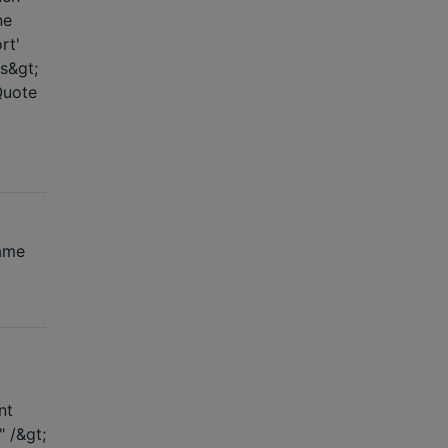
ne
rt'
s&gt;
Quote
name
nt
 /&gt;