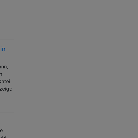
in
ann,
n
Datei
zeigt:
de
cht