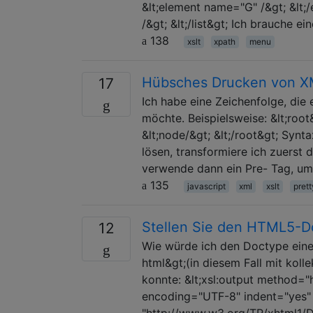
&lt;element name="G" /&gt; &lt;
/&gt; &lt;/list&gt; Ich brauche ei
138
xslt
xpath
menu
Hübsches Drucken von XM
17
Ich habe eine Zeichenfolge, die 
möchte. Beispielsweise: &lt;root&
&lt;node/&gt; &lt;/root&gt; Syn
lösen, transformiere ich zuers
verwende dann ein Pre- Tag, u
135
javascript
xml
xslt
prett
Stellen Sie den HTML5-D
12
Wie würde ich den Doctype ein
html&gt;(in diesem Fall mit koll
konnte: &lt;xsl:output method=
encoding="UTF-8" indent="yes" 
"http://www.w3.org/TR/xhtml1/DT