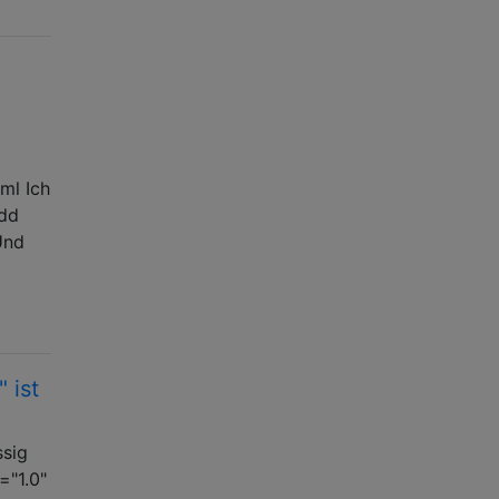
ml Ich
add
Und
 ist
ssig
="1.0"