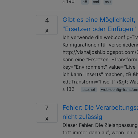
190
c#
xml
xslt
Gibt es eine Möglichkeit,
4
"Ersetzen oder Einfügen"
Ich verwende die web.config-Tr
Konfigurationen für verschiede
http://vishaljoshi.blogspot.co
kann eine "Ersetzen" -Transform
key="Environment" value="Live"
ich kann "Inserts" machen, zB &
xdt:Transform="Insert" /&gt; Was
182
asp.net
web-config-transfor
Fehler: Die Verarbeitungs
7
nicht zulässig
Dieser Fehler, Die Zielanpassung
tritt immer dann auf, wenn ich ei