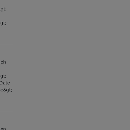
gt;
gt;
ach
gt;
dDate
se&gt;
nen