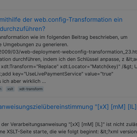
 mithilfe der web.config-Transformation ein
 durchzuführen?
ansformation wie im folgenden Beitrag beschrieben, um
ne Umgebungen zu generieren.
m/2009/03/web-deployment-webconfig-transformation_23.ht
ation durchführen, indem ich den Schlüssel anpasse, z &lt;
 xdt:Transform="Replace" xdt:Locator="Match(key)" /&gt; 
lt;add key="UseLivePaymentService" value="true"
 ich aber wirklich …
m
xslt
xdt-transform
anweisungszielübereinstimmung "[xX] [mM] [lL]"
 der Verarbeitungsanweisung "[xX] [mM] [lL]" ist nicht zulä
ne XSLT-Seite starte, die wie folgt beginnt: &lt;?xml version