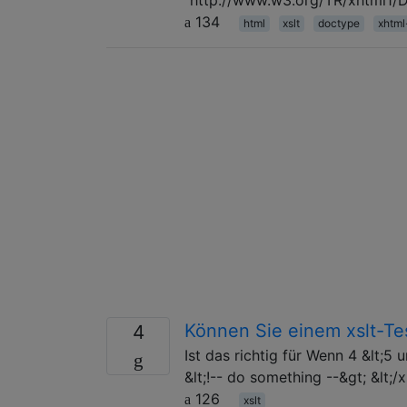
134
html
xslt
doctype
xhtml
Können Sie einem xslt-Te
4
Ist das richtig für Wenn 4 &lt;5 
&lt;!-- do something --&gt; &lt;/
126
xslt