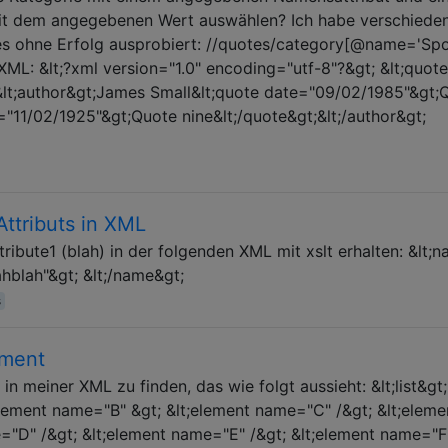
it dem angegebenen Wert auswählen? Ich habe verschiede
es ohne Erfolg ausprobiert: //quotes/category[@name='Spo
ML: &lt;?xml version="1.0" encoding="utf-8"?&gt; &lt;quote
&lt;author&gt;James Small&lt;quote date="09/02/1985"&gt;
="11/02/1925"&gt;Quote nine&lt;/quote&gt;&lt;/author&gt;
ttributs in XML
ibute1 (blah) in der folgenden XML mit xslt erhalten: &lt;
ahblah"&gt; &lt;/name&gt;
s
ement
in meiner XML zu finden, das wie folgt aussieht: &lt;list&gt;
element name="B" &gt; &lt;element name="C" /&gt; &lt;eleme
"D" /&gt; &lt;element name="E" /&gt; &lt;element name="F"