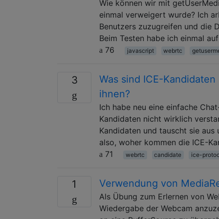
Wie können wir mit getUserMedi
einmal verweigert wurde? Ich a
Benutzers zuzugreifen und die Da
Beim Testen habe ich einmal au
76
javascript
webrtc
getuserm
Was sind ICE-Kandidaten 
3
ihnen?
Ich habe neu eine einfache Cha
Kandidaten nicht wirklich versta
Kandidaten und tauscht sie aus u
also, woher kommen die ICE-Ka
71
webrtc
candidate
ice-proto
Verwendung von MediaRe
1
Als Übung zum Erlernen von We
Wiedergabe der Webcam anzuzeig