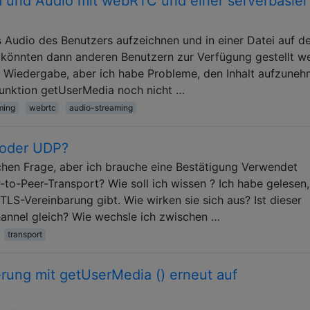
und Audio mit webRTC und einer serverbasier
Audio des Benutzers aufzeichnen und in einer Datei auf d
 könnten dann anderen Benutzern zur Verfügung gestellt w
r Wiedergabe, aber ich habe Probleme, den Inhalt aufzuneh
)Funktion getUserMedia noch nicht …
ming
webrtc
audio-streaming
oder UDP?
achen Frage, aber ich brauche eine Bestätigung Verwendet
o-Peer-Transport? Wie soll ich wissen ? Ich habe gelesen,
LS-Vereinbarung gibt. Wie wirken sie sich aus? Ist dieser
annel gleich? Wie wechsle ich zwischen …
transport
rung mit getUserMedia () erneut auf