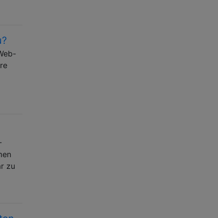
u?
Web-
re
-
men
ar zu