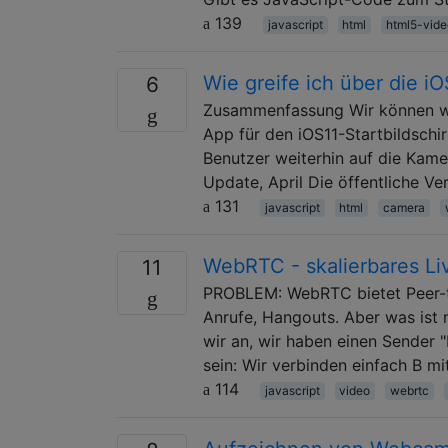
139
javascript
html
html5-vide
Wie greife ich über die 
6
Zusammenfassung Wir können we
App für den iOS11-Startbildschi
Benutzer weiterhin auf die Kame
Update, April Die öffentliche V
131
javascript
html
camera
WebRTC - skalierbares Li
11
PROBLEM: WebRTC bietet Peer-to
Anrufe, Hangouts. Aber was ist 
wir an, wir haben einen Sender "
sein: Wir verbinden einfach B mi
114
javascript
video
webrtc