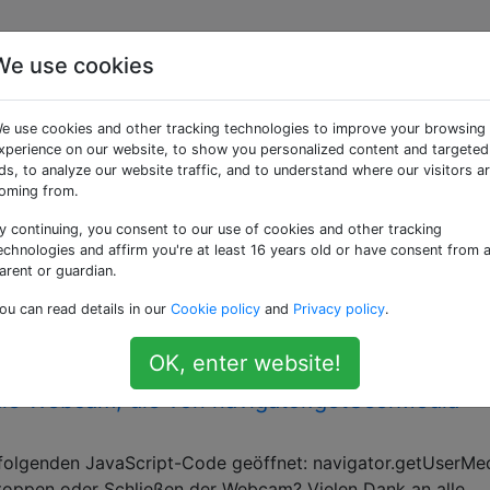
We use cookies
taggte Fragen
e use cookies and other tracking technologies to improve your browsing
xperience on our website, to show you personalized content and targeted
Wenn WebRTC Video, Audio und Daten verarbe
ds, to analyze our website traffic, and to understand where our visitors a
oming from.
h Websockets? [geschlossen]
fokussierter sein . Derzeit werden keine Antworten akzepti
y continuing, you consent to our use of cookies and other tracking
echnologies and affirm you're at least 16 years old or have consent from 
rn? Aktualisieren Sie die Frage so, dass sie sich nur auf e
arent or guardian.
 diesen Beitrag bearbeiten . Geschlossen vor 2 Jahren .
öchte ich eine Chat-App …
ou can read details in our
Cookie policy
and
Privacy policy
.
OK, enter website!
die Webcam, die von navigator.getUserMedia
folgenden JavaScript-Code geöffnet: navigator.getUserMe
oppen oder Schließen der Webcam? Vielen Dank an alle.