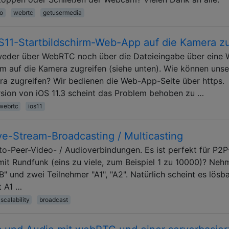
o
webrtc
getusermedia
iOS11-Startbildschirm-Web-App auf die Kamera z
der über WebRTC noch über die Dateieingabe über eine 
rm auf die Kamera zugreifen (siehe unten). Wie können unse
ra zugreifen? Wir bedienen die Web-App-Seite über https.
ersion von iOS 11.3 scheint das Problem behoben zu …
webrtc
ios11
ve-Stream-Broadcasting / Multicasting
-Peer-Video- / Audioverbindungen. Es ist perfekt für P2P
mit Rundfunk (eins zu viele, zum Beispiel 1 zu 10000)? Neh
B" und zwei Teilnehmer "A1", "A2". Natürlich scheint es lösb
t A1 …
scalability
broadcast