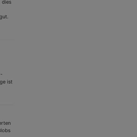
 dies
gut.
E-
ge ist
erten
Blobs