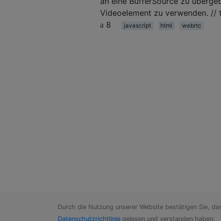
an eine BufferSource zu überge
Videoelement zu verwenden. // 
8
javascript
html
webrtc
Durch die Nutzung unserer Website bestätigen Sie, da
Datenschutzrichtlinie
gelesen und verstanden haben.