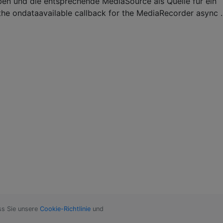
ben und die entsprechende MediaSource als Quelle für ein
the ondataavailable callback for the MediaRecorder async
ss Sie unsere
Cookie-Richtlinie
und