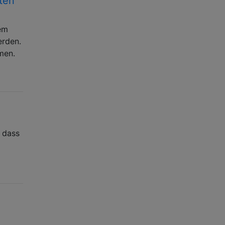
ten
em
erden.
men.
 dass