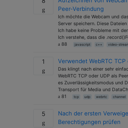
Aufzeichnen von Webcam 
8
Peer-Verbindung
Ich möchte die Webcam und das 
Server speichern. Diese Dateien
Ich habe keine Probleme mit de
Ich verstehe, dass die .record(
88
javascript
c++
video-strea
Verwendet WebRTC TCP 
1
Das klingt nach einer sehr einf
WebRTC TCP oder UDP als Peer-t
es Zuverlässigkeitsmodus und DT
Transport für Media und DataCh
81
tcp
udp
webrtc
channel
Nach der ersten Verweige
5
Berechtigungen prüfen