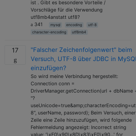
ist . Gibt es besondere Vorteile /
Vorschläge für die Verwendung
utf8mb4anstatt utf8?
341
mysql
encoding
utf-8
character-encoding
utf8mb4
"Falscher Zeichenfolgenwert" beim
17
Versuch, UTF-8 über JDBC in MySQ
einzufügen?
So wird meine Verbindung hergestellt:
Connection conn =
DriverManager.getConnection(url + dbName 
"?
useUnicode=true&amp;characterEncoding=ut
8", userName, password); Beim Versuch, einer
Zeile eine Zeile hinzuzufügen, wird folgende
Fehlermeldung angezeigt: Incorrect string
value: '\xF0\x90\x8D\x83\xF0\x90...' for