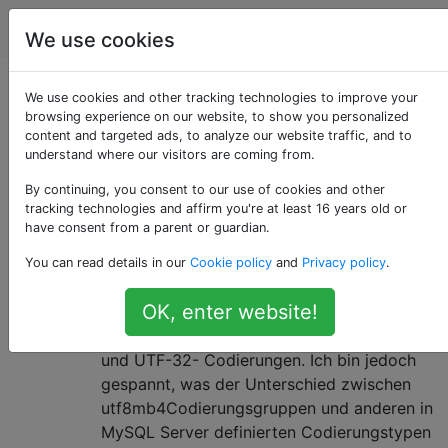
Programmierung
Tags
Account
We use cookies
Als «utf8mb4»
We use cookies and other tracking technologies to improve your
browsing experience on our website, to show you personalized
content and targeted ads, to analyze our website traffic, and to
getaggte Fragen
understand where our visitors are coming from.
By continuing, you consent to our use of cookies and other
Was ist der Unterschied zwischen
3
tracking technologies and affirm you're at least 16 years old or
den Zeichensätzen utf8mb4 und
have consent from a parent or guardian.
utf8 in MySQL?
You can read details in our
Cookie policy
and
Privacy policy
.
Was ist der Unterschied zwischen
OK, enter website!
utf8mb4und utf8Zeichensätzen in MySQL ?
Ich kenne bereits ASCII- , UTF-8- , UTF-16-
und UTF-32- Codierungen. Ich bin jedoch
gespannt, was der Unterschied zwischen
utf8mb4Codierungsgruppen und anderen in
MySQL Server definierten Codierungstypen