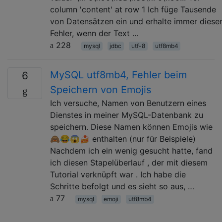
column 'content' at row 1 Ich füge Tausende
von Datensätzen ein und erhalte immer diese
Fehler, wenn der Text …
228
mysql
jdbc
utf-8
utf8mb4
MySQL utf8mb4, Fehler beim
6
Speichern von Emojis
Ich versuche, Namen von Benutzern eines
Dienstes in meiner MySQL-Datenbank zu
speichern. Diese Namen können Emojis wie
🙈😂😱🍰 enthalten (nur für Beispiele)
Nachdem ich ein wenig gesucht hatte, fand
ich diesen Stapelüberlauf , der mit diesem
Tutorial verknüpft war . Ich habe die
Schritte befolgt und es sieht so aus, …
77
mysql
emoji
utf8mb4