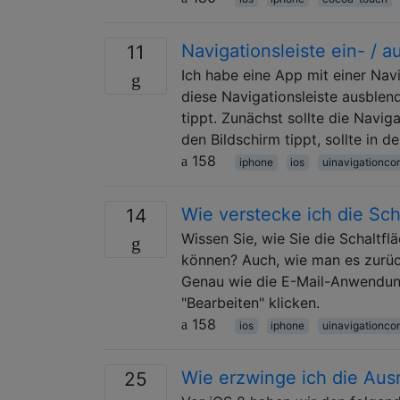
Navigationsleiste ein- / 
11
Ich habe eine App mit einer Navi
diese Navigationsleiste ausblen
tippt. Zunächst sollte die Navig
den Bildschirm tippt, sollte in 
158
iphone
ios
uinavigationcon
Wie verstecke ich die Sch
14
Wissen Sie, wie Sie die Schaltf
können? Auch, wie man es zurück 
Genau wie die E-Mail-Anwendun
"Bearbeiten" klicken.
158
ios
iphone
uinavigationcon
Wie erzwinge ich die Ausr
25