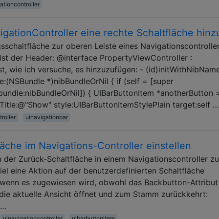
ationcontroller
gationController eine rechte Schaltfläche hinz
gsschaltfläche zur oberen Leiste eines Navigationscontrolle
 ist der Header: @interface PropertyViewController :
ist, wie ich versuche, es hinzuzufügen: - (id)initWithNibName
:(NSBundle *)nibBundleOrNil { if (self = [super
undle:nibBundleOrNil]) { UIBarButtonItem *anotherButton 
hTitle:@"Show" style:UIBarButtonItemStylePlain target:self …
roller
uinavigationbar
läche im Navigations-Controller einstellen
n der Zurück-Schaltfläche in einem Navigationscontroller zu
el eine Aktion auf der benutzerdefinierten Schaltfläche
t, wenn es zugewiesen wird, obwohl das Backbutton-Attribut
 die aktuelle Ansicht öffnet und zum Stamm zurückkehrt:
 …
uinavigationcontroller
uibarbuttonitem