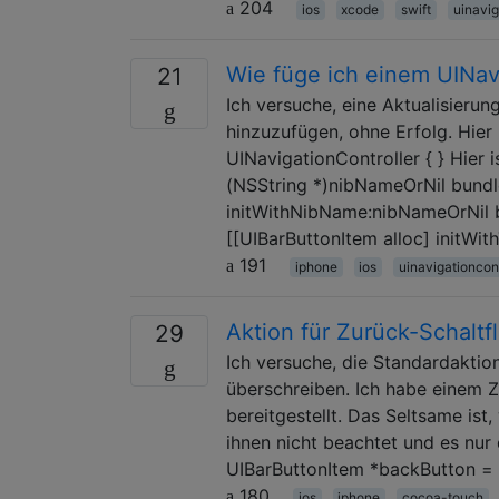
204
ios
xcode
swift
uinavig
Wie füge ich einem UINavi
21
Ich versuche, eine Aktualisierun
hinzuzufügen, ohne Erfolg. Hier
UINavigationController { } Hier 
(NSString *)nibNameOrNil bundle
initWithNibName:nibNameOrNil b
[[UIBarButtonItem alloc] initWit
191
iphone
ios
uinavigationcont
Aktion für Zurück-Schaltf
29
Ich versuche, die Standardaktio
überschreiben. Ich habe einem Zi
bereitgestellt. Das Seltsame is
ihnen nicht beachtet und es nur
UIBarButtonItem *backButton =
180
ios
iphone
cocoa-touch