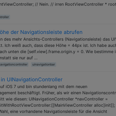
ntViewController; // Nein. // irren RootViewController * roo
troller
he der Navigationsleiste abrufen
n des mehr Ansichts-Controllers (Navigationsleiste) das U
. Ich weiß auch, dass diese Höhe = 44px ist. Ich habe auc
nach unten die [self.view].frame.origin.y = 0. Wie bestimme 
nstatt sie nur auf …
navigationcontroller
uinavigationbar
 in UINavigationController
auf iOS 7 und bin stundenlang mit dem neuen
gement beschäftigt. Früher, als wir einen Navigationscontr
itt wie diesen: UINavigationController *navController =
nitWithRootViewController:[[MainViewController alloc]init]];
 Wahl, eine vorhandene Navigationsleiste für die Ansicht