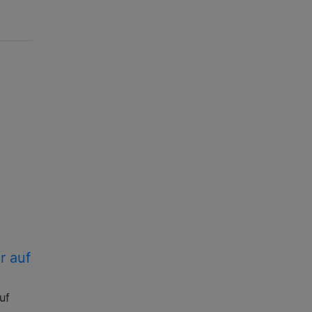
r auf
uf