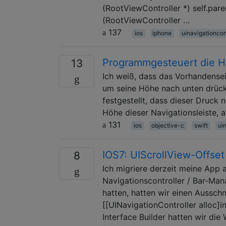
(RootViewController *) self.pare
(RootViewController …
137
ios
iphone
uinavigationcon
Programmgesteuert die Hö
13
Ich weiß, dass das Vorhandensei
um seine Höhe nach unten drückt
festgestellt, dass dieser Druck 
Höhe dieser Navigationsleiste, a
131
ios
objective-c
swift
ui
IOS7: UIScrollView-Offset
8
Ich migriere derzeit meine App 
Navigationscontroller / Bar-Mana
hatten, hatten wir einen Ausschn
[[UINavigationController alloc]i
Interface Builder hatten wir die