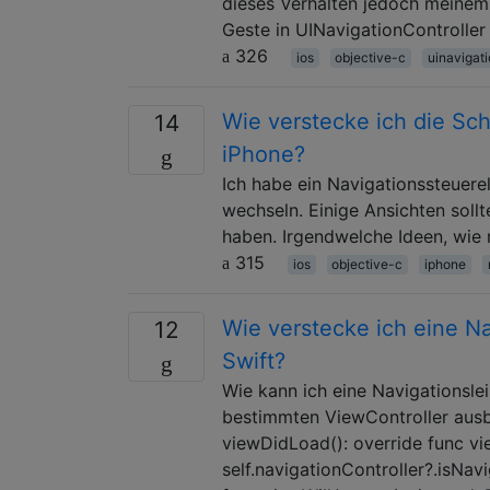
dieses Verhalten jedoch meinem 
Geste in UINavigationController
326
ios
objective-c
uinavigati
Wie verstecke ich die Sch
14
iPhone?
Ich habe ein Navigationssteuer
wechseln. Einige Ansichten sollt
haben. Irgendwelche Ideen, wie
315
ios
objective-c
iphone
Wie verstecke ich eine Na
12
Swift?
Wie kann ich eine Navigationsle
bestimmten ViewController aus
viewDidLoad(): override func v
self.navigationController?.isNa