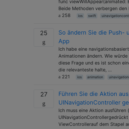
func viewWillAppear(animated: B
Beide Methoden verbergen den N
258
ios
swift
uinavigationcontr
So ändern Sie die Push- 
25
App
Ich habe eine navigationsbasie
Animationen ändern. Wie würde 
diese Frage und es ist schon ein
die relevanteste halte, …
221
ios
animation
uinavigation
Führen Sie die Aktion aus
27
UINavigationController ge
Ich muss eine Aktion ausführen 
UINavigationControllergedrückt 
ViewControllerauf dem Stapel an