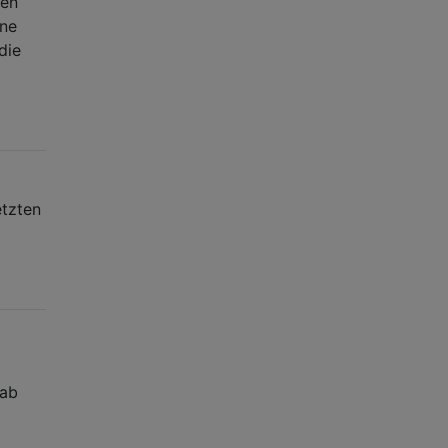
den
ine
die
etzten
 ab