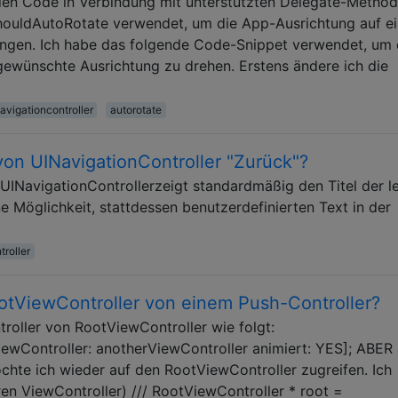
den Code in Verbindung mit unterstützten Delegate-Metho
shouldAutoRotate verwendet, um die App-Ausrichtung auf e
ngen. Ich habe das folgende Code-Snippet verwendet, um 
ewünschte Ausrichtung zu drehen. Erstens ändere ich die
avigationcontroller
autorotate
von UINavigationController "Zurück"?
 UINavigationControllerzeigt standardmäßig den Titel der l
ne Möglichkeit, stattdessen benutzerdefinierten Text in der
troller
tViewController von einem Push-Controller?
troller von RootViewController wie folgt:
ViewController: anotherViewController animiert: YES]; ABER
hte ich wieder auf den RootViewController zugreifen. Ich
ren ViewController) /// RootViewController * root =