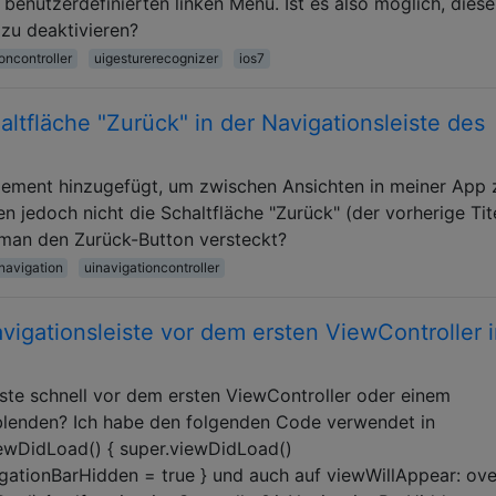
benutzerdefinierten linken Menü. Ist es also möglich, dies
 zu deaktivieren?
oncontroller
uigesturerecognizer
ios7
altfläche "Zurück" in der Navigationsleiste des
element hinzugefügt, um zwischen Ansichten in meiner App 
en jedoch nicht die Schaltfläche "Zurück" (der vorherige Tit
 man den Zurück-Button versteckt?
navigation
uinavigationcontroller
vigationsleiste vor dem ersten ViewController 
iste schnell vor dem ersten ViewController oder einem
blenden? Ich habe den folgenden Code verwendet in
iewDidLoad() { super.viewDidLoad()
vigationBarHidden = true } und auch auf viewWillAppear: ove