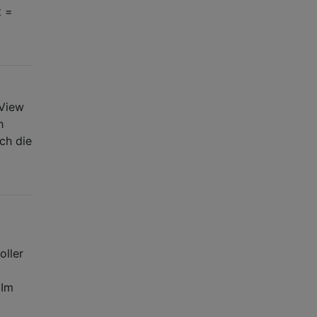
t =
IView
h
ich die
oller
 Im