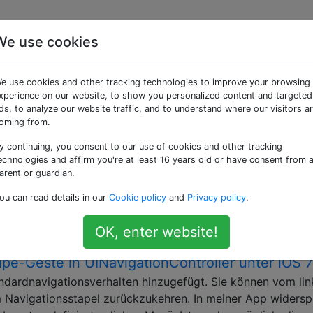
We use cookies
ncontroller» getaggte F
e use cookies and other tracking technologies to improve your browsing
xperience on our website, to show you personalized content and targeted
iert einen speziellen iOS-Ansichtscontroller, der die Navig
ds, to analyze our website traffic, and to understand where our visitors a
oming from.
nur auf der ersten Seite ausblenden
y continuing, you consent to our use of cookies and other tracking
die Navigationsleiste verbirgt und anzeigt. Es wird
echnologies and affirm you're at least 16 years old or have consent from 
sicht geladen wird, und dann ausgeblendet, wenn die "Kind
arent or guardian.
ist, dass ich das Ereignis / die Aktion zum Auslösen nicht 
ou can read details in our
Cookie policy
and
Privacy policy
.
t zurückkehren. Ich habe …
hide
OK, enter website!
pe-Geste in UINavigationController unter iOS 7
andardnavigationsverhalten hinzugefügt. Sie können vom li
 Navigationsstapel zurückzukehren. In meiner App widersp