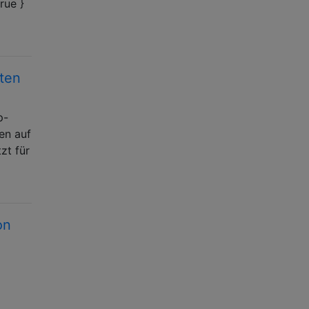
rue }
rten
p-
en auf
zt für
on