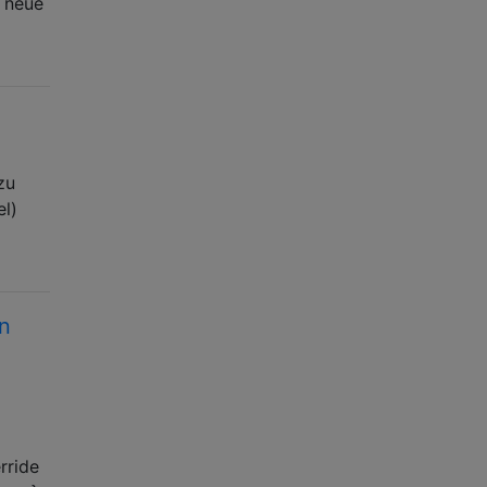
e neue
zu
el)
in
rride