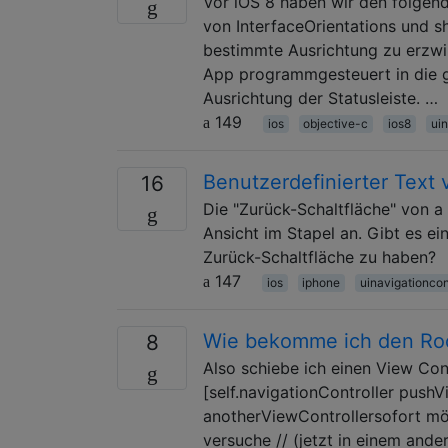
Vor iOS 8 haben wir den folgen
von InterfaceOrientations und 
bestimmte Ausrichtung zu erzwi
App programmgesteuert in die g
Ausrichtung der Statusleiste. …
149
ios
objective-c
ios8
uin
Benutzerdefinierter Text 
16
Die "Zurück-Schaltfläche" von a
Ansicht im Stapel an. Gibt es ei
Zurück-Schaltfläche zu haben?
147
ios
iphone
uinavigationcon
Wie bekomme ich den Roo
8
Also schiebe ich einen View Con
[self.navigationController push
anotherViewControllersofort möc
versuche // (jetzt in einem ande