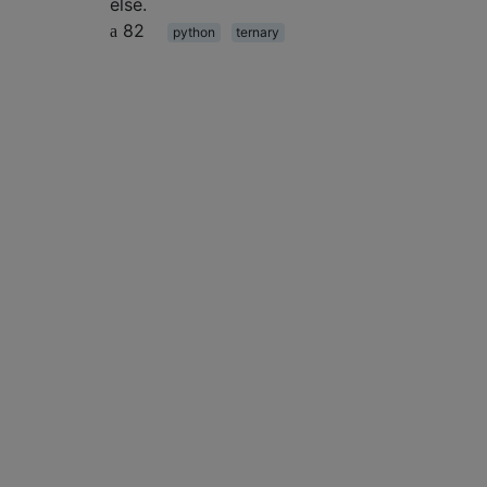
else.
82
python
ternary