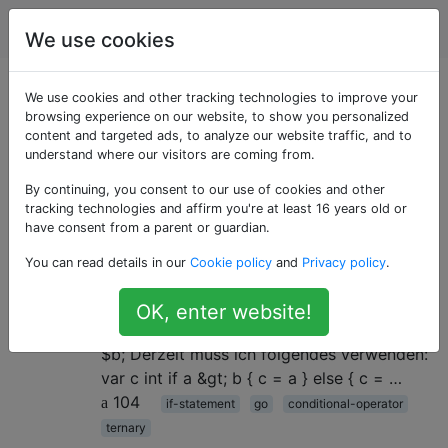
Programmierung
Tags
Account
We use cookies
Als «ternary»
We use cookies and other tracking technologies to improve your
browsing experience on our website, to show you personalized
content and targeted ads, to analyze our website traffic, and to
getaggte Fragen
understand where our visitors are coming from.
By continuing, you consent to our use of cookies and other
Wie mache ich einzeilige wenn
9
tracking technologies and affirm you're at least 16 years old or
sonst Aussage?
have consent from a parent or guardian.
Kann ich eine einfache if-else-Anweisung
You can read details in our
Cookie policy
and
Privacy policy
.
mit variabler Zuweisung in go (golang)
schreiben, wie ich es in PHP tun würde?
OK, enter website!
Beispielsweise: $var = ( $a &gt; $b )? $a:
$b; Derzeit muss ich folgendes verwenden:
var c int if a &gt; b { c = a } else { c = …
104
if-statement
go
conditional-operator
ternary