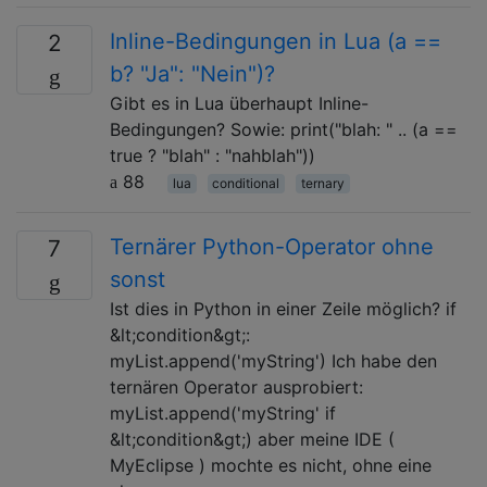
Inline-Bedingungen in Lua (a ==
2
b? "Ja": "Nein")?
Gibt es in Lua überhaupt Inline-
Bedingungen? Sowie: print("blah: " .. (a ==
true ? "blah" : "nahblah"))
88
lua
conditional
ternary
Ternärer Python-Operator ohne
7
sonst
Ist dies in Python in einer Zeile möglich? if
&lt;condition&gt;:
myList.append('myString') Ich habe den
ternären Operator ausprobiert:
myList.append('myString' if
&lt;condition&gt;) aber meine IDE (
MyEclipse ) mochte es nicht, ohne eine