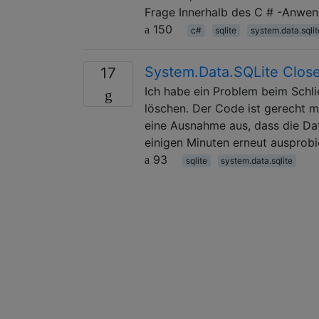
Frage Innerhalb des C # -Anwe
150
c#
sqlite
system.data.sqlit
System.Data.SQLite Close 
17
Ich habe ein Problem beim Schli
löschen. Der Code ist gerecht m
eine Ausnahme aus, dass die Da
einigen Minuten erneut ausprobie
93
sqlite
system.data.sqlite