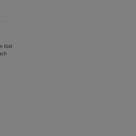
n löst
ach