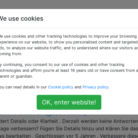
We use cookies
.sqlite» getaggte Frag
e use cookies and other tracking technologies to improve your browsing
xperience on our website, to show you personalized content and targeted
uration ist erforderlich, um auf eine .NET 2.0-
ds, to analyze our website traffic, and to understand where our visitors a
oming from.
Modus in einem .NET 4.0-Projekt zu verweisen
h einige der .NET 4.0-Funktionen verwenden möchte, aber ei
y continuing, you consent to our use of cookies and other tracking
echnologies and affirm you're at least 16 years old or have consent from 
ich das System.Data.SQLite-Framework verwenden kann, da
arent or guardian.
sehe die Erwähnung, dass dies möglich ist, wie die hier
he nicht, wie dies tatsächlich erreicht werden …
ou can read details in our
Cookie policy
and
Privacy policy
.
system.data.sqlite
OK, enter website!
belle erstellen [geschlossen]
dert Details oder Klarheit . Derzeit werden keine Antworten
rage verbessern? Fügen Sie Details hinzu und klären Sie da
ag bearbeiten . Geschlossen vor 5 Jahren . Verbessere dies