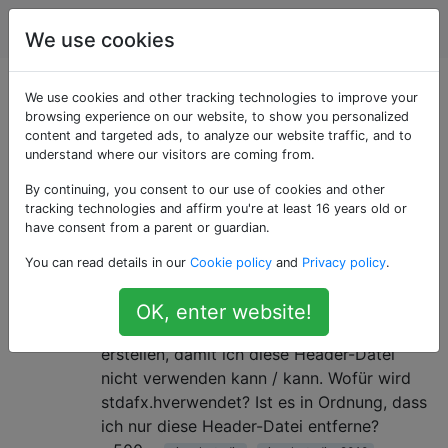
Programmierung
Tags
Account
We use cookies
Als «stdafx.h»
We use cookies and other tracking technologies to improve your
browsing experience on our website, to show you personalized
content and targeted ads, to analyze our website traffic, and to
getaggte Fragen
understand where our visitors are coming from.
By continuing, you consent to our use of cookies and other
Wofür wird "stdafx.h" in Visual
4
tracking technologies and affirm you're at least 16 years old or
Studio verwendet?
have consent from a parent or guardian.
Eine Datei mit dem Namen stdafx.hwird
You can read details in our
Cookie policy
and
Privacy policy
.
automatisch generiert, wenn ich ein Projekt
in Visual Studio 2010 starte. Ich muss eine
OK, enter website!
plattformübergreifende C ++ - Bibliothek
erstellen, damit ich diese Header-Datei
nicht verwenden kann / kann. Wofür wird
stdafx.hverwendet? Ist es in Ordnung, dass
ich nur diese Header-Datei entferne?