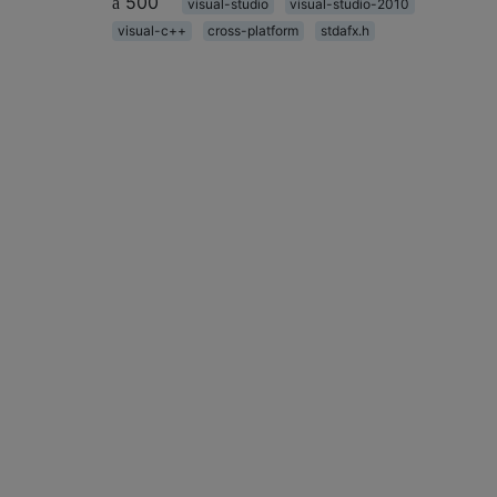
500
visual-studio
visual-studio-2010
visual-c++
cross-platform
stdafx.h