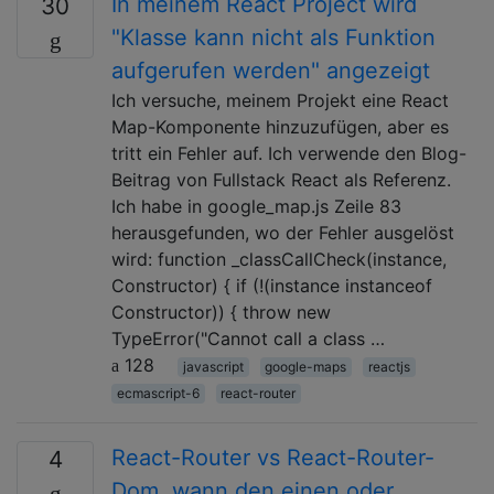
In meinem React Project wird
30
"Klasse kann nicht als Funktion
aufgerufen werden" angezeigt
Ich versuche, meinem Projekt eine React
Map-Komponente hinzuzufügen, aber es
tritt ein Fehler auf. Ich verwende den Blog-
Beitrag von Fullstack React als Referenz.
Ich habe in google_map.js Zeile 83
herausgefunden, wo der Fehler ausgelöst
wird: function _classCallCheck(instance,
Constructor) { if (!(instance instanceof
Constructor)) { throw new
TypeError("Cannot call a class …
128
javascript
google-maps
reactjs
ecmascript-6
react-router
React-Router vs React-Router-
4
Dom, wann den einen oder