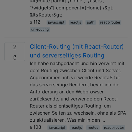
&lt;Route path=["/home", "/users",
"/widgets"] component={Home} /&gt;
&lt;/Router&gt;
112
javascript
reactjs
path
react-router
url-routing
Client-Routing (mit React-Router)
2
und serverseitiges Routing
Ich habe nachgedacht und bin verwirrt mit
dem Routing zwischen Client und Server.
Angenommen, ich verwende ReactJS für
das serverseitige Rendern, bevor ich die
Anforderung an den Webbrowser
zurücksende, und verwende den React-
Router als clientseitiges Routing, um
zwischen Seiten zu wechseln, ohne als SPA
zu aktualisieren. Was mir in den …
108
javascript
reactjs
routes
react-router