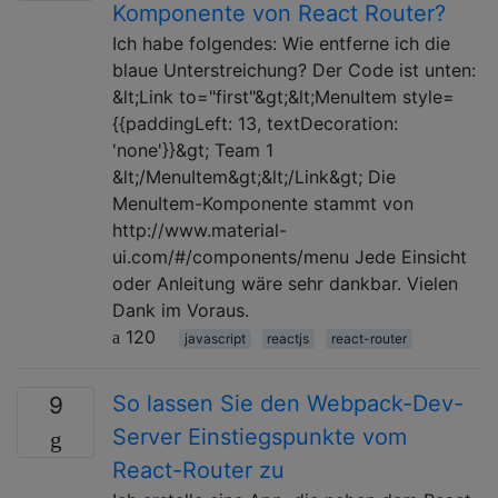
Komponente von React Router?
Ich habe folgendes: Wie entferne ich die
blaue Unterstreichung? Der Code ist unten:
&lt;Link to="first"&gt;&lt;MenuItem style=
{{paddingLeft: 13, textDecoration:
'none'}}&gt; Team 1
&lt;/MenuItem&gt;&lt;/Link&gt; Die
MenuItem-Komponente stammt von
http://www.material-
ui.com/#/components/menu Jede Einsicht
oder Anleitung wäre sehr dankbar. Vielen
Dank im Voraus.
120
javascript
reactjs
react-router
So lassen Sie den Webpack-Dev-
9
Server Einstiegspunkte vom
React-Router zu