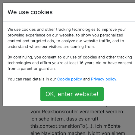
Programmierung
Tags
Account
We use cookies
Als «react-router»
We use cookies and other tracking technologies to improve your
browsing experience on our website, to show you personalized
content and targeted ads, to analyze our website traffic, and to
getaggte Fragen
understand where our visitors are coming from.
By continuing, you consent to our use of cookies and other tracking
React Router - Eine vollständige Routing-Bibliothek für
technologies and affirm you're at least 16 years old or have consent
React, die vom Ember-Routing-System inspiriert ist
from a parent or guardian.
Programmgesteuert mit dem React
30
You can read details in our
Cookie policy
and
Privacy policy
.
Router navigieren
OK, enter website!
Mit react-routerkann ich das LinkElement
verwenden, um Links zu erstellen, die nativ
vom Reaktionsrouter verarbeitet werden.
Ich sehe intern, dass es anruft
this.context.transitionTo(...). Ich möchte
eine Navigation machen. Nicht von einem