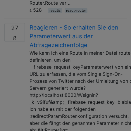
Router.Route var …
528
reactjs
react-router
Reagieren - So erhalten Sie den
27
Parameterwert aus der
Abfragezeichenfolge
Wie kann ich eine Route in meiner Datei route
definieren, um den
__firebase_request_keyParameterwert von ein
URL zu erfassen, die vom Single Sign-On-
Prozess von Twitter nach der Umleitung von 
Servern generiert wurde?
http://localhost:8000/#/signin?
_k=v9ifuf&amp;__firebase_request_key=blabla
Ich habe es mit der folgenden
:redirectParamRoutenkonfiguration versucht,
aber die fängt den genannten Parameter nich
ab: &lt;Router&gt; …