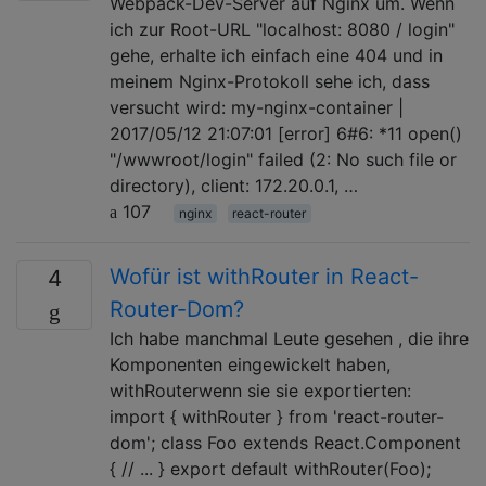
Webpack-Dev-Server auf Nginx um. Wenn
ich zur Root-URL "localhost: 8080 / login"
gehe, erhalte ich einfach eine 404 und in
meinem Nginx-Protokoll sehe ich, dass
versucht wird: my-nginx-container |
2017/05/12 21:07:01 [error] 6#6: *11 open()
"/wwwroot/login" failed (2: No such file or
directory), client: 172.20.0.1, …
107
nginx
react-router
Wofür ist withRouter in React-
4
Router-Dom?
Ich habe manchmal Leute gesehen , die ihre
Komponenten eingewickelt haben,
withRouterwenn sie sie exportierten:
import { withRouter } from 'react-router-
dom'; class Foo extends React.Component
{ // ... } export default withRouter(Foo);