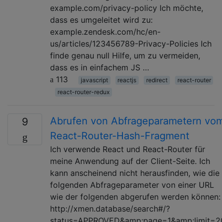
example.com/privacy-policy Ich möchte,
dass es umgeleitet wird zu:
example.zendesk.com/hc/en-
us/articles/123456789-Privacy-Policies Ich
finde genau null Hilfe, um zu vermeiden,
dass es in einfachem JS …
113
javascript
reactjs
redirect
react-router
react-router-redux
Abrufen von Abfrageparametern vo
9
React-Router-Hash-Fragment
Ich verwende React und React-Router für
meine Anwendung auf der Client-Seite. Ich
kann anscheinend nicht herausfinden, wie die
folgenden Abfrageparameter von einer URL
wie der folgenden abgerufen werden können:
http://xmen.database/search#/?
status=APPROVED&amp;page=1&amp;limit=2