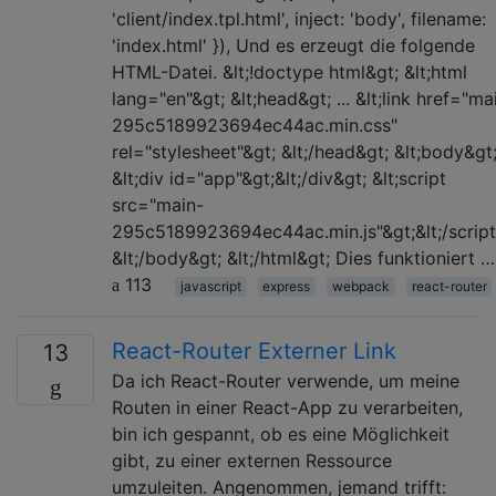
'client/index.tpl.html', inject: 'body', filename:
'index.html' }), Und es erzeugt die folgende
HTML-Datei. &lt;!doctype html&gt; &lt;html
lang="en"&gt; &lt;head&gt; ... &lt;link href="ma
295c5189923694ec44ac.min.css"
rel="stylesheet"&gt; &lt;/head&gt; &lt;body&gt
&lt;div id="app"&gt;&lt;/div&gt; &lt;script
src="main-
295c5189923694ec44ac.min.js"&gt;&lt;/script
&lt;/body&gt; &lt;/html&gt; Dies funktioniert …
113
javascript
express
webpack
react-router
React-Router Externer Link
13
Da ich React-Router verwende, um meine
Routen in einer React-App zu verarbeiten,
bin ich gespannt, ob es eine Möglichkeit
gibt, zu einer externen Ressource
umzuleiten. Angenommen, jemand trifft: