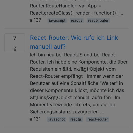
Router.RouteHandler; var App =
React.createClass({ render : function(){ …
137
javascript
reactjs
react-router
React-Router: Wie rufe ich Link
7
manuell auf?
Ich bin neu bei ReactJS und bei React-
Router. Ich habe eine Komponente, die über
Requisiten ein &lt;Link/&gt;Objekt vom
React-Router empfängt . Immer wenn der
Benutzer auf eine Schaltfläche "Weiter" in
dieser Komponente klickt, möchte ich das
&lt;Link/&gt;Objekt manuell aufrufen . Im
Moment verwende ich refs, um auf die
Sicherungsinstanz zuzugreifen …
131
javascript
reactjs
react-router