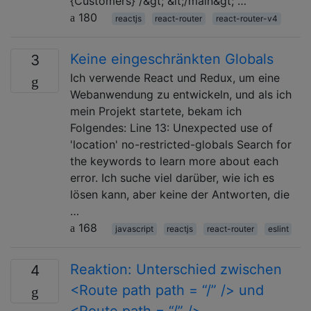
{Customers} /&gt; &lt;/main&gt; …
180
reactjs
react-router
react-router-v4
Keine eingeschränkten Globals
3
Ich verwende React und Redux, um eine
Webanwendung zu entwickeln, und als ich
mein Projekt startete, bekam ich
Folgendes: Line 13: Unexpected use of
'location' no-restricted-globals Search for
the keywords to learn more about each
error. Ich suche viel darüber, wie ich es
lösen kann, aber keine der Antworten, die
…
168
javascript
reactjs
react-router
eslint
Reaktion: Unterschied zwischen
4
<Route path path = “/” /> und
<Route path = “/” />