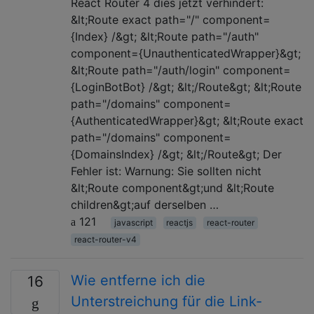
React Router 4 dies jetzt verhindert:
&lt;Route exact path="/" component=
{Index} /&gt; &lt;Route path="/auth"
component={UnauthenticatedWrapper}&gt;
&lt;Route path="/auth/login" component=
{LoginBotBot} /&gt; &lt;/Route&gt; &lt;Route
path="/domains" component=
{AuthenticatedWrapper}&gt; &lt;Route exact
path="/domains" component=
{DomainsIndex} /&gt; &lt;/Route&gt; Der
Fehler ist: Warnung: Sie sollten nicht
&lt;Route component&gt;und &lt;Route
children&gt;auf derselben …
121
javascript
reactjs
react-router
react-router-v4
Wie entferne ich die
16
Unterstreichung für die Link-