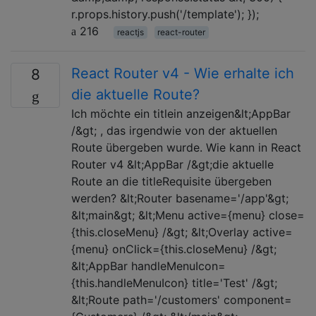
r.props.history.push('/template'); });
216
reactjs
react-router
React Router v4 - Wie erhalte ich
8
die aktuelle Route?
Ich möchte ein titlein anzeigen&lt;AppBar
/&gt; , das irgendwie von der aktuellen
Route übergeben wurde. Wie kann in React
Router v4 &lt;AppBar /&gt;die aktuelle
Route an die titleRequisite übergeben
werden? &lt;Router basename='/app'&gt;
&lt;main&gt; &lt;Menu active={menu} close=
{this.closeMenu} /&gt; &lt;Overlay active=
{menu} onClick={this.closeMenu} /&gt;
&lt;AppBar handleMenuIcon=
{this.handleMenuIcon} title='Test' /&gt;
&lt;Route path='/customers' component=