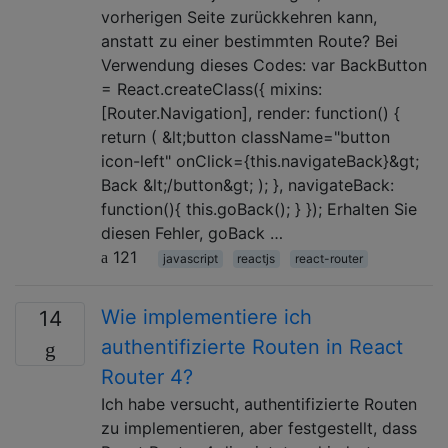
vorherigen Seite zurückkehren kann,
anstatt zu einer bestimmten Route? Bei
Verwendung dieses Codes: var BackButton
= React.createClass({ mixins:
[Router.Navigation], render: function() {
return ( &lt;button className="button
icon-left" onClick={this.navigateBack}&gt;
Back &lt;/button&gt; ); }, navigateBack:
function(){ this.goBack(); } }); Erhalten Sie
diesen Fehler, goBack …
121
javascript
reactjs
react-router
Wie implementiere ich
14
authentifizierte Routen in React
Router 4?
Ich habe versucht, authentifizierte Routen
zu implementieren, aber festgestellt, dass