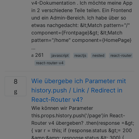
v4-Dokumentation . Ich möchte meine App
in 2 verschiedene Teile teilen. Ein Frontend
und ein Admin-Bereich. Ich habe über so
etwas nachgedacht: &lt;Match pattern="/"
component={Frontpage}&gt; &lt;Match
pattern="/home" component={HomePage}
…
261
javascript
reactjs
nested
react-router
react-router-v4
Wie übergebe ich Parameter mit
8
history.push / Link / Redirect in
React-Router v4?
Wie können wir Parameter
this.props.history.push('/page')in React-
Router v4 übergeben? .then(response =&gt;
{ var r = this; if (response.status &gt;= 200
&amp;&amp; response.status &lt; 300) {