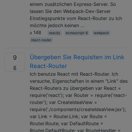
einem zusätzlichen Express-Server. So
lassen Sie den Webpack-Dev-Server
Einstiegspunkte vom React-Router zu Ich
möchte jedoch keinen …
148
reactjs
ecmascript-6
webpack
react-router
Übergeben Sie Requisiten im Link
9
React-Router
Ich benutze React mit React-Router. Ich
versuche, Eigenschaften in einem "Link" des
React-Routers zu übergeben var React =
require('react'); var Router = require('react-
router'); var CreateIdeaView =
require('./components/createIdeaView.jsx');
var Link = Router.Link; var Route =
Router.Route; var DefaultRoute =
Router.DefaultRoute; var RouteHandler =