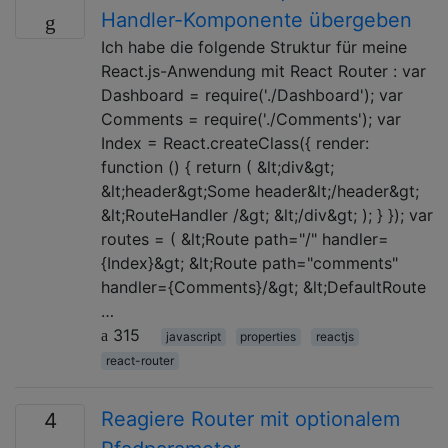
Handler-Komponente übergeben
Ich habe die folgende Struktur für meine
React.js-Anwendung mit React Router : var
Dashboard = require('./Dashboard'); var
Comments = require('./Comments'); var
Index = React.createClass({ render:
function () { return ( &lt;div&gt;
&lt;header&gt;Some header&lt;/header&gt;
&lt;RouteHandler /&gt; &lt;/div&gt; ); } }); var
routes = ( &lt;Route path="/" handler=
{Index}&gt; &lt;Route path="comments"
handler={Comments}/&gt; &lt;DefaultRoute
…
315
javascript
properties
reactjs
react-router
Reagiere Router mit optionalem
4