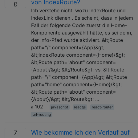
von IndexRoute?
Ich verstehe nicht, wozu IndexRoute und
IndexLink dienen . Es scheint, dass in jedem
Fall der folgende Code zuerst die Home-
Komponente ausgewählt hätte, es sei denn,
der Info-Pfad wurde aktiviert. &lt;Route
path="/" component={App}&gt;
&lt;IndexRoute component={Home}/&gt;
&lt;Route path="about" component=
{About}/&gt; &lt;/Route&gt; vs. &lt;Route
path="/" component={App}&gt; &lt;Route
path="home" component={Home}/&gt;
&lt;Route path="about" component=
{About}/&gt; &lt;/Route&gt; …
102
javascript
reactjs
react-router
url-routing
Wie bekomme ich den Verlauf auf
7