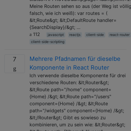
Meine Routen sehen so aus (der Weg ist völli
falsch, wie ich weiß): var routes = (
&lt;Route&gt; &lt;DefaultRoute handler=
{SearchDisplay}/&gt; …
112
javascript
reactjs
client-side
react-router
client-side-scripting
Mehrere Pfadnamen für dieselbe
7
Komponente in React Router
Ich verwende dieselbe Komponente für drei
verschiedene Routen: &lt;Router&gt;
&lt;Route path="/home" component=
{Home} /&gt; &lt;Route path="/users"
component={Home} /&gt; &lt;Route
path="/widgets" component={Home} /&gt;
&lt;/Router&gt; Gibt es sowieso zu
kombinieren, um zu sein wie: &lt;Router&gt;