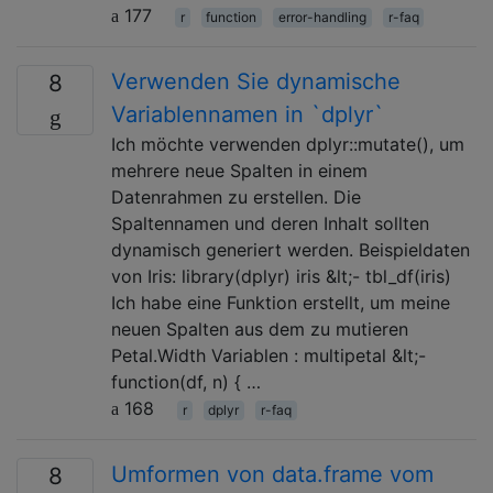
177
r
function
error-handling
r-faq
Verwenden Sie dynamische
8
Variablennamen in `dplyr`
Ich möchte verwenden dplyr::mutate(), um
mehrere neue Spalten in einem
Datenrahmen zu erstellen. Die
Spaltennamen und deren Inhalt sollten
dynamisch generiert werden. Beispieldaten
von Iris: library(dplyr) iris &lt;- tbl_df(iris)
Ich habe eine Funktion erstellt, um meine
neuen Spalten aus dem zu mutieren
Petal.Width Variablen : multipetal &lt;-
function(df, n) { …
168
r
dplyr
r-faq
Umformen von data.frame vom
8