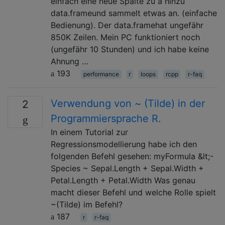
einfach eine neue Spalte zu a hinzu
data.frameund sammelt etwas an. (einfache
Bedienung). Der data.framehat ungefähr
850K Zeilen. Mein PC funktioniert noch
(ungefähr 10 Stunden) und ich habe keine
Ahnung …
193
performance
r
loops
rcpp
r-faq
Verwendung von ~ (Tilde) in der
2
Programmiersprache R.
In einem Tutorial zur
Regressionsmodellierung habe ich den
folgenden Befehl gesehen: myFormula &lt;-
Species ~ Sepal.Length + Sepal.Width +
Petal.Length + Petal.Width Was genau
macht dieser Befehl und welche Rolle spielt
~(Tilde) im Befehl?
187
r
r-faq