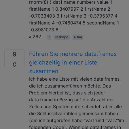
rnorm(8) ) dat1 name numbers value 1
firstName 1 0.3407997 2 firstName 2
-0.7033403 3 firstName 3 -0.3795377 4
firstName 4 -0.7460474 5 secondName 1
-0.8981073 6 …
262
r
reshape
r-faq
Führen Sie mehrere data.frames
9
gleichzeitig in einer Liste
zusammen
Ich habe eine Liste mit vielen data.frames,
die ich zusammenführen möchte. Das
Problem hierbei ist, dass sich jeder
data.frame in Bezug auf die Anzahl der
Zeilen und Spalten unterscheidet, aber alle
die Schlüsselvariablen gemeinsam haben
(die ich aufgerufen habe "var1"und "var2"im
folgenden Code). Wenn die data.frames in