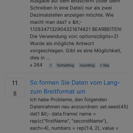
Ausgabe auf dem Bildschirm (oder beim
Schreiben in eine Datei) nur als zwei
Dezimalstellen anzeigen möchte. Wie
macht man das? x &lt;-
1.128347132904321674821 BEARBEITEN:
Die Verwendung von: options(digits=2)
Wurde als mögliche Antwort
vorgeschlagen. Gibt es eine Möglichkeit,
dies in …
264
r
formatting
rounding
r-faq
So formen Sie Daten vom Lang-
11
zum Breitformat um
Ich habe Probleme, den folgenden
Datenrahmen neu anzuordnen: set.seed(45)
dat1 &lt;- data.frame( name =
rep(c("firstName", "secondName"),
each=4), numbers = rep(1:4, 2), value =