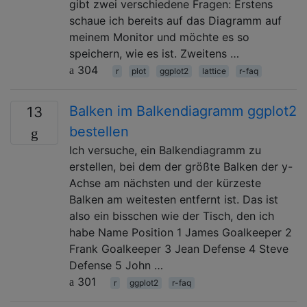
gibt zwei verschiedene Fragen: Erstens
schaue ich bereits auf das Diagramm auf
meinem Monitor und möchte es so
speichern, wie es ist. Zweitens …
304
r
plot
ggplot2
lattice
r-faq
Balken im Balkendiagramm ggplot2
13
bestellen
Ich versuche, ein Balkendiagramm zu
erstellen, bei dem der größte Balken der y-
Achse am nächsten und der kürzeste
Balken am weitesten entfernt ist. Das ist
also ein bisschen wie der Tisch, den ich
habe Name Position 1 James Goalkeeper 2
Frank Goalkeeper 3 Jean Defense 4 Steve
Defense 5 John …
301
r
ggplot2
r-faq