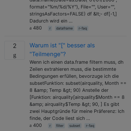
format="%m/%d/%Y"), File="", User="",
stringsAsFactors=FALSE) df &lt;- df[-1,]
Dadurch wird ein …
480
r
dataframe
r-faq
Warum ist "[" besser als
2
"Teilmenge"?
Wenn ich einen data.frame filtern muss, dh
Zeilen extrahieren muss, die bestimmte
Bedingungen erfüllen, bevorzuge ich die
subsetFunktion: subset(airquality, Month ==
8 &amp; Temp &gt; 90) Anstelle der
[Funktion: airquality[airquality$Month == 8
&amp; airquality$Temp &gt; 90, ] Es gibt
zwei Hauptgründe für meine Präferenz: Ich
finde, der Code liest sich …
400
r
filter
subset
r-faq