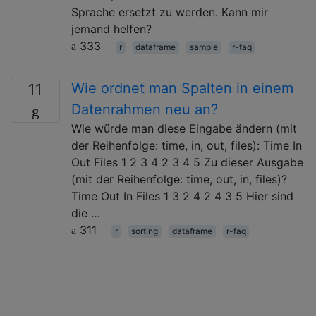
Sprache ersetzt zu werden. Kann mir
jemand helfen?
333
r
dataframe
sample
r-faq
Wie ordnet man Spalten in einem
11
Datenrahmen neu an?
Wie würde man diese Eingabe ändern (mit
der Reihenfolge: time, in, out, files): Time In
Out Files 1 2 3 4 2 3 4 5 Zu dieser Ausgabe
(mit der Reihenfolge: time, out, in, files)?
Time Out In Files 1 3 2 4 2 4 3 5 Hier sind
die …
311
r
sorting
dataframe
r-faq