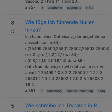
Second 2 Third 14 Third 20 …
357
r
dataframe
aggregate
r-faq
Wie füge ich führende Nullen
8
hinzu?
Ich habe einen Datensatz, der ungefähr so ​​
aussieht: anim &lt;-
c(25499,25500,25501,25502,25503,25504)
sex &lt;- c(1,2,2,1,2,1) wt &lt;-
c(0.8,1.2,1.0,2.0,1.8,1.4) data &lt;-
data.frame(anim,sex,wt) data anim sex wt
anim2 1 25499 1 0.8 2 2 25500 2 1.2 2 3
25501 2 1.0 2 4 25502 1 2.0 2 5 25503 2
1.8 2 …
351
r
formatting
number-formatting
r-faq
Wie schreibe ich Trycatch in R.
5