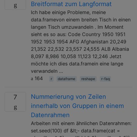
Breitformat zum Langformat
Ich habe einige Probleme, meine
data.framevon einem breiten Tisch in einen
langen Tisch umzuwandeln . Im Moment
sieht es so aus: Code Country 1950 1951
1952 1953 1954 AFG Afghanistan 20,249
21,352 22,532 23,557 24,555 ALB Albania
8,097 8,986 10,058 11,123 12,246 Jetzt
möchte ich dies data.framein eine lange
verwandeln …
164
r
dataframe
reshape
r-faq
Nummerierung von Zeilen
7
innerhalb von Gruppen in einem
Datenrahmen
Arbeiten mit einem ähnlichen Datenrahmen:
set.seed(100) df &lt;- data.frame(cat =