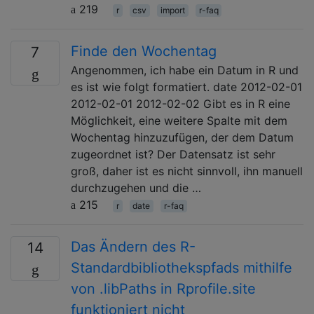
219
r
csv
import
r-faq
Finde den Wochentag
7
Angenommen, ich habe ein Datum in R und
es ist wie folgt formatiert. date 2012-02-01
2012-02-01 2012-02-02 Gibt es in R eine
Möglichkeit, eine weitere Spalte mit dem
Wochentag hinzuzufügen, der dem Datum
zugeordnet ist? Der Datensatz ist sehr
groß, daher ist es nicht sinnvoll, ihn manuell
durchzugehen und die …
215
r
date
r-faq
Das Ändern des R-
14
Standardbibliothekspfads mithilfe
von .libPaths in Rprofile.site
funktioniert nicht