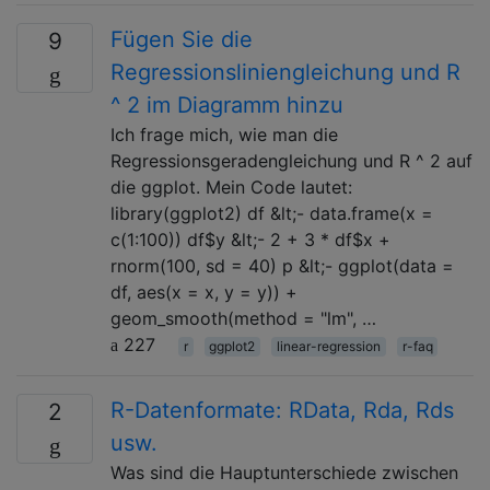
Fügen Sie die
9
Regressionsliniengleichung und R
^ 2 im Diagramm hinzu
Ich frage mich, wie man die
Regressionsgeradengleichung und R ^ 2 auf
die ggplot. Mein Code lautet:
library(ggplot2) df &lt;- data.frame(x =
c(1:100)) df$y &lt;- 2 + 3 * df$x +
rnorm(100, sd = 40) p &lt;- ggplot(data =
df, aes(x = x, y = y)) +
geom_smooth(method = "lm", …
227
r
ggplot2
linear-regression
r-faq
R-Datenformate: RData, Rda, Rds
2
usw.
Was sind die Hauptunterschiede zwischen