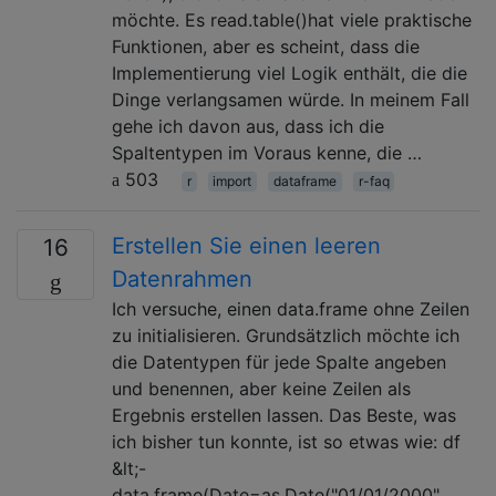
möchte. Es read.table()hat viele praktische
Funktionen, aber es scheint, dass die
Implementierung viel Logik enthält, die die
Dinge verlangsamen würde. In meinem Fall
gehe ich davon aus, dass ich die
Spaltentypen im Voraus kenne, die …
503
r
import
dataframe
r-faq
Erstellen Sie einen leeren
16
Datenrahmen
Ich versuche, einen data.frame ohne Zeilen
zu initialisieren. Grundsätzlich möchte ich
die Datentypen für jede Spalte angeben
und benennen, aber keine Zeilen als
Ergebnis erstellen lassen. Das Beste, was
ich bisher tun konnte, ist so etwas wie: df
&lt;-
data.frame(Date=as.Date("01/01/2000",