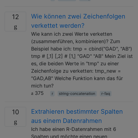
Wie können zwei Zeichenfolgen
12
verkettet werden?
Wie kann ich zwei Werte verketten
(zusammenführen, kombinieren)? Zum
Beispiel habe ich: tmp = cbind("GAD", "AB")
tmp # [,1] [,2] # [1,] "GAD" "AB" Mein Ziel ist
es, die beiden Werte in "tmp" zu einer
Zeichenfolge zu verketten: tmp_new =
"GAD,AB" Welche Funktion kann das für
mich tun?
375
r
string-concatenation
r-faq
Extrahieren bestimmter Spalten
10
aus einem Datenrahmen
Ich habe einen R-Datenrahmen mit 6
Spalten und möchte einen neuen