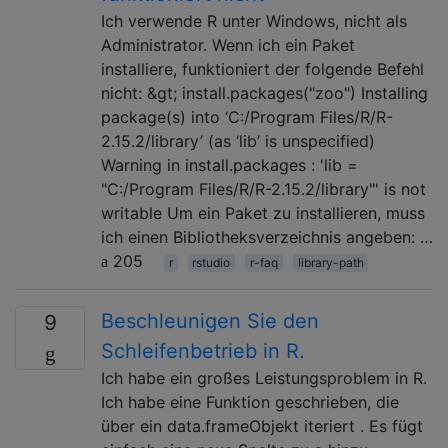
Ich verwende R unter Windows, nicht als
Administrator. Wenn ich ein Paket
installiere, funktioniert der folgende Befehl
nicht: &gt; install.packages("zoo") Installing
package(s) into ‘C:/Program Files/R/R-
2.15.2/library’ (as ‘lib’ is unspecified)
Warning in install.packages : 'lib =
"C:/Program Files/R/R-2.15.2/library"' is not
writable Um ein Paket zu installieren, muss
ich einen Bibliotheksverzeichnis angeben: …
205
r
rstudio
r-faq
library-path
Beschleunigen Sie den
9
Schleifenbetrieb in R.
Ich habe ein großes Leistungsproblem in R.
Ich habe eine Funktion geschrieben, die
über ein data.frameObjekt iteriert . Es fügt