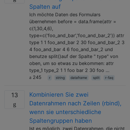
Spalten auf
Ich möchte Daten des Formulars
übernehmen before = data.frame(attr =
c(1,30,4,6),
type=c('foo_and_bar','foo_and_bar_2')) attr
type 1 1 foo_and_bar 2 30 foo_and_bar_2 3
4 foo_and_bar 4 6 foo_and_bar_2 und
benutze split()auf der Spalte " type" von
oben, um so etwas zu bekommen: attr
type_1 type_2 1 1 foo bar 2 30 foo …
245
r
string
dataframe
split
r-faq
Kombinieren Sie zwei
13
Datenrahmen nach Zeilen (rbind),
wenn sie unterschiedliche
Spaltengruppen haben
Ist es möglich, zwei Datenrahmen, die nicht