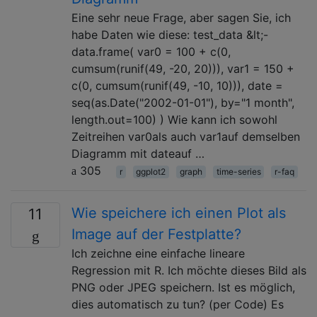
Eine sehr neue Frage, aber sagen Sie, ich
habe Daten wie diese: test_data &lt;-
data.frame( var0 = 100 + c(0,
cumsum(runif(49, -20, 20))), var1 = 150 +
c(0, cumsum(runif(49, -10, 10))), date =
seq(as.Date("2002-01-01"), by="1 month",
length.out=100) ) Wie kann ich sowohl
Zeitreihen var0als auch var1auf demselben
Diagramm mit dateauf …
305
r
ggplot2
graph
time-series
r-faq
Wie speichere ich einen Plot als
11
Image auf der Festplatte?
Ich zeichne eine einfache lineare
Regression mit R. Ich möchte dieses Bild als
PNG oder JPEG speichern. Ist es möglich,
dies automatisch zu tun? (per Code) Es