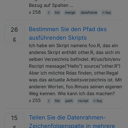
Bezug auf Spalten …
258
r
list
merge
dataframe
r-faq
Bestimmen Sie den Pfad des
26
ausführenden Skripts
Ich habe ein Skript namens foo.R, das ein
anderes Skript enthält other.R, das sich im
selben Verzeichnis befindet: #!/usr/bin/env
Rscript message("Hello") source("other.R")
Aber ich möchte Rdas finden, other.Regal
was das aktuelle Arbeitsverzeichnis ist. Mit
anderen Worten, foo.Rmuss seinen eigenen
Weg kennen. Wie kann ich das machen?
255
r
file
path
rscript
r-faq
Teilen Sie die Datenrahmen-
15
Zeichenfolgenspalte in mehrere