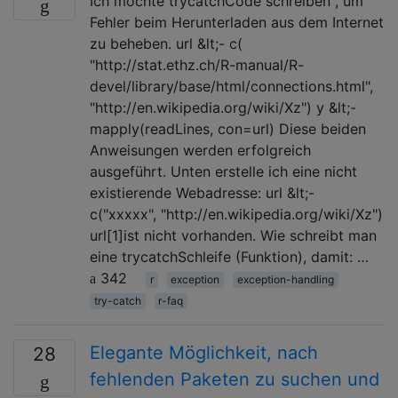
Ich möchte trycatchCode schreiben , um
Fehler beim Herunterladen aus dem Internet
zu beheben. url &lt;- c(
"http://stat.ethz.ch/R-manual/R-
devel/library/base/html/connections.html",
"http://en.wikipedia.org/wiki/Xz") y &lt;-
mapply(readLines, con=url) Diese beiden
Anweisungen werden erfolgreich
ausgeführt. Unten erstelle ich eine nicht
existierende Webadresse: url &lt;-
c("xxxxx", "http://en.wikipedia.org/wiki/Xz")
url[1]ist nicht vorhanden. Wie schreibt man
eine trycatchSchleife (Funktion), damit: …
342
r
exception
exception-handling
try-catch
r-faq
Elegante Möglichkeit, nach
28
fehlenden Paketen zu suchen und