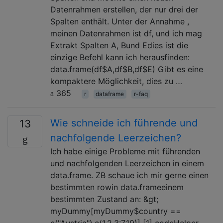
Datenrahmen erstellen, der nur drei der
Spalten enthält. Unter der Annahme ,
meinen Datenrahmen ist df, und ich mag
Extrakt Spalten A, Bund Edies ist die
einzige Befehl kann ich herausfinden:
data.frame(df$A,df$B,df$E) Gibt es eine
kompaktere Möglichkeit, dies zu …
365
r
dataframe
r-faq
Wie schneide ich führende und
13
nachfolgende Leerzeichen?
Ich habe einige Probleme mit führenden
und nachfolgenden Leerzeichen in einem
data.frame. ZB schaue ich mir gerne einen
bestimmten rowin data.frameeinem
bestimmten Zustand an: &gt;
myDummy[myDummy$country ==
c("Austria"),c(1,2,3:7,19)] [1] codeHelper