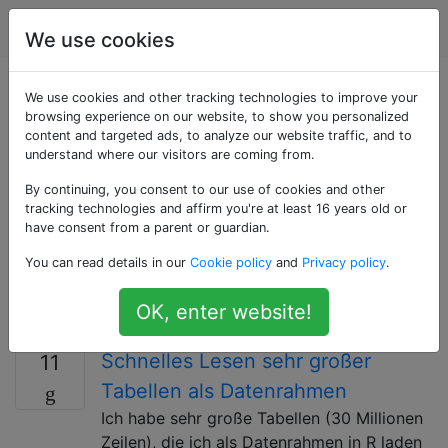
Programmierung
Tags
Account
We use cookies
Als «r-faq» getaggte
We use cookies and other tracking technologies to improve your
browsing experience on our website, to show you personalized
content and targeted ads, to analyze our website traffic, and to
Fragen
understand where our visitors are coming from.
By continuing, you consent to our use of cookies and other
Das r-faq-Tag wird erstellt, um eine begrenzte Anzahl
tracking technologies and affirm you're at least 16 years old or
von Fragen zu gruppieren, in denen Probleme
have consent from a parent or guardian.
behandelt werden, die regelmäßig auf dem R-Tag
You can read details in our
Cookie policy
and
Privacy policy
.
auftreten. Es ist nicht die offizielle FAQ zu R für SO,
sollte aber als interessante Informationsquelle zu
OK, enter website!
häufigen Problemen dienen.
Schnelles Lesen sehr großer
11
Tabellen als Datenrahmen
Ich habe sehr große Tabellen (30 Millionen
Zeilen), die ich als Datenrahmen in R laden