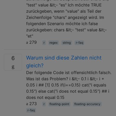
"test" value &lt;- "es" Ich möchte TRUE
zurückgeben, wenn "value" als Teil der
Zeichenfolge "chars" angezeigt wird. Im
folgenden Szenario möchte ich false
zurückgeben: chars &lt;- "test" value &lt;-
"et"
279
r
regex
string
r-faq
Warum sind diese Zahlen nicht
6
gleich?
Der folgende Code ist offensichtlich falsch.
Was ist das Problem? i &lt;- 0.1 i &lt;- i +
0.05 i ## [1] 0.15 if(i==0.15) cat("i equals
0.15") else cat("i does not equal 0.15") ## i
does not equal 0.15
273
r
floating-point
floating-accuracy
r-faq