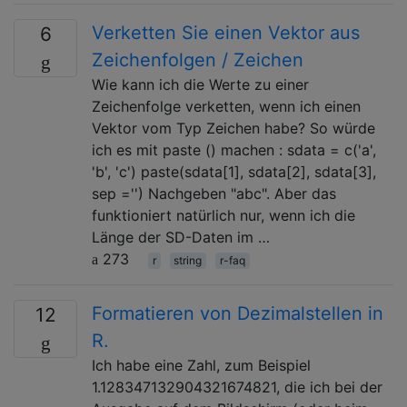
Verketten Sie einen Vektor aus
6
Zeichenfolgen / Zeichen
Wie kann ich die Werte zu einer
Zeichenfolge verketten, wenn ich einen
Vektor vom Typ Zeichen habe? So würde
ich es mit paste () machen : sdata = c('a',
'b', 'c') paste(sdata[1], sdata[2], sdata[3],
sep ='') Nachgeben "abc". Aber das
funktioniert natürlich nur, wenn ich die
Länge der SD-Daten im …
273
r
string
r-faq
Formatieren von Dezimalstellen in
12
R.
Ich habe eine Zahl, zum Beispiel
1.128347132904321674821, die ich bei der