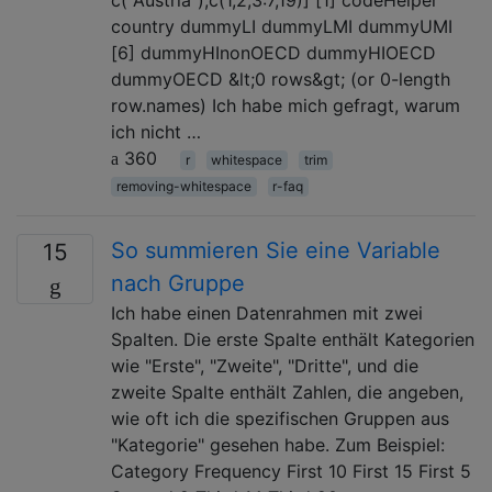
country dummyLI dummyLMI dummyUMI
[6] dummyHInonOECD dummyHIOECD
dummyOECD &lt;0 rows&gt; (or 0-length
row.names) Ich habe mich gefragt, warum
ich nicht …
360
r
whitespace
trim
removing-whitespace
r-faq
So summieren Sie eine Variable
15
nach Gruppe
Ich habe einen Datenrahmen mit zwei
Spalten. Die erste Spalte enthält Kategorien
wie "Erste", "Zweite", "Dritte", und die
zweite Spalte enthält Zahlen, die angeben,
wie oft ich die spezifischen Gruppen aus
"Kategorie" gesehen habe. Zum Beispiel:
Category Frequency First 10 First 15 First 5