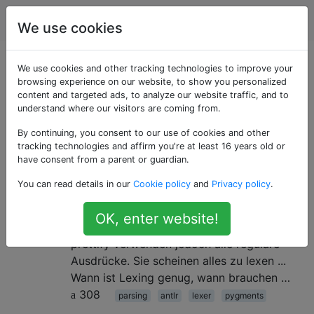
Programmierung
Tags
Account
We use cookies
Als «pygments»
We use cookies and other tracking technologies to improve your
browsing experience on our website, to show you personalized
content and targeted ads, to analyze our website traffic, and to
getaggte Fragen
understand where our visitors are coming from.
By continuing, you consent to our use of cookies and other
Lexer gegen Parser
5
tracking technologies and affirm you're at least 16 years old or
Sind Lexer und Parser theoretisch wirklich
have consent from a parent or guardian.
so unterschiedlich? Es scheint in Mode zu
You can read details in our
Cookie policy
and
Privacy policy
.
sein, reguläre Ausdrücke zu hassen: Coding
Horror , ein weiterer Blog-Beitrag . Beliebte
OK, enter website!
lexingbasierte Tools: pyictions , geshi oder
prettify verwenden jedoch alle reguläre
Ausdrücke. Sie scheinen alles zu lexen ...
Wann ist Lexing genug, wann brauchen …
308
parsing
antlr
lexer
pygments