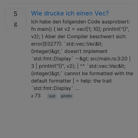
Wie drucke ich einen Vec?
5
Ich habe den folgenden Code ausprobiert:
fn main() { let v2 = vec![1; 10]; println!("{}",
v2); } Aber der Compiler beschwert sich:
error[E0277]: `std::vec::Vec&lt;
{integer}&gt;` doesn't implement
`std::fmt::Display` --&gt; src/main.rs:3:20 |
3 | println!("{}", v2); | ^^ `std::vec::Vec&lt;
{integer}&gt;` cannot be formatted with the
default formatter | = help: the trait
`std::fmt::Display` …
73
rust
println