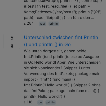
contents).unwrap(); println!("{}", contents); }
#[test] fn test_read_file() { let path =
&amp;Path::new("/etc/hosts"); println!("{:?}",
path); read_file(path); } Ich führe den …
284
rust
println
Unterschied zwischen fmt.Println
5
() und println () in Go
Wie unten dargestellt, geben beide
fmt.Println()und println()dieselbe Ausgabe
in Go:Hello world! Aber: Wie unterscheiden
sie sich voneinander? Snippet 1 unter
Verwendung des fmtPakets; package main
import ( "fmt" ) func main() {
fmt.Println("Hello world!") } Snippet 2 ohne
das fmtPaket; package main func main() {
println("Hello world!") }
116
go
println