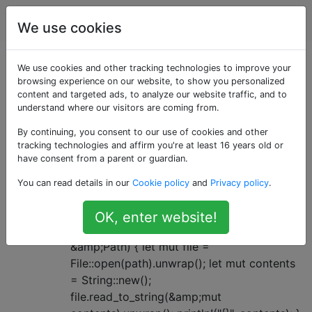
Programmierung
Tags
Account
We use cookies
Als «println»
We use cookies and other tracking technologies to improve your
browsing experience on our website, to show you personalized
content and targeted ads, to analyze our website traffic, and to
getaggte Fragen
understand where our visitors are coming from.
By continuing, you consent to our use of cookies and other
Warum nicht drucken! in Rust Unit
4
tracking technologies and affirm you're at least 16 years old or
Tests arbeiten?
have consent from a parent or guardian.
Ich habe die folgende Methode und den
You can read details in our
Cookie policy
and
Privacy policy
.
folgenden Komponententest implementiert:
use std::fs::File; use std::path::Path; use
OK, enter website!
std::io::prelude::*; fn read_file(path:
&amp;Path) { let mut file =
File::open(path).unwrap(); let mut contents
= String::new();
file.read_to_string(&amp;mut