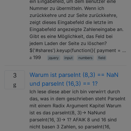
ein Eingabefeld, um dem Benutzer eine
Nummer zu übermitteln. Wenn ich
zurückkehre und zur Seite zurückkehre,
zeigt dieses Eingabefeld die letzte im
Eingabefeld angezeigte Zahleneingabe an.
Gibt es eine Möglichkeit, das Feld bei
jedem Laden der Seite zu löschen?
$('#shares').keyup(function(){ payment = …
199
jquery
input
numbers
field
Warum ist parseInt (8,3) == NaN
3
und parseInt (16,3) == 1?
Ich lese diese aber ich bin verwirrt durch
das, was in dem geschrieben steht ParseInt
mit einem Radix Argument Kapitel Warum
ist es das parseInt(8, 3)→ NaNund
parseInt(16, 3)→ 1? AFAIK 8 und 16 sind
nicht basen 3 Zahlen, so parseInt(16,