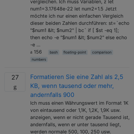
vergleichen. Ich muss Variablen, z let
num1=3.17648e-22 let num2=1.5 Jetzt
möchte ich nur einen einfachen Vergleich
dieser beiden Zahlen durchführen: st=`echo
"$num1 &lt; $num2" | bc` if [ $st -eq 1];
then echo -e "$num1 &lt; $num2" else echo
-e …
156
bash
floating-point
comparison
numbers
Formatieren Sie eine Zahl als 2,5
27
KB, wenn tausend oder mehr,
andernfalls 900
Ich muss einen Währungswert im Format 1K
von eintausend oder 1,1K, 1,2K, 1,9K usw.
anzeigen, wenn er nicht gerade Tausend ist,
andernfalls, wenn er unter tausend liegt,
werden normale 500, 100, 250 usw.