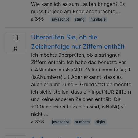
Wie kann ich es zum Laufen bringen? Es
muss für jede am Ende angebrachte …
355
javascript
string
numbers
Überprüfen Sie, ob die
11
Zeichenfolge nur Ziffern enthält
Ich möchte überprüfen, ob a stringnur
Ziffern enthält. Ich habe das benutzt: var
isANumber = isNaN(theValue) === false; if
(isANumber){ .. } Aber erkannt, dass es
auch erlaubt +und -. Grundsätzlich möchte
ich sicherstellen, dass ein inputNUR Ziffern
und keine anderen Zeichen enthält. Da
+100und -5beide Zahlen sind, isNaN()ist
nicht …
323
javascript
numbers
digits