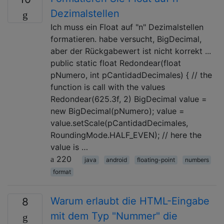
Dezimalstellen
Ich muss ein Float auf "n" Dezimalstellen
formatieren. habe versucht, BigDecimal,
aber der Rückgabewert ist nicht korrekt ...
public static float Redondear(float
pNumero, int pCantidadDecimales) { // the
function is call with the values
Redondear(625.3f, 2) BigDecimal value =
new BigDecimal(pNumero); value =
value.setScale(pCantidadDecimales,
RoundingMode.HALF_EVEN); // here the
value is …
220
java
android
floating-point
numbers
format
Warum erlaubt die HTML-Eingabe
8
mit dem Typ "Nummer" die