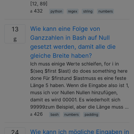
[12, 89]
432
python
regex
string
numbers
Wie kann eine Folge von
13
Ganzzahlen in Bash auf Null
gesetzt werden, damit alle die
gleiche Breite haben?
Ich muss einige Werte schleifen, for i in
$(seq $first $last) do does something here
done Für $firstund $lastmuss es eine feste
Länge 5 haben. Wenn die Eingabe also ist 1,
muss ich vor Nullen Nullen hinzufügen,
damit es wird 00001. Es wiederholt sich
99999zum Beispiel, aber die Länge muss …
426
bash
numbers
padding
Wie kann ich mögliche Eingaben in
24