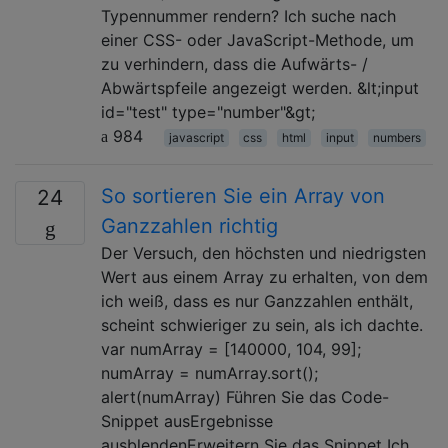
Typennummer rendern? Ich suche nach
einer CSS- oder JavaScript-Methode, um
zu verhindern, dass die Aufwärts- /
Abwärtspfeile angezeigt werden. &lt;input
id="test" type="number"&gt;
984
javascript
css
html
input
numbers
So sortieren Sie ein Array von
24
Ganzzahlen richtig
Der Versuch, den höchsten und niedrigsten
Wert aus einem Array zu erhalten, von dem
ich weiß, dass es nur Ganzzahlen enthält,
scheint schwieriger zu sein, als ich dachte.
var numArray = [140000, 104, 99];
numArray = numArray.sort();
alert(numArray) Führen Sie das Code-
Snippet ausErgebnisse
ausblendenErweitern Sie das Snippet Ich