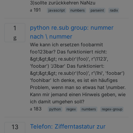
3)sollte zurückkehren NaNzu
191
javascript
numbers
parseint
radix
python re.sub group: nummer
1
nach \ nummer
Wie kann ich ersetzen foobarmit
foo123bar? Das funktioniert nicht:
&gt;&gt;&gt; re.sub(r'(foo)', r'\1123',
'foobar') 'J3bar' Das funktioniert:
&gt;&gt;&gt; re.sub(r'(foo)', r'\1hi', 'foobar')
'foohibar' Ich denke, es ist ein häufiges
Problem, wenn man so etwas hat \number.
Kann mir jemand einen Hinweis geben, wie
ich damit umgehen soll?
183
python
regex
numbers
regex-group
Telefon: Zifferntastatur zur
13