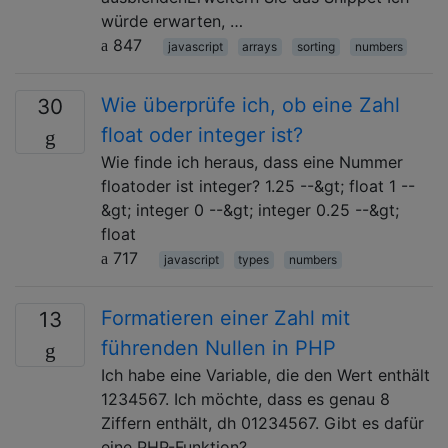
würde erwarten, …
847
javascript
arrays
sorting
numbers
Wie überprüfe ich, ob eine Zahl
30
float oder integer ist?
Wie finde ich heraus, dass eine Nummer
floatoder ist integer? 1.25 --&gt; float 1 --
&gt; integer 0 --&gt; integer 0.25 --&gt;
float
717
javascript
types
numbers
Formatieren einer Zahl mit
13
führenden Nullen in PHP
Ich habe eine Variable, die den Wert enthält
1234567. Ich möchte, dass es genau 8
Ziffern enthält, dh 01234567. Gibt es dafür
eine PHP-Funktion?