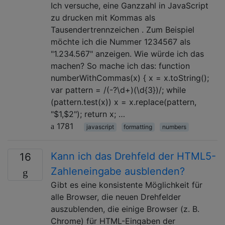
Ich versuche, eine Ganzzahl in JavaScript
zu drucken mit Kommas als
Tausendertrennzeichen . Zum Beispiel
möchte ich die Nummer 1234567 als
"1.234.567" anzeigen. Wie würde ich das
machen? So mache ich das: function
numberWithCommas(x) { x = x.toString();
var pattern = /(-?\d+)(\d{3})/; while
(pattern.test(x)) x = x.replace(pattern,
"$1,$2"); return x; …
1781
javascript
formatting
numbers
Kann ich das Drehfeld der HTML5-
16
Zahleneingabe ausblenden?
Gibt es eine konsistente Möglichkeit für
alle Browser, die neuen Drehfelder
auszublenden, die einige Browser (z. B.
Chrome) für HTML-Eingaben der