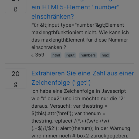
ein HTML5-Element "number"
einschränken?
Für &lt;input type="number"&gt;Element
maxlengthfunktioniert nicht. Wie kann ich
das maxlengthElement für diese Nummer
einschränken ?
359
html
input
numbers
max
Extrahieren Sie eine Zahl aus einer
20
Zeichenfolge ("get")
Ich habe eine Zeichenfolge in Javascript
wie "# box2" und ich möchte nur die "2"
daraus. Versucht: var thestring =
$(this).attr('href'); var thenum =
thestring.replace( /(^.+)(\w\d+\w)
(.+$)/i,'$2'); alert(thenum); In der Warnung
wird immer noch # box2 zurückgegeben.