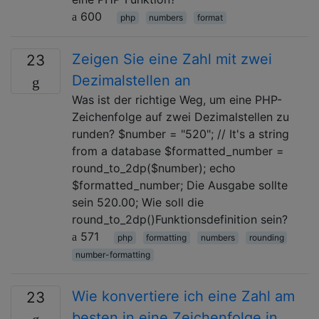
600
php
numbers
format
Zeigen Sie eine Zahl mit zwei
23
Dezimalstellen an
Was ist der richtige Weg, um eine PHP-
Zeichenfolge auf zwei Dezimalstellen zu
runden? $number = "520"; // It's a string
from a database $formatted_number =
round_to_2dp($number); echo
$formatted_number; Die Ausgabe sollte
sein 520.00; Wie soll die
round_to_2dp()Funktionsdefinition sein?
571
php
formatting
numbers
rounding
number-formatting
Wie konvertiere ich eine Zahl am
23
besten in eine Zeichenfolge in