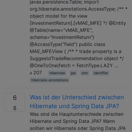
javax.persistence.Table; import
org.hibernate.annotations.AccessType; /** *
object model for the view
[InvestmentReturn].[vMAE_MFE] */ @Entity
@Table(name="vMAE_MFE",
schema="InvestmentReturn")
@AccessType("field") public class
MAE_MFEView { /** * trade property is a
SuggestdTradeRecommendation object */
@OneToOne(fetch = FetchType.LAZY …
207
hibernate
jpa
orm
identifier
hibernate-annotations
Was ist der Unterschied zwischen
6
Hibernate und Spring Data JPA?
Was sind die Hauptunterschiede zwischen
Hibernate und Spring Data JPA? Wann
sollten wir Hibernate oder Spring Data JPA