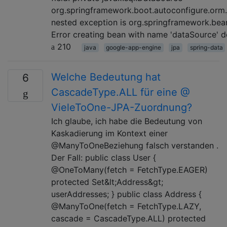
org.springframework.boot.autoconfigure.orm.
nested exception is org.springframework.bea
Error creating bean with name 'dataSource' d
210
java
google-app-engine
jpa
spring-data
Welche Bedeutung hat
6
CascadeType.ALL für eine @
VieleToOne-JPA-Zuordnung?
Ich glaube, ich habe die Bedeutung von
Kaskadierung im Kontext einer
@ManyToOneBeziehung falsch verstanden .
Der Fall: public class User {
@OneToMany(fetch = FetchType.EAGER)
protected Set&lt;Address&gt;
userAddresses; } public class Address {
@ManyToOne(fetch = FetchType.LAZY,
cascade = CascadeType.ALL) protected