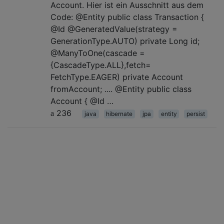
Account. Hier ist ein Ausschnitt aus dem
Code: @Entity public class Transaction {
@Id @GeneratedValue(strategy =
GenerationType.AUTO) private Long id;
@ManyToOne(cascade =
{CascadeType.ALL},fetch=
FetchType.EAGER) private Account
fromAccount; .... @Entity public class
Account { @Id …
236
java
hibernate
jpa
entity
persist