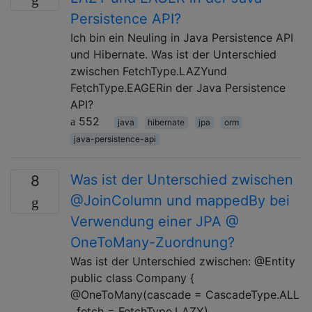
Persistence API?
Ich bin ein Neuling in Java Persistence API
und Hibernate. Was ist der Unterschied
zwischen FetchType.LAZYund
FetchType.EAGERin der Java Persistence
API?
552
java
hibernate
jpa
orm
java-persistence-api
Was ist der Unterschied zwischen
8
@JoinColumn und mappedBy bei
Verwendung einer JPA @
OneToMany-Zuordnung?
Was ist der Unterschied zwischen: @Entity
public class Company {
@OneToMany(cascade = CascadeType.ALL
, fetch = FetchType.LAZY)