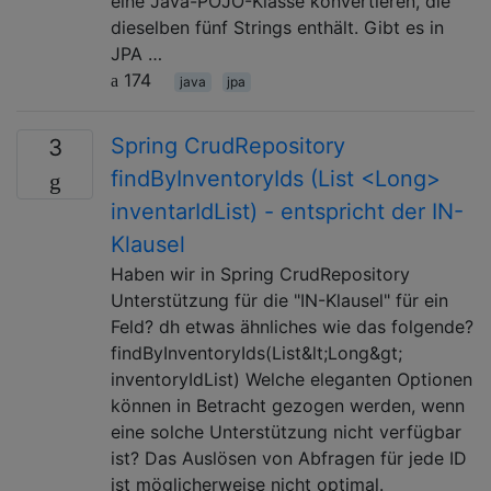
eine Java-POJO-Klasse konvertieren, die
dieselben fünf Strings enthält. Gibt es in
JPA …
174
java
jpa
Spring CrudRepository
3
findByInventoryIds (List <Long>
inventarIdList) - entspricht der IN-
Klausel
Haben wir in Spring CrudRepository
Unterstützung für die "IN-Klausel" für ein
Feld? dh etwas ähnliches wie das folgende?
findByInventoryIds(List&lt;Long&gt;
inventoryIdList) Welche eleganten Optionen
können in Betracht gezogen werden, wenn
eine solche Unterstützung nicht verfügbar
ist? Das Auslösen von Abfragen für jede ID
ist möglicherweise nicht optimal.