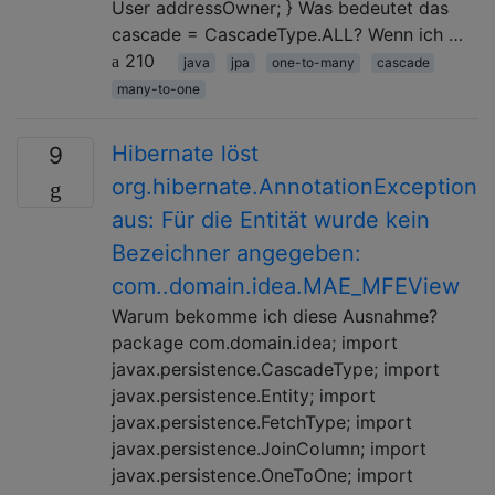
User addressOwner; } Was bedeutet das
cascade = CascadeType.ALL? Wenn ich …
210
java
jpa
one-to-many
cascade
many-to-one
Hibernate löst
9
org.hibernate.AnnotationException
aus: Für die Entität wurde kein
Bezeichner angegeben:
com..domain.idea.MAE_MFEView
Warum bekomme ich diese Ausnahme?
package com.domain.idea; import
javax.persistence.CascadeType; import
javax.persistence.Entity; import
javax.persistence.FetchType; import
javax.persistence.JoinColumn; import
javax.persistence.OneToOne; import