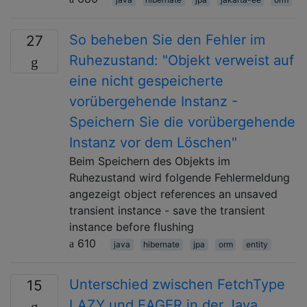
So beheben Sie den Fehler im
27
Ruhezustand: "Objekt verweist auf
eine nicht gespeicherte
vorübergehende Instanz -
Speichern Sie die vorübergehende
Instanz vor dem Löschen"
Beim Speichern des Objekts im
Ruhezustand wird folgende Fehlermeldung
angezeigt object references an unsaved
transient instance - save the transient
instance before flushing
610
java
hibernate
jpa
orm
entity
Unterschied zwischen FetchType
15
LAZY und EAGER in der Java