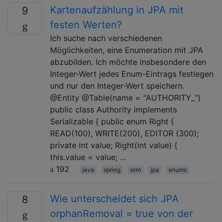
Kartenaufzählung in JPA mit
9
festen Werten?
Ich suche nach verschiedenen
Möglichkeiten, eine Enumeration mit JPA
abzubilden. Ich möchte insbesondere den
Integer-Wert jedes Enum-Eintrags festlegen
und nur den Integer-Wert speichern.
@Entity @Table(name = "AUTHORITY_")
public class Authority implements
Serializable { public enum Right {
READ(100), WRITE(200), EDITOR (300);
private int value; Right(int value) {
this.value = value; …
192
java
spring
orm
jpa
enums
Wie unterscheidet sich JPA
8
orphanRemoval = true von der