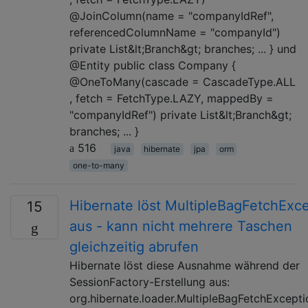
@JoinColumn(name = "companyIdRef",
referencedColumnName = "companyId")
private List&lt;Branch&gt; branches; ... } und
@Entity public class Company {
@OneToMany(cascade = CascadeType.ALL
, fetch = FetchType.LAZY, mappedBy =
"companyIdRef") private List&lt;Branch&gt;
branches; ... }
516
java
hibernate
jpa
orm
one-to-many
Hibernate löst MultipleBagFetchExc
15
aus - kann nicht mehrere Taschen
gleichzeitig abrufen
Hibernate löst diese Ausnahme während der
SessionFactory-Erstellung aus:
org.hibernate.loader.MultipleBagFetchExcepti