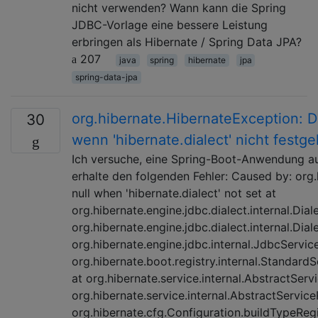
nicht verwenden? Wann kann die Spring
JDBC-Vorlage eine bessere Leistung
erbringen als Hibernate / Spring Data JPA?
207
java
spring
hibernate
jpa
spring-data-jpa
org.hibernate.HibernateException: De
30
wenn 'hibernate.dialect' nicht festgel
Ich versuche, eine Spring-Boot-Anwendung au
erhalte den folgenden Fehler: Caused by: org
null when 'hibernate.dialect' not set at
org.hibernate.engine.jdbc.dialect.internal.Dia
org.hibernate.engine.jdbc.dialect.internal.Dia
org.hibernate.engine.jdbc.internal.JdbcServic
org.hibernate.boot.registry.internal.Standard
at org.hibernate.service.internal.AbstractServ
org.hibernate.service.internal.AbstractServic
org.hibernate.cfg.Configuration.buildTypeRegi