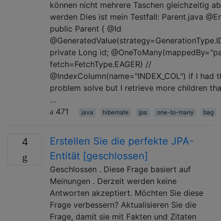
können nicht mehrere Taschen gleichzeitig a
werden Dies ist mein Testfall: Parent.java @En
public Parent { @Id
@GeneratedValue(strategy=GenerationType.
private Long id; @OneToMany(mappedBy="par
fetch=FetchType.EAGER) //
@IndexColumn(name="INDEX_COL") if I had th
problem solve but I retrieve more children tha
…
471
java
hibernate
jpa
one-to-many
bag
Erstellen Sie die perfekte JPA-
4
Entität [geschlossen]
Geschlossen . Diese Frage basiert auf
Meinungen . Derzeit werden keine
Antworten akzeptiert. Möchten Sie diese
Frage verbessern? Aktualisieren Sie die
Frage, damit sie mit Fakten und Zitaten