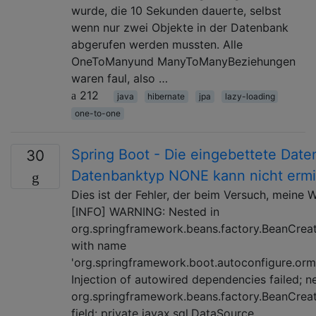
wurde, die 10 Sekunden dauerte, selbst
wenn nur zwei Objekte in der Datenbank
abgerufen werden mussten. Alle
OneToManyund ManyToManyBeziehungen
waren faul, also …
212
java
hibernate
jpa
lazy-loading
one-to-one
Spring Boot - Die eingebettete Date
30
Datenbanktyp NONE kann nicht ermi
Dies ist der Fehler, der beim Versuch, meine
[INFO] WARNING: Nested in
org.springframework.beans.factory.BeanCreat
with name
'org.springframework.boot.autoconfigure.orm
Injection of autowired dependencies failed; n
org.springframework.beans.factory.BeanCreat
field: private javax.sql.DataSource