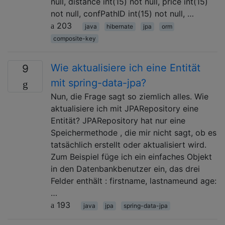
null, distance int(15) not null, price int(15)
not null, confPathID int(15) not null, …
203
java
hibernate
jpa
orm
composite-key
Wie aktualisiere ich eine Entität
9
mit spring-data-jpa?
Nun, die Frage sagt so ziemlich alles. Wie
aktualisiere ich mit JPARepository eine
Entität? JPARepository hat nur eine
Speichermethode , die mir nicht sagt, ob es
tatsächlich erstellt oder aktualisiert wird.
Zum Beispiel füge ich ein einfaches Objekt
in den Datenbankbenutzer ein, das drei
Felder enthält : firstname, lastnameund age:
…
193
java
jpa
spring-data-jpa