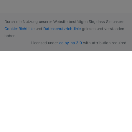
Durch die Nutzung unserer Website bestätigen Sie, dass Sie unsere
Cookie-Richtlinie
und
Datenschutzrichtlinie
gelesen und verstanden
haben.
Licensed under
cc by-sa 3.0
with attribution required.