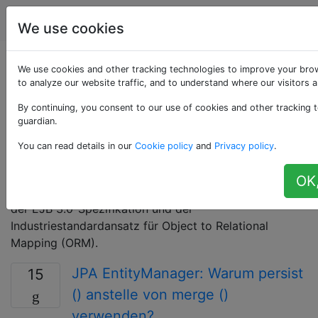
Programmierung
Tags
Account
We use cookies
Als «jpa» getaggte
We use cookies and other tracking technologies to improve your bro
to analyze our website traffic, and to understand where our visitors 
Fragen
By continuing, you consent to our use of cookies and other tracking t
guardian.
Die Java Persistence API (JPA) ist eine Java-
You can read details in our
Cookie policy
and
Privacy policy
.
Spezifikation für den Zugriff auf, die Speicherung und
die Verwaltung von Daten zwischen Java-Objekten / -
OK,
Klassen und einer relationalen Datenbank. Es ist Teil
der EJB 3.0-Spezifikation und der
Industriestandardansatz für Object to Relational
Mapping (ORM).
JPA EntityManager: Warum persist
15
() anstelle von merge ()
verwenden?