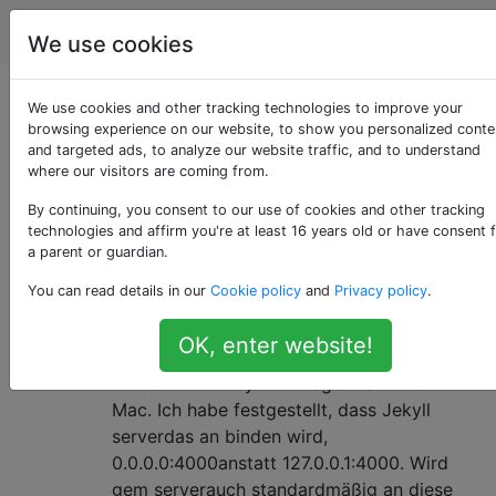
Programmierung
Tags
Account
We use cookies
Als «jekyll» getaggte
We use cookies and other tracking technologies to improve your
browsing experience on our website, to show you personalized conte
and targeted ads, to analyze our website traffic, and to understand
Fragen
where our visitors are coming from.
By continuing, you consent to our use of cookies and other tracking
Jekyll ist ein blog-fähiger, statischer Site-Generator,
technologies and affirm you're at least 16 years old or have consent 
der in Ruby geschrieben wurde. Bitte lesen Sie
a parent or guardian.
https://talk.jekyllrb.com, bevor Sie Ihre Frage stellen.
You can read details in our
Cookie policy
and
Privacy policy
.
Was ist der Unterschied zwischen
2
OK, enter website!
0.0.0.0, 127.0.0.1 und localhost?
Ich benutze Jekyllund Vagrantauf meinem
Mac. Ich habe festgestellt, dass Jekyll
serverdas an binden wird,
0.0.0.0:4000anstatt 127.0.0.1:4000. Wird
gem serverauch standardmäßig an diese