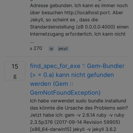
Adresse gebunden. Ich kann es immer noch
über besuchen http://localhost:port. Aber
Jekyll, so scheint es , dass die
Standardeinstellung (zB 0.0.0.0:4000) einen
Internetzugang erforderlich. Ich kann nicht
…
270
ip
jekyll
find_spec_for_exe ': Gem-Bundler
15
(> = 0.a) kann nicht gefunden
werden (Gem ::
GemNotFoundException)
Ich habe verwendet sudo bundle installund
das könnte die Ursache des Problems sein?
Jetzt habe ich: gem -v 2.6.14 ruby -v ruby
2.3.5p376 (2017-09-14 Revision 59905)
[x86_64-darwin15] jekyll -v jekyll 3.6.2