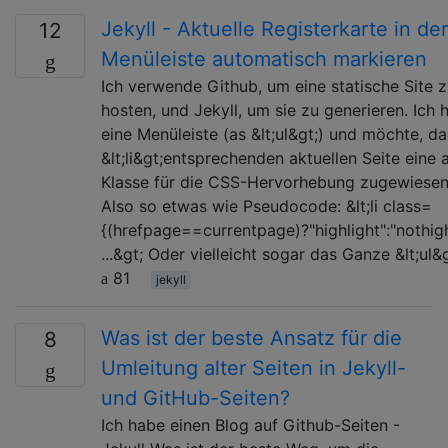
Jekyll - Aktuelle Registerkarte in der
12
Menüleiste automatisch markieren
Ich verwende Github, um eine statische Site 
hosten, und Jekyll, um sie zu generieren. Ich 
eine Menüleiste (as &lt;ul&gt;) und möchte, da
&lt;li&gt;entsprechenden aktuellen Seite eine 
Klasse für die CSS-Hervorhebung zugewiesen
Also so etwas wie Pseudocode: &lt;li class=
{(hrefpage==currentpage)?"highlight":"nothigh
...&gt; Oder vielleicht sogar das Ganze &lt;ul&
81
jekyll
Was ist der beste Ansatz für die
8
Umleitung alter Seiten in Jekyll-
und GitHub-Seiten?
Ich habe einen Blog auf Github-Seiten -