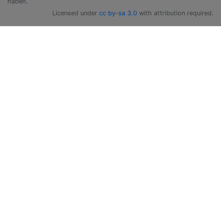
haben.
Licensed under
cc by-sa 3.0
with attribution required.