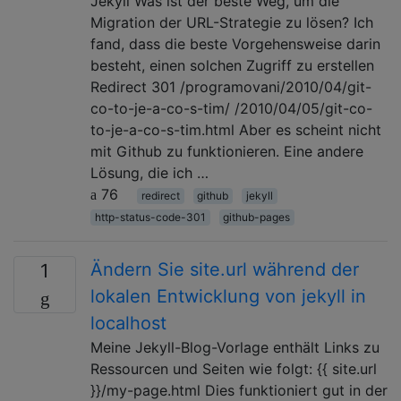
Jekyll Was ist der beste Weg, um die
Migration der URL-Strategie zu lösen? Ich
fand, dass die beste Vorgehensweise darin
besteht, einen solchen Zugriff zu erstellen
Redirect 301 /programovani/2010/04/git-
co-to-je-a-co-s-tim/ /2010/04/05/git-co-
to-je-a-co-s-tim.html Aber es scheint nicht
mit Github zu funktionieren. Eine andere
Lösung, die ich …
76
redirect
github
jekyll
http-status-code-301
github-pages
Ändern Sie site.url während der
1
lokalen Entwicklung von jekyll in
localhost
Meine Jekyll-Blog-Vorlage enthält Links zu
Ressourcen und Seiten wie folgt: {{ site.url
}}/my-page.html Dies funktioniert gut in der