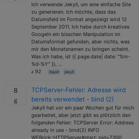
Ich verwende Jekyll, um eine einfache Site
zu generieren. Ich möchte, dass das
Datumsfeld im Format angezeigt wird 12
September 2011. Ich habe durch kreatives
Googeln ein bisschen Manipulation im
Datumsformat gefunden, aber nichts, was
mir den Monatsnamen zu bringen scheint.
Was ich habe, ist {{ page.date| date: "%m-
%d-%Y" }}, …
92
liquid
jekyll
TCPServer-Fehler: Adresse wird
8
bereits verwendet - bind (2)
Jekyll hat vor ein paar Wochen gut für mich
gearbeitet, aber jetzt gibt es plötzlich den
folgenden Fehler: TCPServer Error: Address
already in use - bind(2) INFO
WEBrick::HTTPServer#start: pid=7300