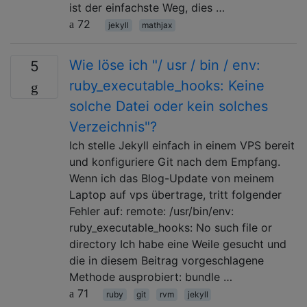
ist der einfachste Weg, dies …
72
jekyll
mathjax
Wie löse ich "/ usr / bin / env:
5
ruby_executable_hooks: Keine
solche Datei oder kein solches
Verzeichnis"?
Ich stelle Jekyll einfach in einem VPS bereit
und konfiguriere Git nach dem Empfang.
Wenn ich das Blog-Update von meinem
Laptop auf vps übertrage, tritt folgender
Fehler auf: remote: /usr/bin/env:
ruby_executable_hooks: No such file or
directory Ich habe eine Weile gesucht und
die in diesem Beitrag vorgeschlagene
Methode ausprobiert: bundle …
71
ruby
git
rvm
jekyll