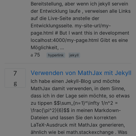
Bereitstellung, aber wenn ich jekyll servein
der Entwicklung laufe , verweisen alle Links
auf die Live-Seite anstelle der
Entwicklungsseite. my-site-url/my-
page.html # But I want this in development
localhost:4000/my-page.html Gibt es eine
Möglichkeit, …
75
hyperlink
jekyll
Verwenden von MathJax mit Jekyll
7
Ich habe einen Jekyll-Blog und möchte
MathJax damit verwenden, in dem Sinne,
dass ich in der Lage sein möchte, so etwas
zu tippen $$\sum_{n=1}^\infty 1/n^2 =
\frac{\pi^2}{6}$$ in meinen Markdown-
Dateien und lassen Sie den korrekten
LaTeX-Ausdruck mit MathJax generieren,
ähnlich wie bei math.stackexchange . Was