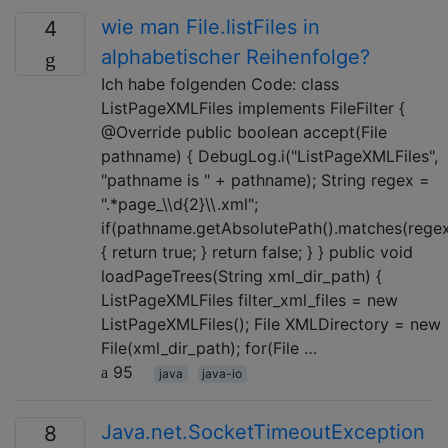
wie man File.listFiles in
4
alphabetischer Reihenfolge?
Ich habe folgenden Code: class
ListPageXMLFiles implements FileFilter {
@Override public boolean accept(File
pathname) { DebugLog.i("ListPageXMLFiles",
"pathname is " + pathname); String regex =
".*page_\\d{2}\\.xml";
if(pathname.getAbsolutePath().matches(regex
{ return true; } return false; } } public void
loadPageTrees(String xml_dir_path) {
ListPageXMLFiles filter_xml_files = new
ListPageXMLFiles(); File XMLDirectory = new
File(xml_dir_path); for(File …
95
java
java-io
Java.net.SocketTimeoutException
8