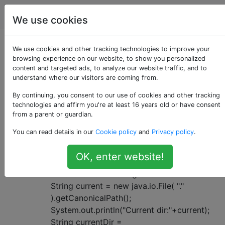
Programmierung
Tags
Account
We use cookies
Als «java-io»
We use cookies and other tracking technologies to improve your
browsing experience on our website, to show you personalized
content and targeted ads, to analyze our website traffic, and to
getaggte Fragen
understand where our visitors are coming from.
By continuing, you consent to our use of cookies and other tracking
Das Paket java.io blockiert die Eingabe und Ausgabe
technologies and affirm you're at least 16 years old or have consent
über Datenströme, Serialisierung und das Dateisystem.
from a parent or guardian.
Wie bekomme ich das aktuelle
21
You can read details in our
Cookie policy
and
Privacy policy
.
Arbeitsverzeichnis in Java?
OK, enter website!
Ich möchte mit Java auf mein aktuelles
Arbeitsverzeichnis zugreifen. Mein Code:
String current = new java.io.File( "."
).getCanonicalPath();
System.out.println("Current dir:"+current);
String currentDir =