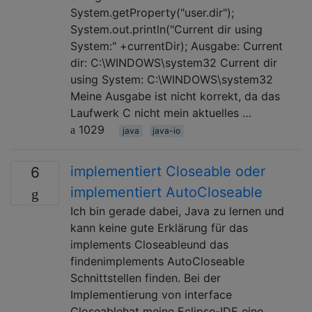
System.getProperty("user.dir");
System.out.println("Current dir using
System:" +currentDir); Ausgabe: Current
dir: C:\WINDOWS\system32 Current dir
using System: C:\WINDOWS\system32
Meine Ausgabe ist nicht korrekt, da das
Laufwerk C nicht mein aktuelles …
1029
java
java-io
implementiert Closeable oder
6
implementiert AutoCloseable
Ich bin gerade dabei, Java zu lernen und
kann keine gute Erklärung für das
implements Closeableund das
findenimplements AutoCloseable
Schnittstellen finden. Bei der
Implementierung von interface
Closeablehat meine Eclipse-IDE eine