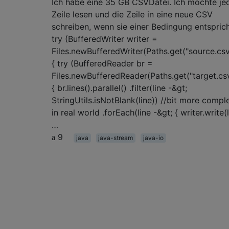
Ich habe eine 35 GB CSVDatei. Ich möchte je
Zeile lesen und die Zeile in eine neue CSV
schreiben, wenn sie einer Bedingung entsprich
try (BufferedWriter writer =
Files.newBufferedWriter(Paths.get("source.csv
{ try (BufferedReader br =
Files.newBufferedReader(Paths.get("target.csv
{ br.lines().parallel() .filter(line -&gt;
StringUtils.isNotBlank(line)) //bit more compl
in real world .forEach(line -&gt; { writer.write(
…
9
java
java-stream
java-io