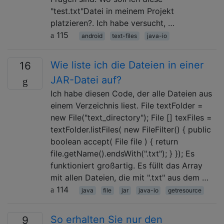
"test.txt"Datei in meinem Projekt
platzieren?. Ich habe versucht, …
115
android
text-files
java-io
Wie liste ich die Dateien in einer
16
JAR-Datei auf?
Ich habe diesen Code, der alle Dateien aus
einem Verzeichnis liest. File textFolder =
new File("text_directory"); File [] texFiles =
textFolder.listFiles( new FileFilter() { public
boolean accept( File file ) { return
file.getName().endsWith(".txt"); } }); Es
funktioniert großartig. Es füllt das Array
mit allen Dateien, die mit ".txt" aus dem …
114
java
file
jar
java-io
getresource
So erhalten Sie nur den
9