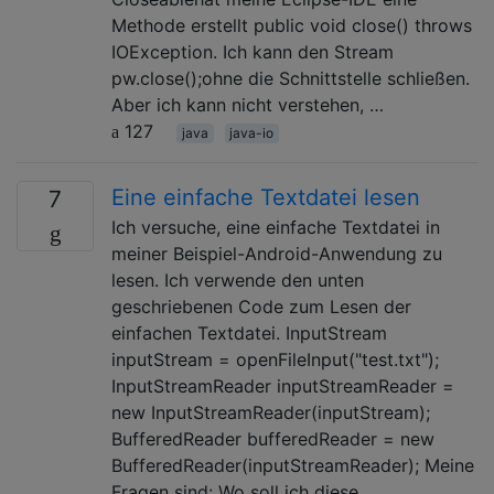
Methode erstellt public void close() throws
IOException. Ich kann den Stream
pw.close();ohne die Schnittstelle schließen.
Aber ich kann nicht verstehen, …
127
java
java-io
Eine einfache Textdatei lesen
7
Ich versuche, eine einfache Textdatei in
meiner Beispiel-Android-Anwendung zu
lesen. Ich verwende den unten
geschriebenen Code zum Lesen der
einfachen Textdatei. InputStream
inputStream = openFileInput("test.txt");
InputStreamReader inputStreamReader =
new InputStreamReader(inputStream);
BufferedReader bufferedReader = new
BufferedReader(inputStreamReader); Meine
Fragen sind: Wo soll ich diese