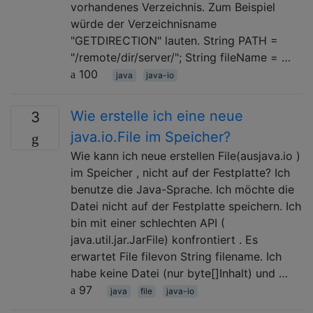
vorhandenes Verzeichnis. Zum Beispiel
würde der Verzeichnisname
"GETDIRECTION" lauten. String PATH =
"/remote/dir/server/"; String fileName = …
100
java
java-io
Wie erstelle ich eine neue
3
java.io.File im Speicher?
Wie kann ich neue erstellen File(ausjava.io )
im Speicher , nicht auf der Festplatte? Ich
benutze die Java-Sprache. Ich möchte die
Datei nicht auf der Festplatte speichern. Ich
bin mit einer schlechten API (
java.util.jar.JarFile) konfrontiert . Es
erwartet File filevon String filename. Ich
habe keine Datei (nur byte[]Inhalt) und …
97
java
file
java-io