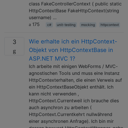
class FakeControllerContext { public static
HttpContextBase FakeHttpContext(string
username) …
175
c#
unit-testing
mocking
httpcontext
Wie erhalte ich ein HttpContext-
3
Objekt von HttpContextBase in
ASP.NET MVC 1?
Ich arbeite mit einigen WebForms / MVC-
agnostischen Tools und muss eine Instanz
HttpContexterhalten, die einen Verweis auf
ein HttpContextBaseObjekt enthält. Ich
kann nicht verwenden ,
HttpContext.Currentweil ich brauche dies
auch asynchron zu arbeiten (
HttpContext.Currentkehrt nullwährend
einer asynchronen Anfrage). Ich bin mir
dessen bewusst HttpContextWrapper, gehe