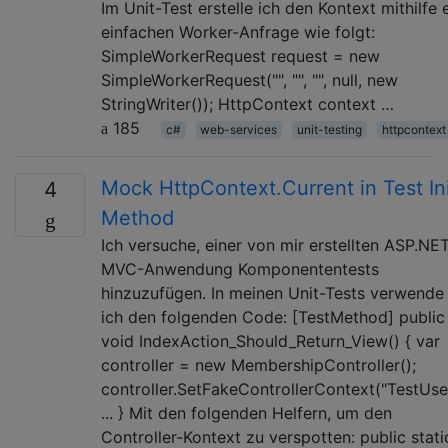
Im Unit-Test erstelle ich den Kontext mithilfe 
einfachen Worker-Anfrage wie folgt:
SimpleWorkerRequest request = new
SimpleWorkerRequest("", "", "", null, new
StringWriter()); HttpContext context …
185
c#
web-services
unit-testing
httpcontext
Mock HttpContext.Current in Test In
4
Method
Ich versuche, einer von mir erstellten ASP.NE
MVC-Anwendung Komponententests
hinzuzufügen. In meinen Unit-Tests verwende
ich den folgenden Code: [TestMethod] public
void IndexAction_Should_Return_View() { var
controller = new MembershipController();
controller.SetFakeControllerContext("TestUser
... } Mit den folgenden Helfern, um den
Controller-Kontext zu verspotten: public stati