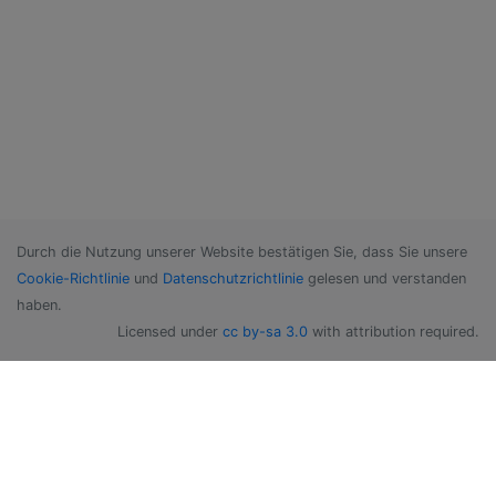
Durch die Nutzung unserer Website bestätigen Sie, dass Sie unsere
Cookie-Richtlinie
und
Datenschutzrichtlinie
gelesen und verstanden
haben.
Licensed under
cc by-sa 3.0
with attribution required.