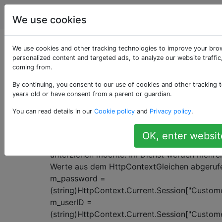
Programmierung
Tags
Account
We use cookies
Als «httpcontext»
We use cookies and other tracking technologies to improve your bro
personalized content and targeted ads, to analyze our website traffic
coming from.
getaggte Fragen
By continuing, you consent to our use of cookies and other tracking t
years old or have consent from a parent or guardian.
Festlegen von
14
You can read details in our
Cookie policy
and
Privacy policy
.
HttpContext.Current.Session in ein
Komponententest
OK, enter websit
Ich habe einen Webdienst, den ich einem Unit
unterziehen möchte. Im Dienst werden mehre
Werte aus dem HttpContextGleichen abgerufe
m_password =
(string)HttpContext.Current.Session["Custome
m_userID =
(string)HttpContext.Current.Session["Custome