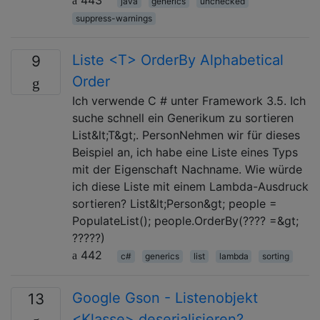
java
generics
unchecked
suppress-warnings
Liste <T> OrderBy Alphabetical
9
Order
Ich verwende C # unter Framework 3.5. Ich
suche schnell ein Generikum zu sortieren
List&lt;T&gt;. PersonNehmen wir für dieses
Beispiel an, ich habe eine Liste eines Typs
mit der Eigenschaft Nachname. Wie würde
ich diese Liste mit einem Lambda-Ausdruck
sortieren? List&lt;Person&gt; people =
PopulateList(); people.OrderBy(???? =&gt;
?????)
442
c#
generics
list
lambda
sorting
Google Gson - Listenobjekt
13
<Klasse> deserialisieren?