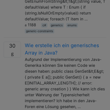
GetEnumFromString&lt;T&gt;(string value, T
defaultValue) where T : Enum { if
(string.IsNullOrEmpty(value)) return
defaultValue; foreach (T item in …
1188
c#
generics
enums
generic-constraints
Wie erstelle ich ein generisches
30
Array in Java?
Aufgrund der Implementierung von Java-
Generika können Sie keinen Code wie
diesen haben: public class GenSet&lt;E&gt;
{ private E a[]; public GenSet() { a = new
E[INITIAL_ARRAY_LENGTH]; // error:
generic array creation } } Wie kann ich dies
unter Wahrung der Typensicherheit
implementieren? Ich habe in den Java-
Foren eine Lösung gesehen, …