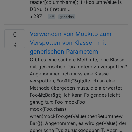
reader[columnName]; if (!(columnValue is
DBNull)) { return …
287
c#
generics
Verwenden von Mockito zum
6
Verspotten von Klassen mit
generischen Parametern
Gibt es eine saubere Methode, eine Klasse
mit generischen Parametern zu verspotten?
Angenommen, ich muss eine Klasse
verspotten, Foo&lt;T&gt;die ich an eine
Methode übergeben muss, die a erwartet
Foo&lt;Bar&gt;. Ich kann Folgendes leicht
genug tun: Foo mockFoo =
mock(Foo.class);
when(mockFoo.getValue).thenReturn(new
Bar()); Angenommen, es wird getValue()der
generische Typ zurückgegeben T. Aber …