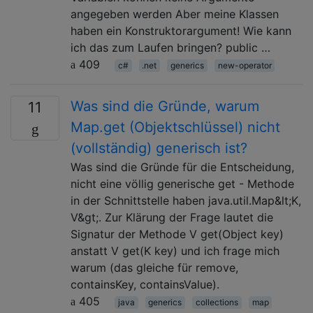
angegeben werden Aber meine Klassen
haben ein Konstruktorargument! Wie kann
ich das zum Laufen bringen? public …
409
c#
.net
generics
new-operator
Was sind die Gründe, warum
11
Map.get (Objektschlüssel) nicht
(vollständig) generisch ist?
Was sind die Gründe für die Entscheidung,
nicht eine völlig generische get - Methode
in der Schnittstelle haben java.util.Map&lt;K,
V&gt;. Zur Klärung der Frage lautet die
Signatur der Methode V get(Object key)
anstatt V get(K key) und ich frage mich
warum (das gleiche für remove,
containsKey, containsValue).
405
java
generics
collections
map