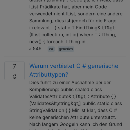
IList Prädikate hat, aber mein Code
verwendet nicht IList, sondern eine andere
Sammlung, dies ist jedoch für die Frage
irrelevant ...) static T FindThing&lt;T&gt;
(IList collection, int id) where T : IThing,
new() { foreach T thing in …
546
c#
generics
Warum verbietet C # generische
7
Attributtypen?
Dies führt zu einer Ausnahme bei der
Kompilierung: public sealed class
ValidatesAttribute&lt;T&gt; : Attribute { }
[Validates&lt;string&gt;] public static class
StringValidation { } Mir ist klar, dass C #
keine generischen Attribute unterstützt.
Nach langem Googeln kann ich den Grund