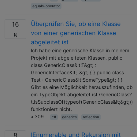
equals-operator
Überprüfen Sie, ob eine Klasse
16
von einer generischen Klasse
abgeleitet ist
Ich habe eine generische Klasse in meinem
Projekt mit abgeleiteten Klassen. public
class GenericClass&lt;T&gt; :
GenericInterface&lt;T&gt; { } public class
Test : GenericClass&lt;SomeType&gt; { }
Gibt es eine Möglichkeit herauszufinden, ob
ein TypeObjekt abgeleitet ist GenericClass?
t.IsSubclassOf(typeof(GenericClass&lt;&gt;))
funktioniert nicht.
309
c#
generics
reflection
IEnumerable und Rekursion mit
8