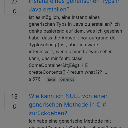
Instanz eines generischen Typs in
27
Java erstellen?
Ist es möglich, eine Instanz eines
generischen Typs in Java zu erstellen? Ich
denke basierend auf dem, was ich gesehen
habe, dass die Antwort no( aufgrund der
Typlöschung ) ist, aber ich wäre
interessiert, wenn jemand etwas sehen
kann, das mir fehlt: class
SomeContainer&lt;E&gt; { E
createContents() { return what??? …
576
java
generics
Wie kann ich NULL von einer
13
generischen Methode in C #
zurückgeben?
Ich habe eine generische Methode mit
diesem (Dummy-) Code (ja, ich weiß, dass