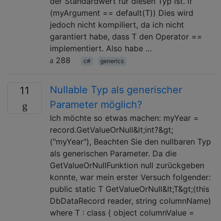
der Standardwert für diesen Typ ist. if
(myArgument == default(T)) Dies wird
jedoch nicht kompiliert, da ich nicht
garantiert habe, dass T den Operator ==
implementiert. Also habe …
288
c#
generics
Nullable Typ als generischer
11
Parameter möglich?
Ich möchte so etwas machen: myYear =
record.GetValueOrNull&lt;int?&gt;
("myYear"), Beachten Sie den nullbaren Typ
als generischen Parameter. Da die
GetValueOrNullFunktion null zurückgeben
konnte, war mein erster Versuch folgender:
public static T GetValueOrNull&lt;T&gt;(this
DbDataRecord reader, string columnName)
where T : class { object columnValue =