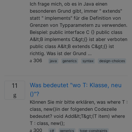
Ich frage mich, ob es in Java einen
besonderen Grund gibt, immer " extends"
statt " implements" für die Definition von
Grenzen von Typparametern zu verwenden.
Beispiel: public interface C {} public class
A&lt;B implements C&gt;{} ist aber verboten
public class A&lt;B extends C&gt;{} ist
richtig. Was ist der Grund …
306
java
generics
syntax
design-choices
Was bedeutet "wo T: Klasse, neu
11
()"?
Können Sie mir bitte erklären, was where T :
class, new()in der folgenden Codezeile
bedeutet? void Add&lt;T&gt;(T item) where
T : class, new();
300
c#
generics
type-constraints