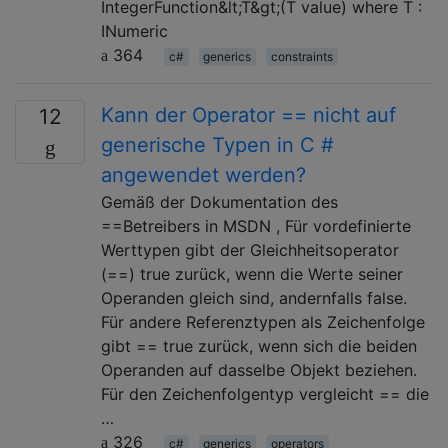
IntegerFunction&lt;T&gt;(T value) where T :
INumeric
364
c#
generics
constraints
Kann der Operator == nicht auf
12
generische Typen in C #
angewendet werden?
Gemäß der Dokumentation des
==Betreibers in MSDN , Für vordefinierte
Werttypen gibt der Gleichheitsoperator
(==) true zurück, wenn die Werte seiner
Operanden gleich sind, andernfalls false.
Für andere Referenztypen als Zeichenfolge
gibt == true zurück, wenn sich die beiden
Operanden auf dasselbe Objekt beziehen.
Für den Zeichenfolgentyp vergleicht == die
…
326
c#
generics
operators