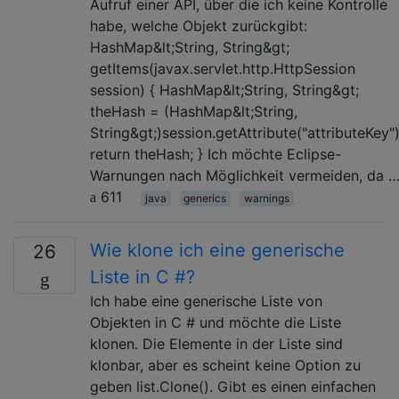
Aufruf einer API, über die ich keine Kontrolle
habe, welche Objekt zurückgibt:
HashMap&lt;String, String&gt;
getItems(javax.servlet.http.HttpSession
session) { HashMap&lt;String, String&gt;
theHash = (HashMap&lt;String,
String&gt;)session.getAttribute("attributeKey")
return theHash; } Ich möchte Eclipse-
Warnungen nach Möglichkeit vermeiden, da 
611
java
generics
warnings
Wie klone ich eine generische
26
Liste in C #?
Ich habe eine generische Liste von
Objekten in C # und möchte die Liste
klonen. Die Elemente in der Liste sind
klonbar, aber es scheint keine Option zu
geben list.Clone(). Gibt es einen einfachen