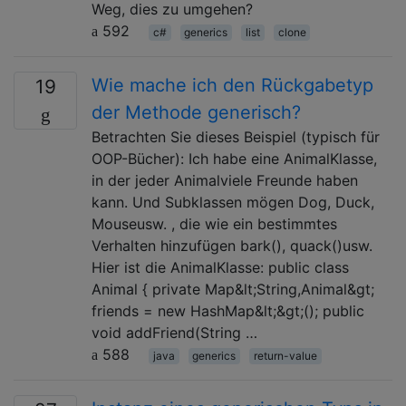
Weg, dies zu umgehen?
592
c#
generics
list
clone
Wie mache ich den Rückgabetyp
19
der Methode generisch?
Betrachten Sie dieses Beispiel (typisch für
OOP-Bücher): Ich habe eine AnimalKlasse,
in der jeder Animalviele Freunde haben
kann. Und Subklassen mögen Dog, Duck,
Mouseusw. , die wie ein bestimmtes
Verhalten hinzufügen bark(), quack()usw.
Hier ist die AnimalKlasse: public class
Animal { private Map&lt;String,Animal&gt;
friends = new HashMap&lt;&gt;(); public
void addFriend(String …
588
java
generics
return-value