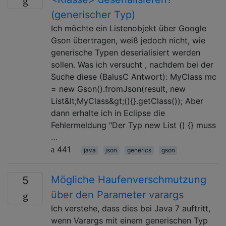
(generischer Typ)
Ich möchte ein Listenobjekt über Google
Gson übertragen, weiß jedoch nicht, wie
generische Typen deserialisiert werden
sollen. Was ich versucht , nachdem bei der
Suche diese (BalusC Antwort): MyClass mc
= new Gson().fromJson(result, new
List&lt;MyClass&gt;(){}.getClass()); Aber
dann erhalte ich in Eclipse die
Fehlermeldung "Der Typ new List () {} muss
…
441
java
json
generics
gson
Mögliche Haufenverschmutzung
5
über den Parameter varargs
Ich verstehe, dass dies bei Java 7 auftritt,
wenn Varargs mit einem generischen Typ