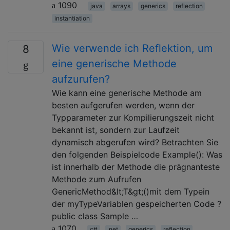
1090
java
arrays
generics
reflection
instantiation
Wie verwende ich Reflektion, um
8
eine generische Methode
aufzurufen?
Wie kann eine generische Methode am
besten aufgerufen werden, wenn der
Typparameter zur Kompilierungszeit nicht
bekannt ist, sondern zur Laufzeit
dynamisch abgerufen wird? Betrachten Sie
den folgenden Beispielcode Example(): Was
ist innerhalb der Methode die prägnanteste
Methode zum Aufrufen
GenericMethod&lt;T&gt;()mit dem Typein
der myTypeVariablen gespeicherten Code ?
public class Sample …
1070
c#
.net
generics
reflection