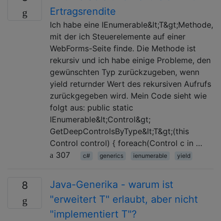
Ertragsrendite
Ich habe eine IEnumerable&lt;T&gt;Methode,
mit der ich Steuerelemente auf einer
WebForms-Seite finde. Die Methode ist
rekursiv und ich habe einige Probleme, den
gewünschten Typ zurückzugeben, wenn
yield returnder Wert des rekursiven Aufrufs
zurückgegeben wird. Mein Code sieht wie
folgt aus: public static
IEnumerable&lt;Control&gt;
GetDeepControlsByType&lt;T&gt;(this
Control control) { foreach(Control c in …
307
c#
generics
ienumerable
yield
Java-Generika - warum ist
8
"erweitert T" erlaubt, aber nicht
"implementiert T"?