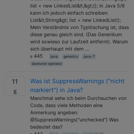
list = new LinkedList&lt;&gt;(); In Java 5/6
kann ich jedoch einfach schreiben:
List&lt;String&gt; list = new LinkedList();
Mein Verständnis von Typlöschung ist, dass
diese genau gleich sind. (Das Generikum
wird sowieso zur Laufzeit entfernt). Warum
sich überhaupt mit dem …
445
java
generics
java-7
diamond-operator
Was ist SuppressWarnings ("nicht
11
markiert") in Java?
Manchmal sehe ich beim Durchsuchen von
Code, dass viele Methoden eine
Anmerkung angeben:
@SuppressWarnings("unchecked") Was
bedeutet das?
443