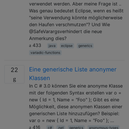
verwendet werden. Aber meine Frage ist ..
Was genau bedeutet Eclipse, wenn es heißt
"seine Verwendung könnte möglicherweise
den Haufen verschmutzen"? Und Wie
@SafeVarargsverhindert die neue
Anmerkung dies?
433
java
eclipse
generics
variadic-functions
Eine generische Liste anonymer
22
Klassen
In C # 3.0 können Sie eine anonyme Klasse
mit der folgenden Syntax erstellen var o =
new { Id = 1, Name = "Foo" }; Gibt es eine
Möglichkeit, diese anonymen Klassen einer
generischen Liste hinzuzufügen? Beispiel:
var o = new { Id = 1, Name = "Foo" }; …
416
c#
.net
generics
anonymous-types