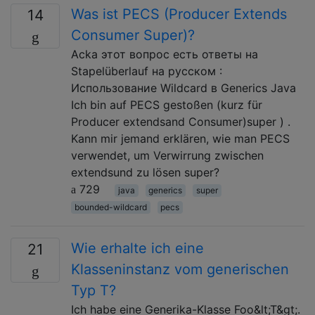
Was ist PECS (Producer Extends
14
Consumer Super)?
Ackа этот вопрос есть ответы на
Stapelüberlauf на русском :
Использование Wildcard в Generics Java
Ich bin auf PECS gestoßen (kurz für
Producer extendsand Consumer)super ) .
Kann mir jemand erklären, wie man PECS
verwendet, um Verwirrung zwischen
extendsund zu lösen super?
729
java
generics
super
bounded-wildcard
pecs
Wie erhalte ich eine
21
Klasseninstanz vom generischen
Typ T?
Ich habe eine Generika-Klasse Foo&lt;T&gt;.