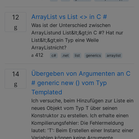
ArrayList vs List <> in C #
12
Was ist der Unterschied zwischen
ArrayListund List&lt;&gt;in C #? Hat nur
List&lt;&gt;ein Typ eine Weile
ArrayListnicht?
412
c#
.net
list
generics
arraylist
Übergeben von Argumenten an C
14
# generic new () vom Typ
Templated
Ich versuche, beim Hinzufügen zur Liste ein
neues Objekt vom Typ T über seinen
Konstruktor zu erstellen. Ich erhalte einen
Kompilierungsfehler: Die Fehlermeldung
lautet: 'T': Beim Erstellen einer Instanz einer
Variablen können keine Argumente