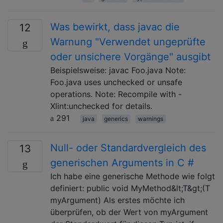
Was bewirkt, dass javac die
12
Warnung "Verwendet ungeprüfte
oder unsichere Vorgänge" ausgibt
Beispielsweise: javac Foo.java Note:
Foo.java uses unchecked or unsafe
operations. Note: Recompile with -
Xlint:unchecked for details.
291
java
generics
warnings
Null- oder Standardvergleich des
13
generischen Arguments in C #
Ich habe eine generische Methode wie folgt
definiert: public void MyMethod&lt;T&gt;(T
myArgument) Als erstes möchte ich
überprüfen, ob der Wert von myArgument