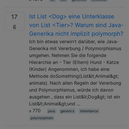
Ist List <Dog> eine Unterklasse
17
von List <Tier>? Warum sind Java-
Generika nicht implizit polymorph?
Ich bin etwas verwirrt darüber, wie Java-
Generika mit Vererbung / Polymorphismus
umgehen. Nehmen Sie die folgende
Hierarchie an - Tier (Eltern) Hund - Katze
(Kinder) Angenommen, ich habe eine
Methode doSomething(List&lt;Animal&gt;
animals). Nach allen Regeln der Vererbung
und Polymorphismus, würde ich davon
ausgehen , dass ein List&lt;Dog&gt; ist ein
List&lt;Animal&gt;und …
770
java
generics
inheritance
polymorphism