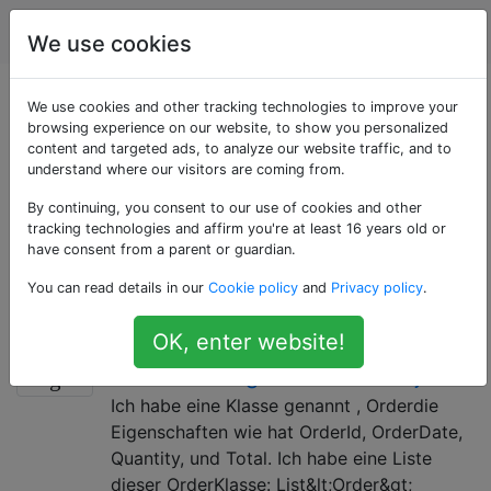
Programmierung
Tags
Account
We use cookies
Als «generics»
We use cookies and other tracking technologies to improve your
browsing experience on our website, to show you personalized
content and targeted ads, to analyze our website traffic, and to
getaggte Fragen
understand where our visitors are coming from.
By continuing, you consent to our use of cookies and other
Generika sind eine Form des parametrischen
tracking technologies and affirm you're at least 16 years old or
Polymorphismus, der in einer Reihe von Sprachen zu
have consent from a parent or guardian.
finden ist, darunter .NET-Sprachen, Java, Swift und
You can read details in our
Cookie policy
and
Privacy policy
.
Rust.
OK, enter website!
So sortieren Sie eine Liste <T>
20
nach einer Eigenschaft im Objekt
Ich habe eine Klasse genannt , Orderdie
Eigenschaften wie hat OrderId, OrderDate,
Quantity, und Total. Ich habe eine Liste
dieser OrderKlasse: List&lt;Order&gt;