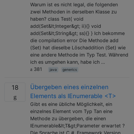
Warum ist es nicht legal, die folgenden
zwei Methoden in derselben Klasse zu
haben? class Test{ void
add(Set&lt;Integer&gt; ii){} void
add(Set&lt;String&gt; ss){} } Ich bekomme
die compilation error Die Methode add
(Set) hat dieselbe Löschaddition (Set) wie
eine andere Methode im Typ Test. Während
ich es umgehen kann, habe ich …
381
java
generics
Übergeben eines einzelnen
18
Elements als IEnumerable <T>
Gibt es eine übliche Möglichkeit, ein
einzelnes Element vom Typ Tan eine
Methode zu übergeben, die einen
IEnumerable&lt;T&gt;Parameter erwartet ?
Die Sprache ist C #, Framework Version