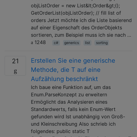
objListOrder = new List&lt;Order&gt;();
GetOrderList(objListOrder); // fill list of
orders Jetzt möchte ich die Liste basierend
auf einer Eigenschaft des OrderObjekts
sortieren, zum Beispiel muss ich sie nach …
1248
c#
generics
list
sorting
Erstellen Sie eine generische
21
Methode, die T auf eine
Aufzählung beschränkt
Ich baue eine Funktion auf, um das
Enum.ParseKonzept zu erweitern
Ermöglicht das Analysieren eines
Standardwerts, falls kein Enum-Wert
gefunden wird Ist unabhängig von Groß-
und Kleinschreibung Also schrieb ich
folgendes: public static T