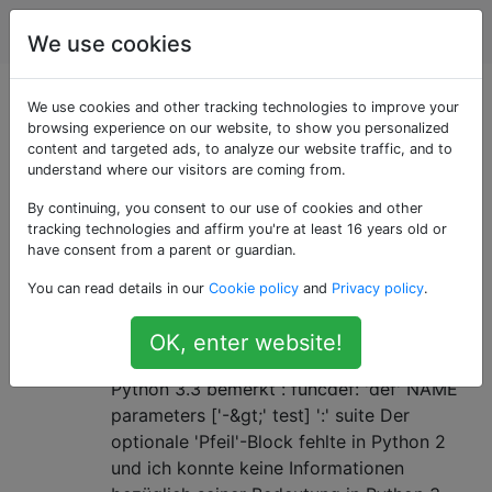
Programmierung
Tags
Account
We use cookies
Als «function-
We use cookies and other tracking technologies to improve your
browsing experience on our website, to show you personalized
content and targeted ads, to analyze our website traffic, and to
definition» getaggte
understand where our visitors are coming from.
Fragen
By continuing, you consent to our use of cookies and other
tracking technologies and affirm you're at least 16 years old or
have consent from a parent or guardian.
Was bedeutet -> in Python-
7
You can read details in our
Cookie policy
and
Privacy policy
.
Funktionsdefinitionen?
Ich habe kürzlich etwas Interessantes beim
OK, enter website!
Betrachten der Grammatikspezifikation von
Python 3.3 bemerkt : funcdef: 'def' NAME
parameters ['-&gt;' test] ':' suite Der
optionale 'Pfeil'-Block fehlte in Python 2
und ich konnte keine Informationen