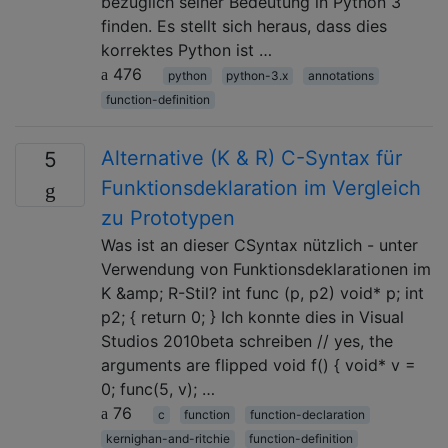
bezüglich seiner Bedeutung in Python 3
finden. Es stellt sich heraus, dass dies
korrektes Python ist …
476
python
python-3.x
annotations
function-definition
Alternative (K & R) C-Syntax für
5
Funktionsdeklaration im Vergleich
zu Prototypen
Was ist an dieser CSyntax nützlich - unter
Verwendung von Funktionsdeklarationen im
K &amp; R-Stil? int func (p, p2) void* p; int
p2; { return 0; } Ich konnte dies in Visual
Studios 2010beta schreiben // yes, the
arguments are flipped void f() { void* v =
0; func(5, v); …
76
c
function
function-declaration
kernighan-and-ritchie
function-definition