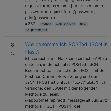
request.form['username'] print(username)
password = request.form['password']
print(password)
367
python
web-services
flask
url-parameters
Wie bekomme ich POSTed JSON in
8
Flask?
Ich versuche, mit Flask eine einfache API zu
erstellen, in der ich jetzt POSTed JSON
lesen möchte. Ich mache den POST mit der
Postman Chrome-Erweiterung und der
JSON I POST ist einfach {"text":"lalala"}. Ich
versuche, den JSON mit der folgenden
Methode zu lesen:
@app.route('/api/add_message/&lt;uuid&gt;',
methods=['GET', 'POST']) def