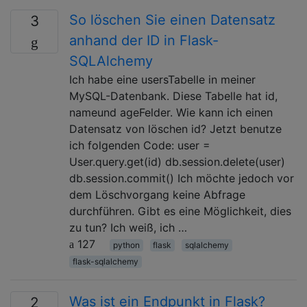
So löschen Sie einen Datensatz
3
anhand der ID in Flask-
SQLAlchemy
Ich habe eine usersTabelle in meiner
MySQL-Datenbank. Diese Tabelle hat id,
nameund ageFelder. Wie kann ich einen
Datensatz von löschen id? Jetzt benutze
ich folgenden Code: user =
User.query.get(id) db.session.delete(user)
db.session.commit() Ich möchte jedoch vor
dem Löschvorgang keine Abfrage
durchführen. Gibt es eine Möglichkeit, dies
zu tun? Ich weiß, ich …
127
python
flask
sqlalchemy
flask-sqlalchemy
Was ist ein Endpunkt in Flask?
2