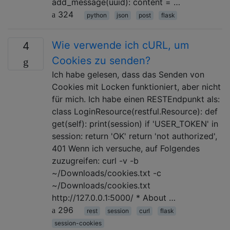
add_message(uuid): content = …
324
python
json
post
flask
Wie verwende ich cURL, um
4
Cookies zu senden?
Ich habe gelesen, dass das Senden von
Cookies mit Locken funktioniert, aber nicht
für mich. Ich habe einen RESTEndpunkt als:
class LoginResource(restful.Resource): def
get(self): print(session) if 'USER_TOKEN' in
session: return 'OK' return 'not authorized',
401 Wenn ich versuche, auf Folgendes
zuzugreifen: curl -v -b
~/Downloads/cookies.txt -c
~/Downloads/cookies.txt
http://127.0.0.1:5000/ * About …
296
rest
session
curl
flask
session-cookies