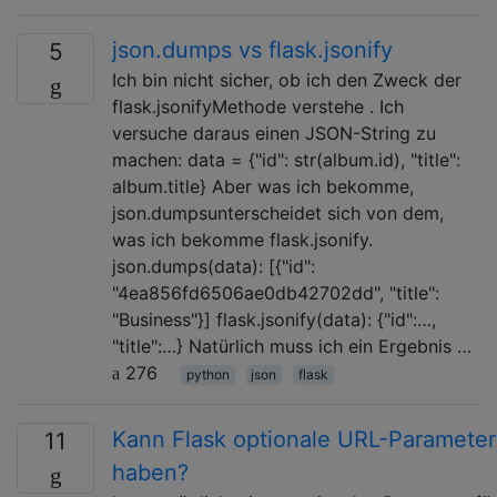
json.dumps vs flask.jsonify
5
Ich bin nicht sicher, ob ich den Zweck der
flask.jsonifyMethode verstehe . Ich
versuche daraus einen JSON-String zu
machen: data = {"id": str(album.id), "title":
album.title} Aber was ich bekomme,
json.dumpsunterscheidet sich von dem,
was ich bekomme flask.jsonify.
json.dumps(data): [{"id":
"4ea856fd6506ae0db42702dd", "title":
"Business"}] flask.jsonify(data): {"id":…,
"title":…} Natürlich muss ich ein Ergebnis …
276
python
json
flask
Kann Flask optionale URL-Parameter
11
haben?