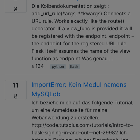
Die Kolbendokumentation zeigt :
add_url_rule(*args, **kwargs) Connects a
URL rule. Works exactly like the route()
decorator. If a view_func is provided it will
be registered with the endpoint. endpoint –
the endpoint for the registered URL rule.
Flask itself assumes the name of the view
function as endpoint Was genau …
124
python
flask
ImportError: Kein Modul namens
11
MySQLdb
Ich beziehe mich auf das folgende Tutorial,
um eine Anmeldeseite für meine
Webanwendung zu erstellen.
http://code.tutsplus.com/tutorials/intro-to-
flask-signing-in-and-out--net-29982 Ich
habe ein Problem mit der Datenbank. Ich