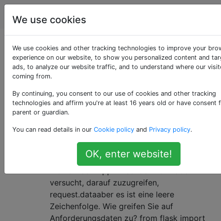
Programmierung
Tags
Account
We use cookies
Als «flask» getaggte
We use cookies and other tracking technologies to improve your bro
experience on our website, to show you personalized content and ta
ads, to analyze our website traffic, and to understand where our visit
Fragen
coming from.
By continuing, you consent to our use of cookies and other tracking
Flask ist ein leichtes Framework für die Entwicklung
technologies and affirm you're at least 16 years old or have consent 
von Webanwendungen mit Python.
parent or guardian.
Rufen Sie die in einer Flask-
16
You can read details in our
Cookie policy
and
Privacy policy
.
Anfrage empfangenen Daten ab
OK, enter website!
Ich möchte in der Lage sein, die Daten an
meine Flask-App zu senden. Ich habe
versucht, darauf zuzugreifen,
request.dataaber es ist eine leere
Zeichenfolge. Wie greifen Sie auf
Anforderungsdaten zu? from flask import