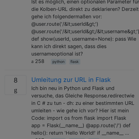
Ist es möglich, einen optionalen Parameter fü
die Kolben-URL direkt zu deklarieren? Derzeit
gehe ich folgendermaßen vor:
@user.route('/&lt;userId&gt;')
@user.route('/&lt;userId&gt;/&lt;username&gt;'
def show(userId, username=None): pass Wie
kann ich direkt sagen, dass dies
usernameoptional ist?
258
python
flask
Umleitung zur URL in Flask
8
Ich bin neu in Python und Flask und
versuche, das Gleiche Response.redirectwie
in C # zu tun - dh: zu einer bestimmten URL
umleiten - wie gehe ich vor? Hier ist mein
Code: import os from flask import Flask
app = Flask(__name__) @app.route('/') def
hello(): return 'Hello World!' if __name__ …