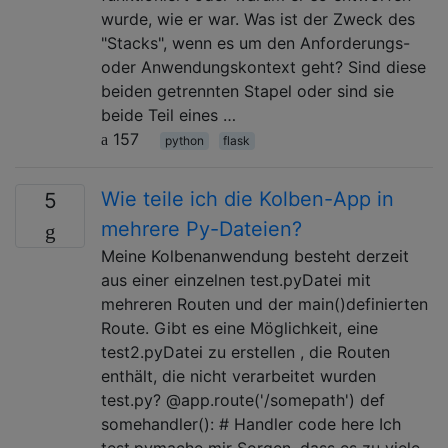
wurde, wie er war. Was ist der Zweck des
"Stacks", wenn es um den Anforderungs-
oder Anwendungskontext geht? Sind diese
beiden getrennten Stapel oder sind sie
beide Teil eines …
157
python
flask
Wie teile ich die Kolben-App in
5
mehrere Py-Dateien?
Meine Kolbenanwendung besteht derzeit
aus einer einzelnen test.pyDatei mit
mehreren Routen und der main()definierten
Route. Gibt es eine Möglichkeit, eine
test2.pyDatei zu erstellen , die Routen
enthält, die nicht verarbeitet wurden
test.py? @app.route('/somepath') def
somehandler(): # Handler code here Ich
test.pymache mir Sorgen, dass es zu viele