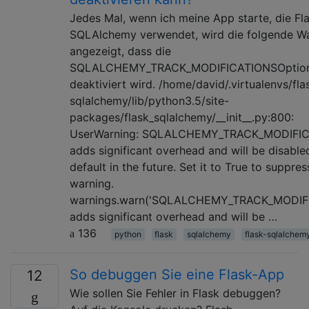
Jedes Mal, wenn ich meine App starte, die Fl
SQLAlchemy verwendet, wird die folgende W
angezeigt, dass die
SQLALCHEMY_TRACK_MODIFICATIONSOptio
deaktiviert wird. /home/david/.virtualenvs/fla
sqlalchemy/lib/python3.5/site-
packages/flask_sqlalchemy/__init__.py:800:
UserWarning: SQLALCHEMY_TRACK_MODIFI
adds significant overhead and will be disable
default in the future. Set it to True to suppres
warning.
warnings.warn('SQLALCHEMY_TRACK_MODIF
adds significant overhead and will be …
136
python
flask
sqlalchemy
flask-sqlalchem
So debuggen Sie eine Flask-App
12
Wie sollen Sie Fehler in Flask debuggen?