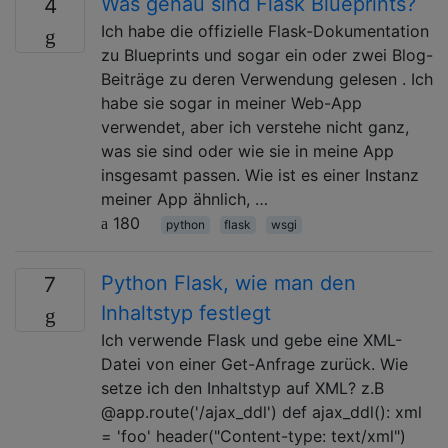
Was genau sind Flask Blueprints?
4
Ich habe die offizielle Flask-Dokumentation
zu Blueprints und sogar ein oder zwei Blog-
Beiträge zu deren Verwendung gelesen . Ich
habe sie sogar in meiner Web-App
verwendet, aber ich verstehe nicht ganz,
was sie sind oder wie sie in meine App
insgesamt passen. Wie ist es einer Instanz
meiner App ähnlich, …
180
python
flask
wsgi
Python Flask, wie man den
7
Inhaltstyp festlegt
Ich verwende Flask und gebe eine XML-
Datei von einer Get-Anfrage zurück. Wie
setze ich den Inhaltstyp auf XML? z.B
@app.route('/ajax_ddl') def ajax_ddl(): xml
= 'foo' header("Content-type: text/xml")