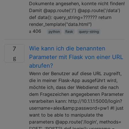
Dokumente angesehen, konnte nicht finden!
Damit @app.route('/') @app.route('/data')
def data(): query_string=?????? return
render_template("data.html")
406
python
flask
query-string
Wie kann ich die benannten
7
Parameter mit Flask von einer URL
abrufen?
Wenn der Benutzer auf diese URL zugreift,
die in meiner Flask-App ausgeführt wird,
möchte ich, dass der Webdienst die nach
dem Fragezeichen angegebenen Parameter
verarbeiten kann: http://10.1.1.1:5000/login?
username=alex&amp;password=pw1 #I just
want to be able to manipulate the
parameters @app.route('/login', methods=
['GET', 'POST']) def login(): username =