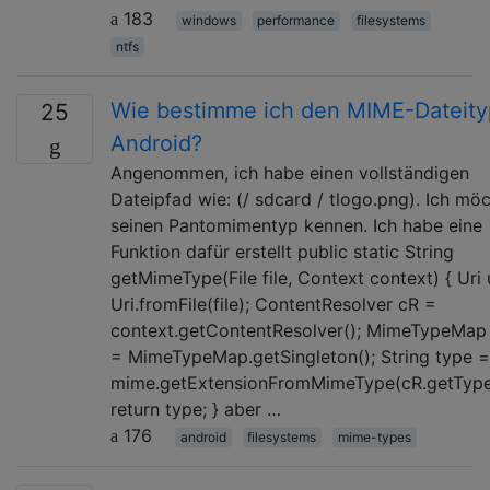
183
windows
performance
filesystems
ntfs
Wie bestimme ich den MIME-Dateity
25
Android?
Angenommen, ich habe einen vollständigen
Dateipfad wie: (/ sdcard / tlogo.png). Ich mö
seinen Pantomimentyp kennen. Ich habe eine
Funktion dafür erstellt public static String
getMimeType(File file, Context context) { Uri 
Uri.fromFile(file); ContentResolver cR =
context.getContentResolver(); MimeTypeMa
= MimeTypeMap.getSingleton(); String type =
mime.getExtensionFromMimeType(cR.getType(
return type; } aber …
176
android
filesystems
mime-types