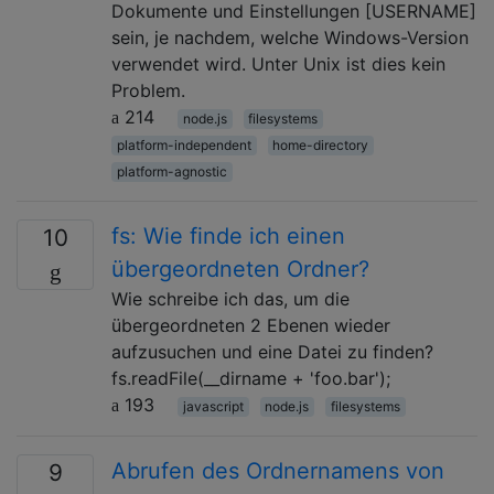
Dokumente und Einstellungen [USERNAME]
sein, je nachdem, welche Windows-Version
verwendet wird. Unter Unix ist dies kein
Problem.
214
node.js
filesystems
platform-independent
home-directory
platform-agnostic
fs: Wie finde ich einen
10
übergeordneten Ordner?
Wie schreibe ich das, um die
übergeordneten 2 Ebenen wieder
aufzusuchen und eine Datei zu finden?
fs.readFile(__dirname + 'foo.bar');
193
javascript
node.js
filesystems
Abrufen des Ordnernamens von
9