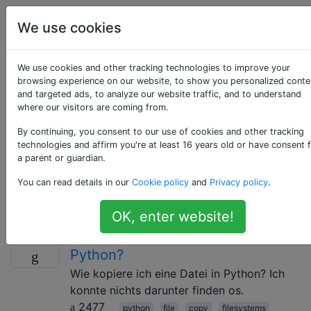
Programmierung
Tags
Account
We use cookies
Als «filesystems»
We use cookies and other tracking technologies to improve your
browsing experience on our website, to show you personalized conte
and targeted ads, to analyze our website traffic, and to understand
getaggte Fragen
where our visitors are coming from.
By continuing, you consent to our use of cookies and other tracking
Ein Dateisystem ist eine Möglichkeit, Daten auf einem
technologies and affirm you're at least 16 years old or have consent 
Computersystem zu organisieren. In der Regel besteht
a parent or guardian.
ein Dateisystem aus Dateien, Ordnern (normalerweise
You can read details in our
Cookie policy
and
Privacy policy
.
eine spezielle Art von Datei) und einer API, die für die
Interaktion mit Dateien verwendet werden kann.
OK, enter website!
Wie kopiere ich eine Datei in
16
Python?
Wie kopiere ich eine Datei in Python? Ich
konnte nichts darunter finden os.
2477
python
file
copy
filesystems