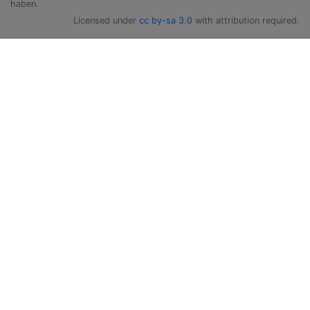
haben.
Licensed under
cc by-sa 3.0
with attribution required.