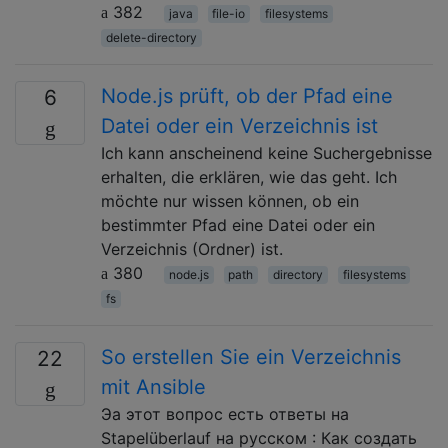
382
java
file-io
filesystems
delete-directory
Node.js prüft, ob der Pfad eine
6
Datei oder ein Verzeichnis ist
Ich kann anscheinend keine Suchergebnisse
erhalten, die erklären, wie das geht. Ich
möchte nur wissen können, ob ein
bestimmter Pfad eine Datei oder ein
Verzeichnis (Ordner) ist.
380
node.js
path
directory
filesystems
fs
So erstellen Sie ein Verzeichnis
22
mit Ansible
Эа этот вопрос есть ответы на
Stapelüberlauf на русском : Как создать