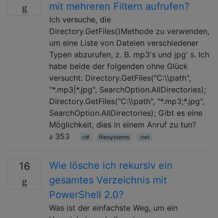
mit mehreren Filtern aufrufen?
Ich versuche, die
Directory.GetFiles()Methode zu verwenden,
um eine Liste von Dateien verschiedener
Typen abzurufen, z. B. mp3's und jpg' s. Ich
habe beide der folgenden ohne Glück
versucht: Directory.GetFiles("C:\\path",
"*.mp3|*.jpg", SearchOption.AllDirectories);
Directory.GetFiles("C:\\path", "*.mp3;*.jpg",
SearchOption.AllDirectories); Gibt es eine
Möglichkeit, dies in einem Anruf zu tun?
353
c#
filesystems
.net
Wie lösche ich rekursiv ein
16
gesamtes Verzeichnis mit
PowerShell 2.0?
Was ist der einfachste Weg, um ein