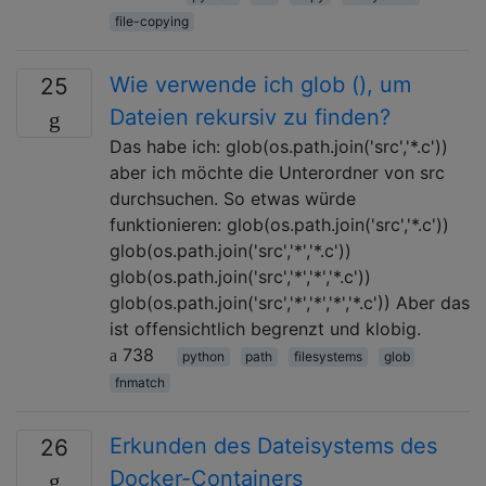
file-copying
Wie verwende ich glob (), um
25
Dateien rekursiv zu finden?
Das habe ich: glob(os.path.join('src','*.c'))
aber ich möchte die Unterordner von src
durchsuchen. So etwas würde
funktionieren: glob(os.path.join('src','*.c'))
glob(os.path.join('src','*','*.c'))
glob(os.path.join('src','*','*','*.c'))
glob(os.path.join('src','*','*','*','*.c')) Aber das
ist offensichtlich begrenzt und klobig.
738
python
path
filesystems
glob
fnmatch
Erkunden des Dateisystems des
26
Docker-Containers