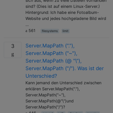
sich aus, wenn zu viele Dateien vorhanden
sind? (Dies ist auf einem Linux-Server.)
Hintergrund: Ich habe eine Fotoalbum-
Website und jedes hochgeladene Bild wird
…
561
filesystems
limit
Server.MapPath ("."),
3
Server.MapPath ("~"),
Server.MapPath (@ "\"),
Server.MapPath ("/"). Was ist der
Unterschied?
Kann jemand den Unterschied zwischen
erklären Server.MapPath("."),
Server.MapPath("~"),
Server.MapPath(@"\")und
Server.MapPath("/")?
446