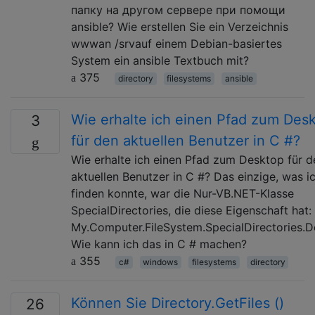
папку на другом сервере при помощи
ansible? Wie erstellen Sie ein Verzeichnis
wwwan /srvauf einem Debian-basiertes
System ein ansible Textbuch mit?
375
directory
filesystems
ansible
Wie erhalte ich einen Pfad zum Des
3
für den aktuellen Benutzer in C #?
Wie erhalte ich einen Pfad zum Desktop für d
aktuellen Benutzer in C #? Das einzige, was i
finden konnte, war die Nur-VB.NET-Klasse
SpecialDirectories, die diese Eigenschaft hat:
My.Computer.FileSystem.SpecialDirectories.
Wie kann ich das in C # machen?
355
c#
windows
filesystems
directory
Können Sie Directory.GetFiles ()
26