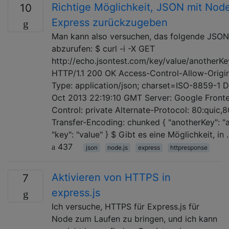
Richtige Möglichkeit, JSON mit Nod
10
Express zurückzugeben
Man kann also versuchen, das folgende JSON
abzurufen: $ curl -i -X GET
http://echo.jsontest.com/key/value/anotherK
HTTP/1.1 200 OK Access-Control-Allow-Origin
Type: application/json; charset=ISO-8859-1 
Oct 2013 22:19:10 GMT Server: Google Front
Control: private Alternate-Protocol: 80:quic,8
Transfer-Encoding: chunked { "anotherKey": "
"key": "value" } $ Gibt es eine Möglichkeit, in
437
json
node.js
express
httpresponse
Aktivieren von HTTPS in
7
express.js
Ich versuche, HTTPS für Express.js für
Node zum Laufen zu bringen, und ich kann