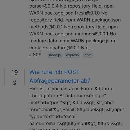
parser@0.0.4 No repository field. npm
WARN package.json fresh@0.1.0 No
repository field. npm WARN package.json
methods@0.0.1 No repository field. npm
WARN package.json methods@0.0.1 No
readme data. npm WARN package.json
cookie-signature@1.0.1 No …
809
node.js
express
npm
Wie rufe ich POST-
19
Abfrageparameter ab?
Hier ist meine einfache Form: &lt;form
id="loginformA" action="userlogin"
method="post"&gt; &lt;div&gt; &lt;label
for="email"&gt;Email: &lt;/label&gt; &lt;input
type="text" id="email"
name="email"&gt;&lt;/input&gt; &lt;/div&gt;