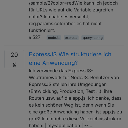
/sample/2?color=redWie kann ich jedoch
für URLs wie auf die Variable zugreifen
color? Ich habe es versucht,
req.params.coloraber es hat nicht
funktioniert.
527
node.js
express
query-string
ExpressJS Wie strukturiere ich
20
eine Anwendung?
Ich verwende das ExpressJS-
Webframework für NodeJS. Benutzer von
ExpressJS stellen ihre Umgebungen
(Entwicklung, Produktion, Test ...), ihre
Routen usw. auf die app.js. Ich denke, dass
es kein schöner Weg ist, denn wenn Sie
eine große Anwendung haben, ist app.js zu
groß! Ich möchte diese Verzeichnisstruktur
haben: | my-application | -- …