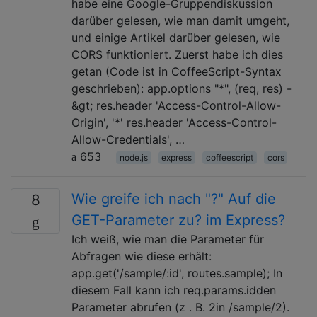
habe eine Google-Gruppendiskussion
darüber gelesen, wie man damit umgeht,
und einige Artikel darüber gelesen, wie
CORS funktioniert. Zuerst habe ich dies
getan (Code ist in CoffeeScript-Syntax
geschrieben): app.options "*", (req, res) -
&gt; res.header 'Access-Control-Allow-
Origin', '*' res.header 'Access-Control-
Allow-Credentials', …
653
node.js
express
coffeescript
cors
Wie greife ich nach "?" Auf die
8
GET-Parameter zu? im Express?
Ich weiß, wie man die Parameter für
Abfragen wie diese erhält:
app.get('/sample/:id', routes.sample); In
diesem Fall kann ich req.params.idden
Parameter abrufen (z . B. 2in /sample/2).