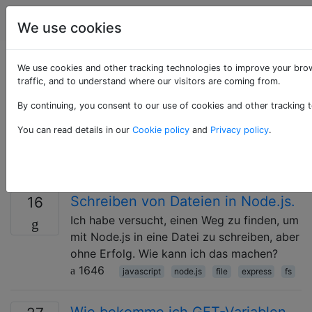
Programmierung
Tags
Account
We use cookies
Als «express»
We use cookies and other tracking technologies to improve your brow
traffic, and to understand where our visitors are coming from.
getaggte Fragen
By continuing, you consent to our use of cookies and other tracking t
You can read details in our
Cookie policy
and
Privacy policy
.
Express ist ein flexibles Node.js-
Webanwendungsframework, das eine Reihe robuster
Funktionen zum Erstellen von Webanwendungen bietet.
Schreiben von Dateien in Node.js.
16
Ich habe versucht, einen Weg zu finden, um
mit Node.js in eine Datei zu schreiben, aber
ohne Erfolg. Wie kann ich das machen?
1646
javascript
node.js
file
express
fs
Wie bekomme ich GET-Variablen