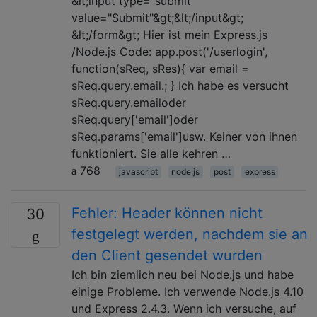
&lt;input type="submit"
value="Submit"&gt;&lt;/input&gt;
&lt;/form&gt; Hier ist mein Express.js
/Node.js Code: app.post('/userlogin',
function(sReq, sRes){ var email =
sReq.query.email.; } Ich habe es versucht
sReq.query.emailoder
sReq.query['email']oder
sReq.params['email']usw. Keiner von ihnen
funktioniert. Sie alle kehren …
768
javascript
node.js
post
express
Fehler: Header können nicht
30
festgelegt werden, nachdem sie an
den Client gesendet wurden
Ich bin ziemlich neu bei Node.js und habe
einige Probleme. Ich verwende Node.js 4.10
und Express 2.4.3. Wenn ich versuche, auf