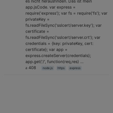
es nicht herausfinden. Das ist mein
app.jsCode. var express =
require('express'); var fs = require('fs'); var
privateKey =
fs.readFileSync('sslcert/server.key'); var
certificate =
fs.readFileSync('sslcert/server.crt'); var
credentials = {key: privateKey, cert:
certificate}; var app =
express.createServer(credentials);
app.get('/', function(req,res) …
408
node.js
https
express