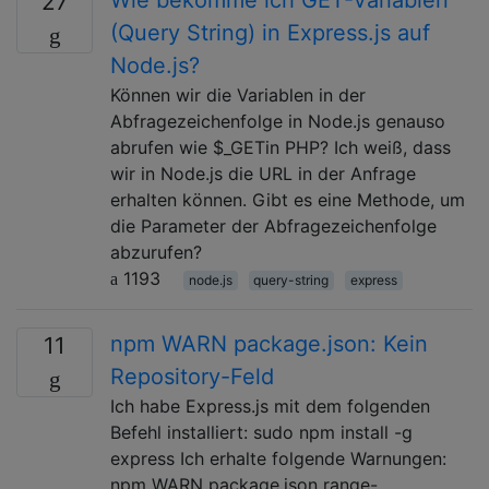
27
(Query String) in Express.js auf
Node.js?
Können wir die Variablen in der
Abfragezeichenfolge in Node.js genauso
abrufen wie $_GETin PHP? Ich weiß, dass
wir in Node.js die URL in der Anfrage
erhalten können. Gibt es eine Methode, um
die Parameter der Abfragezeichenfolge
abzurufen?
1193
node.js
query-string
express
npm WARN package.json: Kein
11
Repository-Feld
Ich habe Express.js mit dem folgenden
Befehl installiert: sudo npm install -g
express Ich erhalte folgende Warnungen:
npm WARN package.json range-