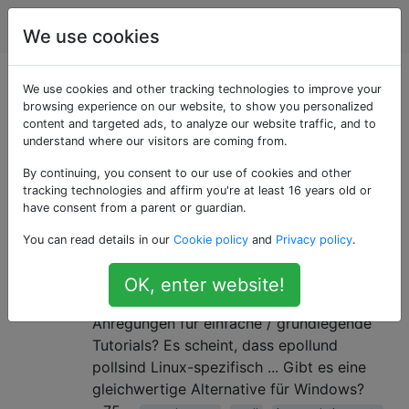
Programmierung
Tags
Account
We use cookies
Als «epoll» getaggte
We use cookies and other tracking technologies to improve your
browsing experience on our website, to show you personalized
content and targeted ads, to analyze our website traffic, and to
Fragen
understand where our visitors are coming from.
By continuing, you consent to our use of cookies and other
Was ist der Unterschied zwischen
1
tracking technologies and affirm you're at least 16 years old or
Epoll, Poll, Threadpool?
have consent from a parent or guardian.
Könnte jemand erklären , was der
You can read details in our
Cookie policy
and
Privacy policy
.
Unterschied zwischen ist epoll, pollund
Threadpool ? Was sind die Vor- und
OK, enter website!
Nachteile? Anregungen für Frameworks?
Anregungen für einfache / grundlegende
Tutorials? Es scheint, dass epollund
pollsind Linux-spezifisch ... Gibt es eine
gleichwertige Alternative für Windows?