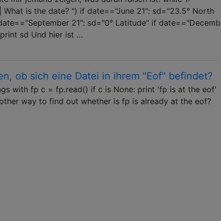
 What is the date? ") if date=="June 21": sd="23.5° North
 date=="September 21": sd="0° Latitude" if date=="Decembe
print sd Und hier ist …
, ob sich eine Datei in ihrem "Eof" befindet?
 with fp c = fp.read() if c is None: print 'fp is at the eof'
her way to find out whether is fp is already at the eof?