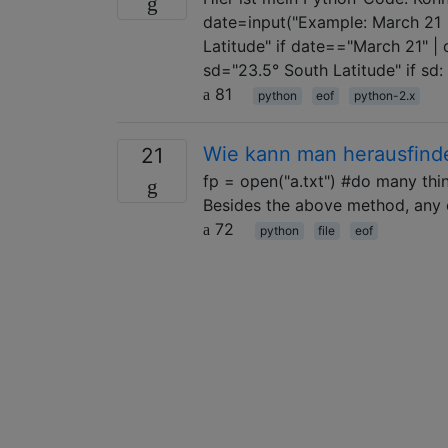
date=input("Example: March 21 |
Latitude" if date=="March 21" |
sd="23.5° South Latitude" if sd: 
81
python
eof
python-2.x
Wie kann man herausfinden
21
fp = open("a.txt") #do many things
Besides the above method, any ot
72
python
file
eof