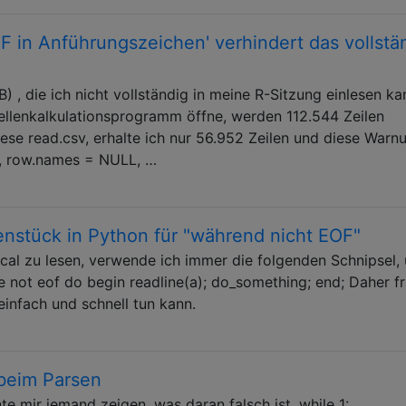
F in Anführungszeichen' verhindert das vollstä
) , die ich nicht vollständig in meine R-Sitzung einlesen ka
ellenkalkulationsprogramm öffne, werden 112.544 Zeilen
lese read.csv, erhalte ich nur 56.952 Zeilen und diese Warn
V", row.names = NULL, …
enstück in Python für "während nicht EOF"
cal zu lesen, verwende ich immer die folgenden Schnipsel,
le not eof do begin readline(a); do_something; end; Daher f
 einfach und schnell tun kann.
beim Parsen
e mir jemand zeigen, was daran falsch ist. while 1: