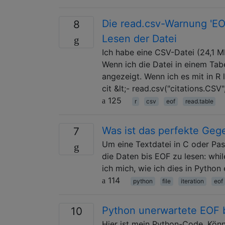
Die read.csv-Warnung 'EO
8
Lesen der Datei
Ich habe eine CSV-Datei (24,1 MB
Wenn ich die Datei in einem Tab
angezeigt. Wenn ich es mit in R 
cit &lt;- read.csv("citations.CS
125
r
csv
eof
read.table
Was ist das perfekte Geg
7
Um eine Textdatei in C oder Pas
die Daten bis EOF zu lesen: whi
ich mich, wie ich dies in Python
114
python
file
iteration
eof
Python unerwartete EOF 
10
Hier ist mein Python-Code. Könnt