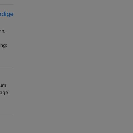
ndige
nn.
ung:
 um
rage