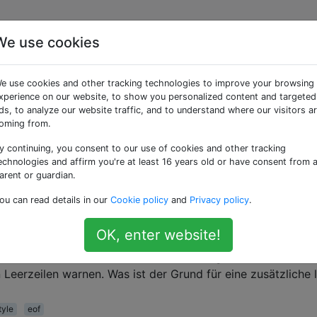
We use cookies
te Fragen
e use cookies and other tracking technologies to improve your browsing
xperience on our website, to show you personalized content and targeted
Datei))" immer falsch?
ds, to analyze our website traffic, and to understand where our visitors a
oming from.
en Posts Leute gesehen, die versucht haben, solche Dateien z
nclude &lt;stdlib.h&gt; int main(int argc, char **argv) { char
y continuing, you consent to our use of cookies and other tracking
? fopen(path=argv[1], "r") : stdin; if( fp == NULL ) { perror(
echnologies and affirm you're at least 16 years old or have consent from 
arent or guardian.
feof
ou can read details in our
Cookie policy
and
Privacy policy
.
OK, enter website!
 Ende einer Quelldatei eine leere Zeile zu set
en dies, und ich erinnere mich, dass einige Unix-
 Leerzeilen warnen. Was ist der Grund für eine zusätzliche 
tyle
eof