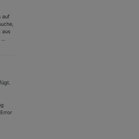
 auf
suche,
t aus
n …
fügt.
ng
dError