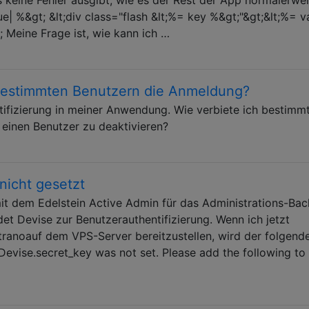
lue| %&gt; &lt;div class="flash &lt;%= key %&gt;"&gt;&lt;%= v
; Meine Frage ist, wie kann ich …
 bestimmten Benutzern die Anmeldung?
tifizierung in meiner Anwendung. Wie verbiete ich bestimm
einen Benutzer zu deaktivieren?
nicht gesetzt
mit dem Edelstein Active Admin für das Administrations-Ba
t Devise zur Benutzerauthentifizierung. Wenn ich jetzt
stranoauf dem VPS-Server bereitzustellen, wird der folgend
Devise.secret_key was not set. Please add the following to