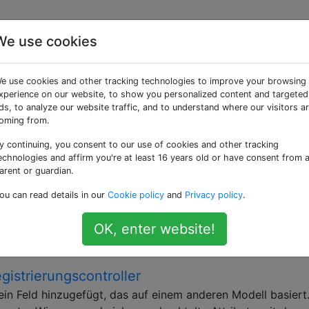
We use cookies
aggte Fragen
e use cookies and other tracking technologies to improve your browsing
xperience on our website, to show you personalized content and targeted
Ruby-on-Rails. Es ersetzt frühere Lösungen wie Restful Authe
ds, to analyze our website traffic, and to understand where our visitors a
oming from.
n Schienen 3 / users / sign_out überein. 3
y continuing, you consent to our use of cookies and other tracking
nstalliert und Folgendes in meine application.html.erbDatei
echnologies and affirm you're at least 16 years old or have consent from 
"&gt; &lt;% if user_signed_in? %&gt; Signed in as &lt;%=
arent or guardian.
annot be cheese? &lt;%= link_to 'Sign out',
ou can read details in our
Cookie policy
and
Privacy policy
.
&lt;% else %&gt; &lt;%= link_to 'Register',
 or &lt;%= link_to 'Sign in', new_user_session_path %&gt; 
OK, enter website!
3
devise
routes
istrierungscontroller
n Feld hinzugefügt, das auf einem anderen Modell basiert