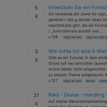
Entwickeln Sie ein Formul
5
Ich verwende ein Juwel für sign
generiert rails g devise views I
new.html.erb gibt, die ein Formul
/ _form.html.erb erstellt und …
128
ruby-on-rails
ruby-on-rails-
Wie richte ich eine E-Mai
3
Gibt es ein Tutorial, in dem erk
Grund auf neu einrichten (sowoh
Action Mailer nicht eingerichte
zu diesem Thema aufgetaucht. 
127
ruby-on-rails
devise
actio
Rails - Devise - Handling
21
Auf meiner Benutzerbearbeitungs
%&gt; Das Problem ist, dass die