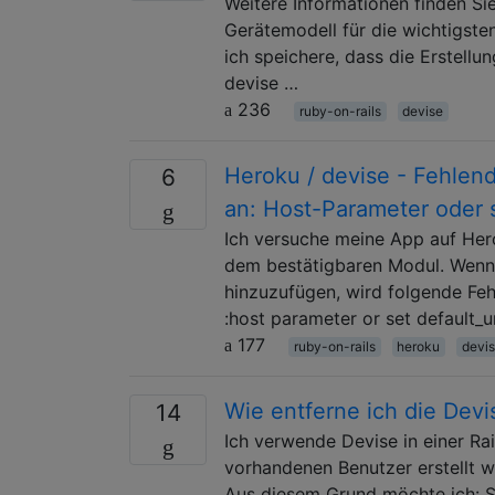
Weitere Informationen finden Si
Gerätemodell für die wichtigsten 
ich speichere, dass die Erstellu
devise …
236
ruby-on-rails
devise
Heroku / devise - Fehlen
6
an: Host-Parameter oder s
Ich versuche meine App auf Hero
dem bestätigbaren Modul. Wenn 
hinzuzufügen, wird folgende Feh
:host parameter or set default_u
177
ruby-on-rails
heroku
devi
Wie entferne ich die Dev
14
Ich verwende Devise in einer Ra
vorhandenen Benutzer erstellt w
Aus diesem Grund möchte ich: So