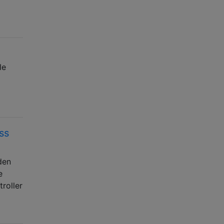
le
ss
den
e
roller