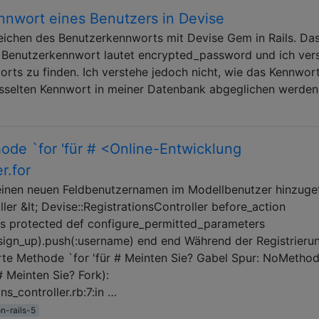
nnwort eines Benutzers in Devise
eichen des Benutzerkennworts mit Devise Gem in Rails. Das
 Benutzerkennwort lautet encrypted_password und ich ver
ts zu finden. Ich verstehe jedoch nicht, wie das Kennwor
sselten Kennwort in meiner Datenbank abgeglichen werde
hode `for 'für # <Online-Entwicklung
r.for
e einen neuen Feldbenutzernamen im Modellbenutzer hinzuge
ller &lt; Devise::RegistrationsController before_action
s protected def configure_permitted_parameters
:sign_up).push(:username) end end Während der Registrieru
erte Methode `for 'für # Meinten Sie? Gabel Spur: NoMetho
# Meinten Sie? Fork):
ns_controller.rb:7:in …
n-rails-5