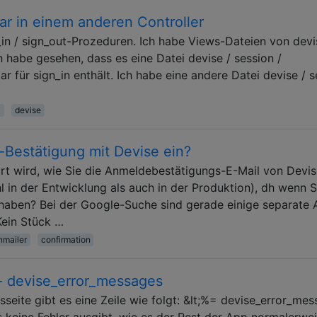
ar in einem anderen Controller
_in / sign_out-Prozeduren. Ich habe Views-Dateien von devi
ch habe gesehen, dass es eine Datei devise / session /
ar für sign_in enthält. Ich habe eine andere Datei devise / 
3
devise
l-Bestätigung mit Devise ein?
lärt wird, wie Sie die Anmeldebestätigungs-E-Mail von Devi
l in der Entwicklung als auch in der Produktion), dh wenn S
t haben? Bei der Google-Suche sind gerade einige separate A
Kein Stück …
nmailer
confirmation
 - devise_error_messages
seite gibt es eine Zeile wie folgt: &lt;%= devise_error_mes
s keine Fehler ausgibt, wie es der Rest der App normalerwe