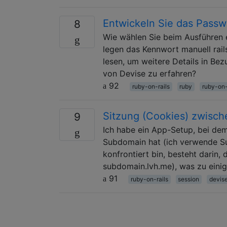
Entwickeln Sie das Passw
8
Wie wählen Sie beim Ausführen 
legen das Kennwort manuell rail
lesen, um weitere Details in B
von Devise zu erfahren?
92
ruby-on-rails
ruby
ruby-on-
Sitzung (Cookies) zwische
9
Ich habe ein App-Setup, bei dem
Subdomain hat (ich verwende Su
konfrontiert bin, besteht darin, 
subdomain.lvh.me), was zu ein
91
ruby-on-rails
session
devis