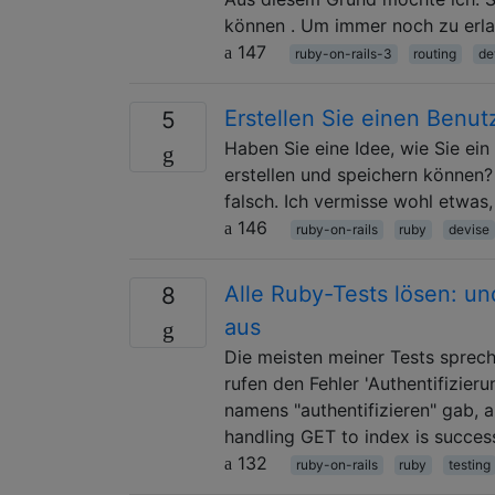
können . Um immer noch zu erla
147
ruby-on-rails-3
routing
de
Erstellen Sie einen Benu
5
Haben Sie eine Idee, wie Sie ei
erstellen und speichern können?
falsch. Ich vermisse wohl etwas
146
ruby-on-rails
ruby
devise
Alle Ruby-Tests lösen: und
8
aus
Die meisten meiner Tests sprec
rufen den Fehler 'Authentifizie
namens "authentifizieren" gab, 
handling GET to index is succes
132
ruby-on-rails
ruby
testing