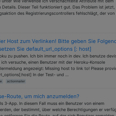
e unter Wie verwende ich verschachtelte Attribute mit dem
Details. Dieser Teil funktioniert gut. Das Problem ist jetzt
ngsaktion des Registrierungscontrollers fehlschlägt, der von
der Host zum Verlinken! Bitte geben Sie Folgen
etzen Sie default_url_options [: host]
ku zu pushen. Ich bin immer noch in dev. Ich benutze devi
ich versuche, einen Benutzer mit der Heroku-Konsole
lermeldung angezeigt: Missing host to link to! Please provi
rl_options[:host] In der Test- und …
se
actionmailer
ise-Route, um mich anzumelden?
ils 3-App. In diesem Fall muss ein Benutzer von einem
erden, der bestimmt, über welche Berechtigungen er verfüg
 entfernen Sie die Route, auf der sich Benutzer anmelden