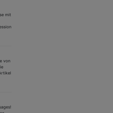
se mit
session
se von
ie
rtikel
sages!
ise