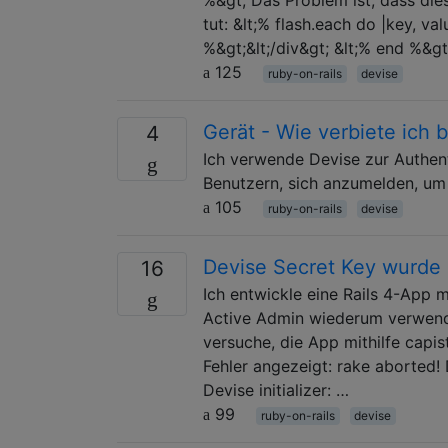
tut: &lt;% flash.each do |key, va
%&gt;&lt;/div&gt; &lt;% end %&gt
125
ruby-on-rails
devise
Gerät - Wie verbiete ich
4
Ich verwende Devise zur Authen
Benutzern, sich anzumelden, um 
105
ruby-on-rails
devise
Devise Secret Key wurde 
16
Ich entwickle eine Rails 4-App 
Active Admin wiederum verwende
versuche, die App mithilfe capi
Fehler angezeigt: rake aborted! 
Devise initializer: …
99
ruby-on-rails
devise