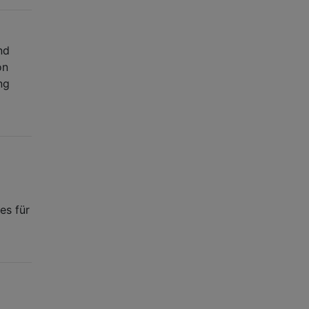
nd
on
ng
es für