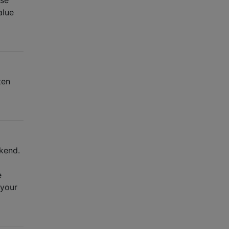
alue
ten
ckend.
e
 your