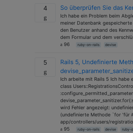
So überprüfen Sie das Ke
4
Ich habe ein Problem beim Abgl
meiner Datenbank gespeicherte
den Benutzer anhand des Kennwor
dem Formular und dem verschlü
96
ruby-on-rails
devise
Rails 5, Undefinierte Met
5
devise_parameter_sanitize
Ich arbeite mit Rails 5 Ich hab
class Users::RegistrationsContro
:configure_permitted_parameter
devise_parameter_sanitizer.for(
wird Fehler angezeigt: undefini
(undefinierte Methode `for 'für 
app/controllers/users/registratio
95
ruby-on-rails
devise
ruby-o