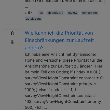
neuen Ort platzieren. Wie kann ich dies tun,
…
87
ios
objective-c
uiview
constraints
autolayout
Wie kann ich die Priorität von
8
Einschränkungen zur Laufzeit
ändern?
Ich habe eine Ansicht mit dynamischer
Höhe und versuche, diese Priorität für die
Ansichtshöhe zur Laufzeit zu ändern. Hier
ist mein Teil des Codes; if (index == 0) {
surveyViewHeightConstraint.constant = 0;
surveyViewHeightConstraint.priority =
1000; } else if (index == 1) {
surveyViewHeightConstraint.constant =
163; surveyViewHeightConstraint.priority =
500; } Ich …