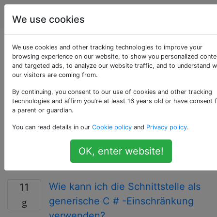
Programmierung
Tags
Account
We use cookies
Als «constraints»
We use cookies and other tracking technologies to improve your
browsing experience on our website, to show you personalized conte
and targeted ads, to analyze our website traffic, and to understand 
getaggte Fragen
our visitors are coming from.
By continuing, you consent to our use of cookies and other tracking
Eine Einschränkung ist eine Bedingung, die in einem
technologies and affirm you're at least 16 years old or have consent 
bestimmten Kontext erfüllt sein muss. Einschränkungen
a parent or guardian.
werden normalerweise in Datenbanken und
You can read details in our
Cookie policy
and
Privacy policy
.
Programmiersprachen verwendet, um Fehler zu
erkennen, Datenkonsistenz und -genauigkeit
OK, enter website!
sicherzustellen und Geschäftsanforderungen
durchzusetzen.
Wie kann ich die Schnittstelle als
11
generische C # -Einschränkung
verwenden?