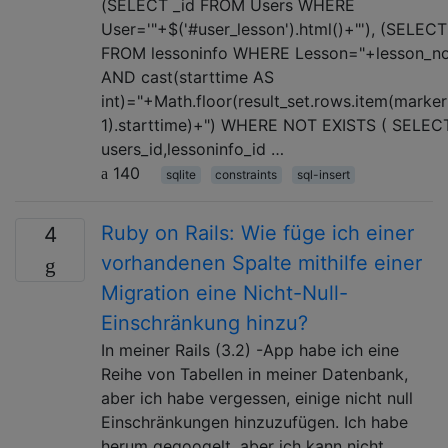
(SELECT _id FROM Users WHERE
User='"+$('#user_lesson').html()+"'), (SELECT
FROM lessoninfo WHERE Lesson="+lesson_n
AND cast(starttime AS
int)="+Math.floor(result_set.rows.item(marke
1).starttime)+") WHERE NOT EXISTS ( SELEC
users_id,lessoninfo_id …
140
sqlite
constraints
sql-insert
Ruby on Rails: Wie füge ich einer
4
vorhandenen Spalte mithilfe einer
Migration eine Nicht-Null-
Einschränkung hinzu?
In meiner Rails (3.2) -App habe ich eine
Reihe von Tabellen in meiner Datenbank,
aber ich habe vergessen, einige nicht null
Einschränkungen hinzuzufügen. Ich habe
herum gegoogelt, aber ich kann nicht