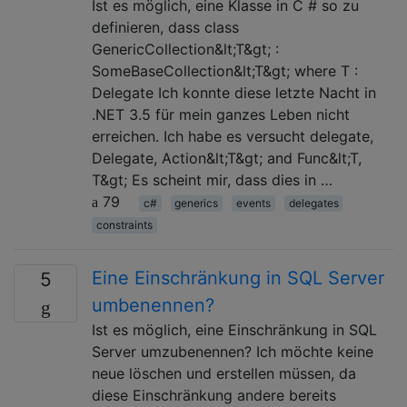
Ist es möglich, eine Klasse in C # so zu
definieren, dass class
GenericCollection&lt;T&gt; :
SomeBaseCollection&lt;T&gt; where T :
Delegate Ich konnte diese letzte Nacht in
.NET 3.5 für mein ganzes Leben nicht
erreichen. Ich habe es versucht delegate,
Delegate, Action&lt;T&gt; and Func&lt;T,
T&gt; Es scheint mir, dass dies in …
79
c#
generics
events
delegates
constraints
Eine Einschränkung in SQL Server
5
umbenennen?
Ist es möglich, eine Einschränkung in SQL
Server umzubenennen? Ich möchte keine
neue löschen und erstellen müssen, da
diese Einschränkung andere bereits