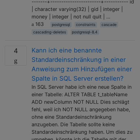
-------+-----------------------+----------- id
| character varying(32) | gid | integer |
money | integer | not null quit | …
163
postgresql
constraints
cascade
cascading-deletes
postgresql-8.4
Kann ich eine benannte
4
Standardeinschränkung in einer
Anweisung zum Hinzufügen einer
Spalte in SQL Server erstellen?
In SQL Server habe ich eine neue Spalte in
einer Tabelle: ALTER TABLE t_tableName
ADD newColumn NOT NULL Dies schlägt
fehl, weil ich NOT NULL angegeben habe,
ohne eine Standardeinschränkung
anzugeben. Die Tabelle sollte keine
Standardeinschränkung haben. Um dies zu
umgehen, könnte ich die Tabelle mit der