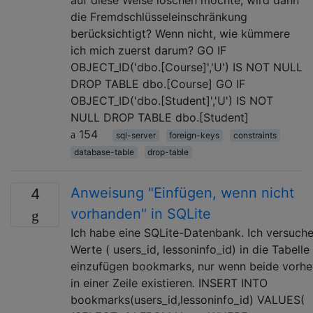
die Fremdschlüsseleinschränkung
berücksichtigt? Wenn nicht, wie kümmere
ich mich zuerst darum? GO IF
OBJECT_ID('dbo.[Course]','U') IS NOT NULL
DROP TABLE dbo.[Course] GO IF
OBJECT_ID('dbo.[Student]','U') IS NOT
NULL DROP TABLE dbo.[Student]
154
sql-server
foreign-keys
constraints
database-table
drop-table
Anweisung "Einfügen, wenn nicht
4
vorhanden" in SQLite
Ich habe eine SQLite-Datenbank. Ich versuche
Werte ( users_id, lessoninfo_id) in die Tabelle
einzufügen bookmarks, nur wenn beide vorher
in einer Zeile existieren. INSERT INTO
bookmarks(users_id,lessoninfo_id) VALUES(