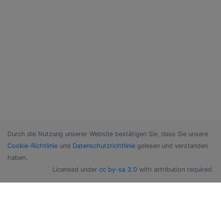
Durch die Nutzung unserer Website bestätigen Sie, dass Sie unsere
Cookie-Richtlinie
und
Datenschutzrichtlinie
gelesen und verstanden
haben.
Licensed under
cc by-sa 3.0
with attribution required.