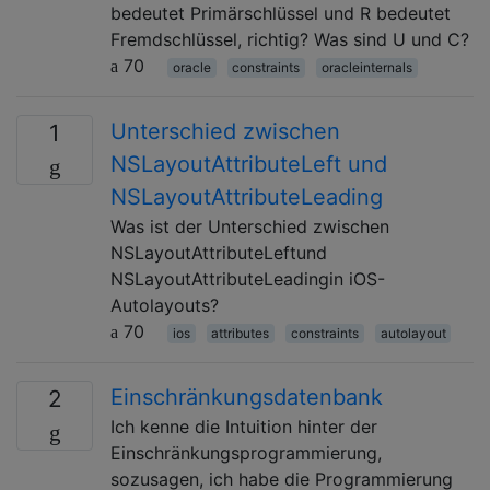
bedeutet Primärschlüssel und R bedeutet
Fremdschlüssel, richtig? Was sind U und C?
70
oracle
constraints
oracleinternals
Unterschied zwischen
1
NSLayoutAttributeLeft und
NSLayoutAttributeLeading
Was ist der Unterschied zwischen
NSLayoutAttributeLeftund
NSLayoutAttributeLeadingin iOS-
Autolayouts?
70
ios
attributes
constraints
autolayout
Einschränkungsdatenbank
2
Ich kenne die Intuition hinter der
Einschränkungsprogrammierung,
sozusagen, ich habe die Programmierung