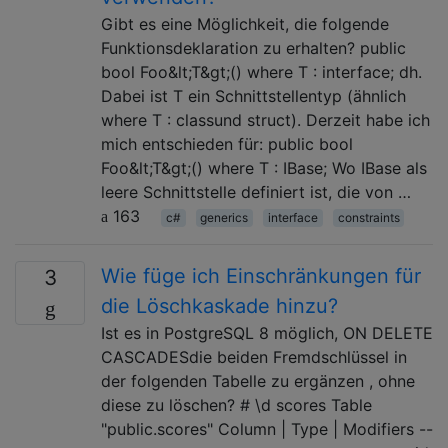
Gibt es eine Möglichkeit, die folgende
Funktionsdeklaration zu erhalten? public
bool Foo&lt;T&gt;() where T : interface; dh.
Dabei ist T ein Schnittstellentyp (ähnlich
where T : classund struct). Derzeit habe ich
mich entschieden für: public bool
Foo&lt;T&gt;() where T : IBase; Wo IBase als
leere Schnittstelle definiert ist, die von …
163
c#
generics
interface
constraints
Wie füge ich Einschränkungen für
3
die Löschkaskade hinzu?
Ist es in PostgreSQL 8 möglich, ON DELETE
CASCADESdie beiden Fremdschlüssel in
der folgenden Tabelle zu ergänzen , ohne
diese zu löschen? # \d scores Table
"public.scores" Column | Type | Modifiers --