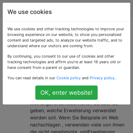
Programmierung
Tags
Account
We use cookies
Als «app.yaml»
We use cookies and other tracking technologies to improve your
browsing experience on our website, to show you personalized
content and targeted ads, to analyze our website traffic, and to
getaggte Fragen
understand where our visitors are coming from.
By continuing, you consent to our use of cookies and other
Ist es .yaml oder .yml?
5
tracking technologies and affirm you're at least 16 years old or
Laut yaml.org ist die offizielle
have consent from a parent or guardian.
Dateierweiterung .yaml. Zitat: Gibt es eine
You can read details in our
Cookie policy
and
Privacy policy
.
offizielle Erweiterung für YAML-Dateien?
Bitte verwenden Sie wenn möglich ".yaml".
OK, enter website!
Im Internet scheint es jedoch
Meinungsverschiedenheiten darüber zu
geben, welche Erweiterung verwendet
werden soll. Wenn Sie Beispiele im Web
nachschlagen , verwenden viele von ihnen
die nicht genehmigte .ymlErweiterung. …