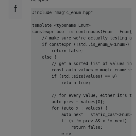
#include
"magic_enum.hpp"
template
<
typename
Enum
>
constexpr
bool
 is_continuous
(
Enum
=
Enum
{}
// make sure we're actually testing an
if
constexpr
(!
std
::
is_enum_v
<
Enum
>)
return
false
;
else
{
// get a sorted list of values in 
const
auto
 values 
=
 magic_enum
::
en
if
(
std
::
size
(
values
)
==
0
)
return
true
;
// for every value, either it's th
auto
 prev 
=
 values
[
0
];
for
(
auto
 x 
:
 values
)
{
auto
 next 
=
static_cast
<
Enum
>(
if
(
x 
!=
 prev 
&&
 x 
!=
 next
)
return
false
;
else