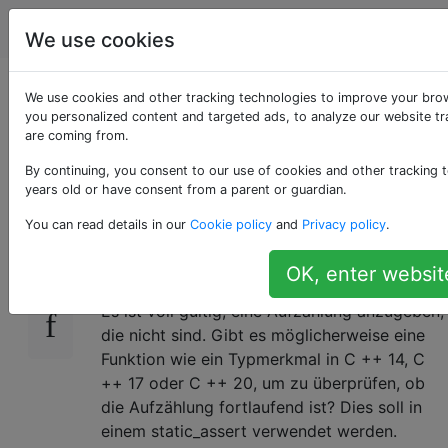
Programmierung
Tags
Account
We use cookies
Fortlaufende
We use cookies and other tracking technologies to improve your bro
you personalized content and targeted ads, to analyze our website tra
are coming from.
Aufzählung C ++ 11
By continuing, you consent to our use of cookies and other tracking t
years old or have consent from a parent or guardian.
Gibt es eine Möglichkeit, in C ++ 11 zu
17
You can read details in our
Cookie policy
and
Privacy policy
.
überprüfen, ob eine Aufzählung
fortlaufend
ist
?
OK, enter websit
Es ist voll gültig, eine Aufzählung anzugeben,
die nicht sind. Gibt es möglicherweise eine
Funktion wie ein Typmerkmal in C ++ 14, C
++ 17 oder C ++ 20, um zu überprüfen, ob
die Aufzählung fortlaufend ist? Dies soll in
einem static_assert verwendet werden.