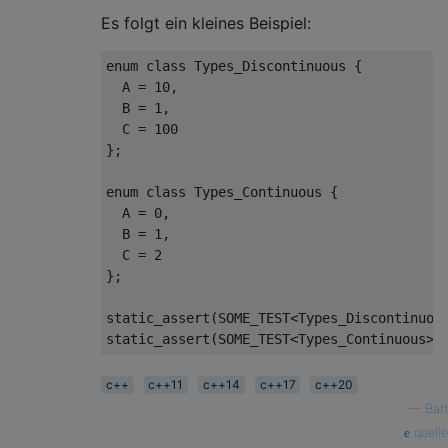
Es folgt ein kleines Beispiel:
enum
class
Types_Discontinuous
{
  A 
=
10
,
  B 
=
1
,
  C 
=
100
};
enum
class
Types_Continuous
{
  A 
=
0
,
  B 
=
1
,
  C 
=
2
};
static_assert
(
SOME_TEST
<
Types_Discontinuou
static_assert
(
SOME_TEST
<
Types_Continuous
>:
c++
c++11
c++14
c++17
c++20
—
Bart
quelle