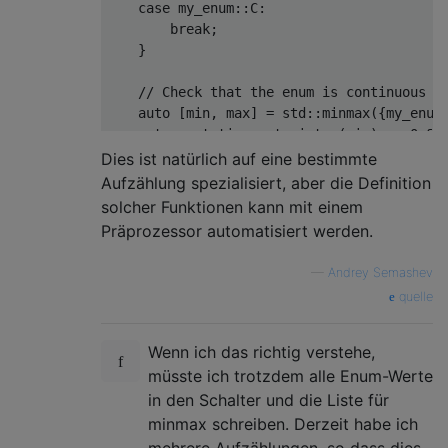
case
 my_enum
::
C
:
break
;
}
// Check that the enum is continuous
auto
[
min
,
 max
]
=
 std
::
minmax
({
my_enum
return
static_cast
<
int
>(
min
)
==
0
&&
}
Dies ist natürlich auf eine bestimmte
Aufzählung spezialisiert, aber die Definition
#pragma
 GCC diagnostic pop
solcher Funktionen kann mit einem
Präprozessor automatisiert werden.
—
Andrey Semashev
quelle
Wenn ich das richtig verstehe,
müsste ich trotzdem alle Enum-Werte
in den Schalter und die Liste für
minmax schreiben. Derzeit habe ich
mehrere Aufzählungen, so dass dies