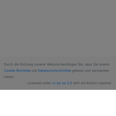
Durch die Nutzung unserer Website bestätigen Sie, dass Sie unsere
Cookie-Richtlinie
und
Datenschutzrichtlinie
gelesen und verstanden
haben.
Licensed under
cc by-sa 3.0
with attribution required.