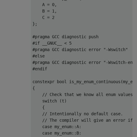
    A 
=
0
,
    B 
=
1
,
    C 
=
2
};
#pragma
 GCC diagnostic push
#if __GNUC__ < 5
#pragma
 GCC diagnostic error 
"-Wswitch"
#else
#pragma
 GCC diagnostic error 
"-Wswitch-enu
#endif
constexpr
bool
 is_my_enum_continuous
(
my_en
{
// Check that we know all enum values.
switch
(
t
)
{
// Intentionally no default case.
// The compiler will give an error if 
case
 my_enum
::
A
:
case
 my_enum
::
B
: