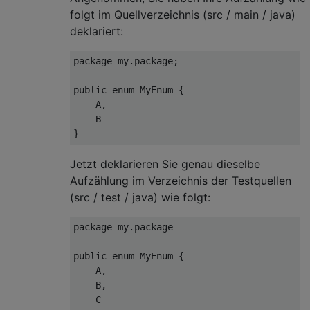
folgt im Quellverzeichnis (src / main / java)
deklariert:
package
 my.
package
;

public
enum
MyEnum
{

    A,

    B

Jetzt deklarieren Sie genau dieselbe
Aufzählung im Verzeichnis der Testquellen
(src / test / java) wie folgt:
package
 my.
package
public
enum
MyEnum
{

    A,

    B,

    C
