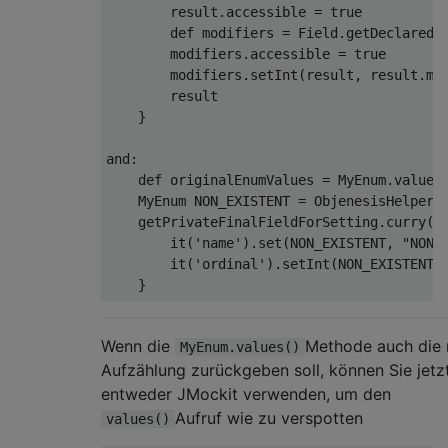
        result.accessible = 
true
        def modifiers = Field.getDeclaredF
        modifiers.accessible = 
true
        modifiers.setInt(result, result.mod
        result

    }

and:

    def originalEnumValues = MyEnum.values(
    MyEnum NON_EXISTENT = ObjenesisHelper.n
    getPrivateFinalFieldForSetting.curry(En
        it(
'name'
).set(NON_EXISTENT, 
"NON_
        it(
'ordinal'
).setInt(NON_EXISTENT, 
Wenn die
Methode auch die
MyEnum.values()
Aufzählung zurückgeben soll, können Sie jetz
entweder JMockit verwenden, um den
Aufruf wie zu verspotten
values()