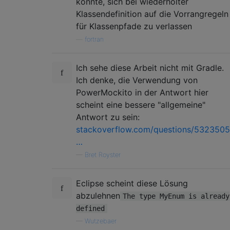
könnte, sich bei wiederholter
Klassendefinition auf die Vorrangregeln
für Klassenpfade zu verlassen
—
fortran
Ich sehe diese Arbeit nicht mit Gradle.
Ich denke, die Verwendung von
PowerMockito in der Antwort hier
scheint eine bessere "allgemeine"
Antwort zu sein:
stackoverflow.com/questions/5323505
…
—
Bret Royster
Eclipse scheint diese Lösung
abzulehnen
The type MyEnum is already
defined
—
Wutzebaer