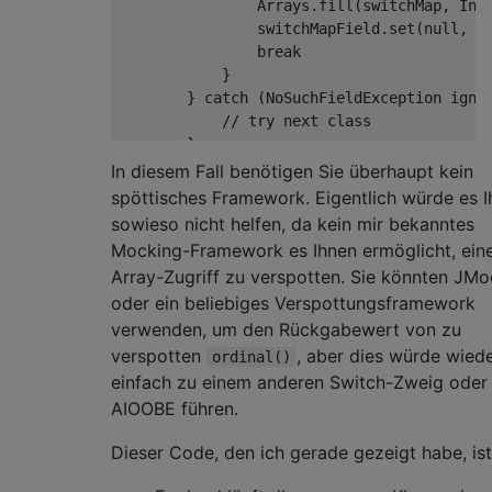
                Arrays.fill(switchMap, Inte
                switchMapField.set(
null
, sw
break
            }

        } 
catch
 (NoSuchFieldException ignor
// try next class
        }

    }

In diesem Fall benötigen Sie überhaupt kein
spöttisches Framework. Eigentlich würde es 
when:

sowieso nicht helfen, da kein mir bekanntes
    testee.triggerSwitchExpression()

Mocking-Framework es Ihnen ermöglicht, ein
Array-Zugriff zu verspotten. Sie könnten JMo
then:

oder ein beliebiges Verspottungsframework
    AssertionError ae = thrown()

verwenden, um den Rückgabewert von zu
    ae.message == 
"Unhandled switch case f
verspotten
, aber dies würde wied
ordinal()
cleanup:

einfach zu einem anderen Switch-Zweig oder 
    switchMapField.set(
null
AIOOBE führen.
Dieser Code, den ich gerade gezeigt habe, ist