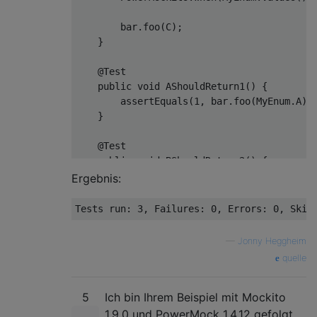
        bar.foo(C);

    }

@Test
public
void
AShouldReturn1
()
{

        assertEquals(
1
, bar.foo(MyEnum.A));
    }

@Test
public
void
BShouldReturn2
()
{

        assertEquals(
2
, bar.foo(MyEnum.B));
Ergebnis:
    }

Tests run: 
3
, Failures: 
0
, Errors: 
0
, Skip
—
Jonny Heggheim
quelle
5
Ich bin Ihrem Beispiel mit Mockito
1.9.0 und PowerMock 1.4.12 gefolgt