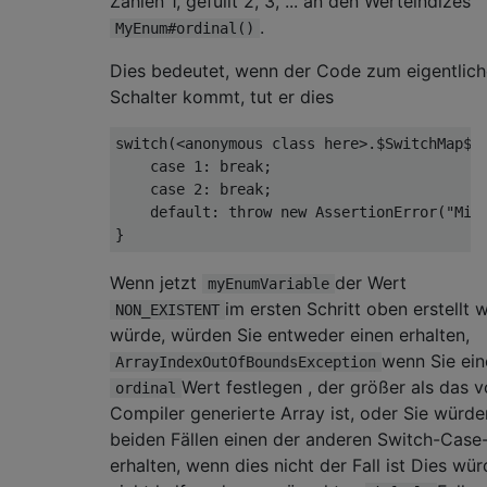
Zahlen 1, gefüllt 2, 3, ... an den Werteindizes
.
MyEnum#ordinal()
Dies bedeutet, wenn der Code zum eigentlic
Schalter kommt, tut er dies
switch
(<anonymous 
class
here
>.$
SwitchMap
$
n
case
1
: 
break
;

case
2
: 
break
;

default
: 
throw
new
 AssertionError(
"Mis
Wenn jetzt
der Wert
myEnumVariable
im ersten Schritt oben erstellt 
NON_EXISTENT
würde, würden Sie entweder einen erhalten,
wenn Sie ein
ArrayIndexOutOfBoundsException
Wert festlegen , der größer als das 
ordinal
Compiler generierte Array ist, oder Sie würde
beiden Fällen einen der anderen Switch-Case
erhalten, wenn dies nicht der Fall ist Dies wü