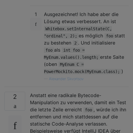
1
Ausgezeichnet! Ich habe aber die
Lösung etwas verbessert. An ist
Whitebox.setInternalState(C,
es möglich
statt
"ordinal", 2);
foo
zu bestehen
. Und initialisiere
2
als
foo
int foo =
erste Saite
MyEnum.values().length;
(oben
MyEnum C =
)
PowerMockito.mock(MyEnum.class);
—
Alexander Skvortsov
Anstatt eine radikale Bytecode-
2
Manipulation zu verwenden, damit ein Test
die letzte Zeile erreicht
, würde ich ihn
foo
entfernen und mich stattdessen auf die
statische Code-Analyse verlassen.
Beispielsweise verfügt IntelliJ IDEA über