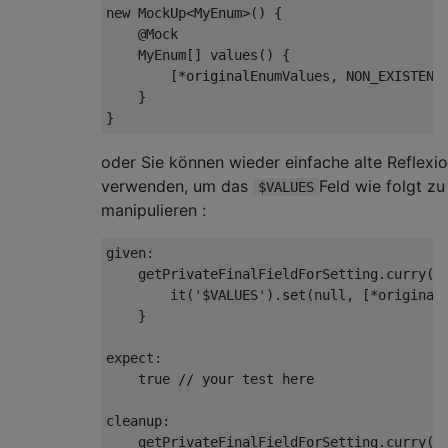
new
 MockUp<MyEnum>() {

@Mock
    MyEnum[] values() {

        [*originalEnumValues, NON_EXISTENT]
    }

oder Sie können wieder einfache alte Reflexi
verwenden, um das
Feld wie folgt zu
$VALUES
manipulieren :
given:

    getPrivateFinalFieldForSetting.curry(My
        it(
'$VALUES'
).set(
null
, [*originalE
    }

expect:

true
// your test here
cleanup:

    getPrivateFinalFieldForSetting.curry(My