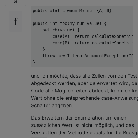
public
static
enum
MyEnum
{A, B}

public
int
foo
(MyEnum value)
{

switch
(value) {

case
(A): 
return
 calculateSomething(
case
(B): 
return
 calculateSomethingE
    }

throw
new
 IllegalArgumentException(
"Do
und ich möchte, dass alle Zeilen von den Test
abgedeckt werden, aber da erwartet wird, da
Code alle Möglichkeiten abdeckt, kann ich ke
Wert ohne die entsprechende case-Anweisun
Schalter angeben.
Das Erweitern der Enumeration um einen
zusätzlichen Wert ist nicht möglich, und das
Verspotten der Methode equals für die Rück