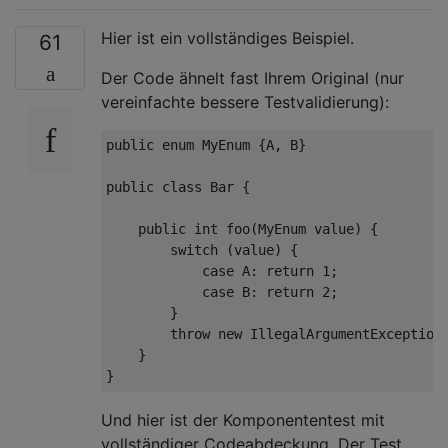
Hier ist ein vollständiges Beispiel.
61
Der Code ähnelt fast Ihrem Original (nur
vereinfachte bessere Testvalidierung):
public
enum
MyEnum
{A, B}

public
class
Bar
{

public
int
foo
(MyEnum value)
{

switch
 (value) {

case
 A: 
return
1
;

case
 B: 
return
2
;

        }

throw
new
 IllegalArgumentException
    }

Und hier ist der Komponententest mit
vollständiger Codeabdeckung. Der Test