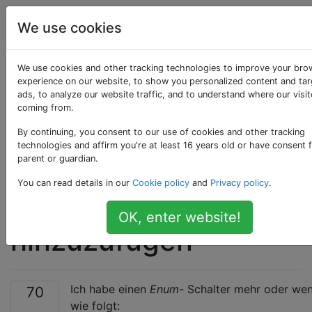
Programmierung
Tags
Account
We use cookies
Verspotten der Java-
We use cookies and other tracking technologies to improve your bro
experience on our website, to show you personalized content and ta
ads, to analyze our website traffic, and to understand where our visit
Enumeration, um
coming from.
einen Wert zum
By continuing, you consent to our use of cookies and other tracking
technologies and affirm you're at least 16 years old or have consent 
parent or guardian.
Testen des
You can read details in our
Cookie policy
and
Privacy policy
.
Fehlerfalls
OK, enter website!
hinzuzufügen
Ich habe einen
Enum-
Schalter mehr oder wen
70
wie folgt: