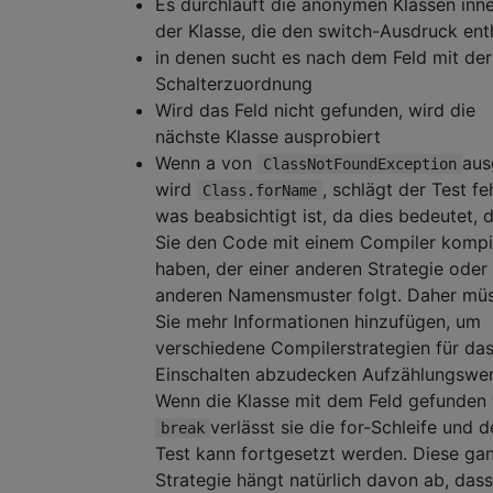
Es durchläuft die anonymen Klassen inn
der Klasse, die den switch-Ausdruck ent
in denen sucht es nach dem Feld mit der
Schalterzuordnung
Wird das Feld nicht gefunden, wird die
nächste Klasse ausprobiert
Wenn a von
aus
ClassNotFoundException
wird
, schlägt der Test feh
Class.forName
was beabsichtigt ist, da dies bedeutet, 
Sie den Code mit einem Compiler kompil
haben, der einer anderen Strategie oder
anderen Namensmuster folgt. Daher mü
Sie mehr Informationen hinzufügen, um
verschiedene Compilerstrategien für da
Einschalten abzudecken Aufzählungswer
Wenn die Klasse mit dem Feld gefunden 
verlässt sie die for-Schleife und d
break
Test kann fortgesetzt werden. Diese ga
Strategie hängt natürlich davon ab, dass