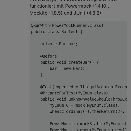
funktioniert mit Powermock (1.4.10),
Mockito (1.8.5) und JUnit (4.8.2):
@RunWith(PowerMockRunner.class)
public
class
BarTest
{

private
 Bar bar;

@Before
public
void
createBar
()
{

        bar = 
new
 Bar();

    }

@Test(expected = IllegalArgumentExcept
@PrepareForTest(MyEnum.class)
public
void
unknownValueShouldThrowExc
        MyEnum C = mock(MyEnum.class);

        when(C.ordinal()).thenReturn(
2
);

        PowerMockito.mockStatic(MyEnum.clas
        PowerMockito.when(MyEnum.values())