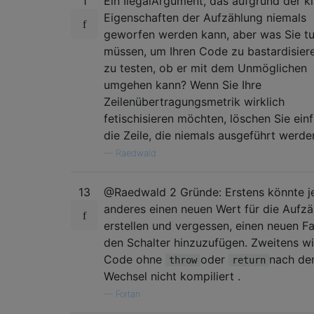
1
Ein IlegalArgument, das aufgrund der k
Eigenschaften der Aufzählung niemals
geworfen werden kann, aber was Sie t
müssen, um Ihren Code zu bastardisier
zu testen, ob er mit dem Unmöglichen
umgehen kann? Wenn Sie Ihre
Zeilenübertragungsmetrik wirklich
fetischisieren möchten, löschen Sie ein
die Zeile, die niemals ausgeführt werde
—
Raedwald
13
@Raedwald 2 Gründe: Erstens könnte 
anderes einen neuen Wert für die Aufz
erstellen und vergessen, einen neuen Fal
den Schalter hinzuzufügen. Zweitens wi
Code ohne
oder
nach d
throw
return
Wechsel nicht kompiliert .
—
Fortan