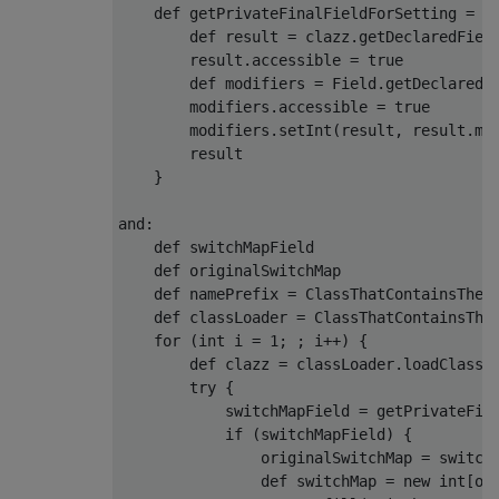
    def getPrivateFinalFieldForSetting = { 
        def result = clazz.getDeclaredField
        result.accessible = 
true
        def modifiers = Field.getDeclaredF
        modifiers.accessible = 
true
        modifiers.setInt(result, result.mod
        result

    }

and:

    def switchMapField

    def originalSwitchMap

    def namePrefix = ClassThatContainsTheSw
    def classLoader = ClassThatContainsThe
for
(
int
 i = 
1
; ; i++)
{

        def clazz = classLoader.loadClass(
try
 {

            switchMapField = getPrivateFin
if
 (switchMapField) {

                originalSwitchMap = switch
                def switchMap = 
new
int
[or