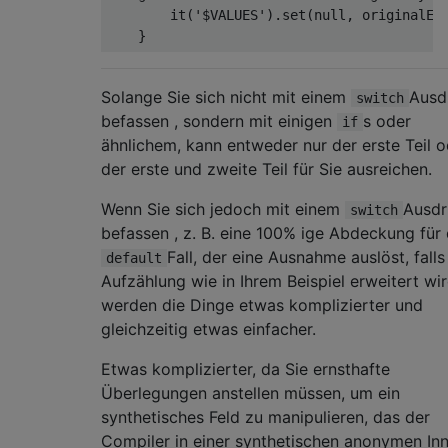
        it(
'$VALUES'
).set(
null
, originalEnu
Solange Sie sich nicht mit einem
Ausd
switch
befassen , sondern mit einigen
s oder
if
ähnlichem, kann entweder nur der erste Teil o
der erste und zweite Teil für Sie ausreichen.
Wenn Sie sich jedoch mit einem
Ausdr
switch
befassen , z. B. eine 100% ige Abdeckung für
Fall, der eine Ausnahme auslöst, falls
default
Aufzählung wie in Ihrem Beispiel erweitert wir
werden die Dinge etwas komplizierter und
gleichzeitig etwas einfacher.
Etwas komplizierter, da Sie ernsthafte
Überlegungen anstellen müssen, um ein
synthetisches Feld zu manipulieren, das der
Compiler in einer synthetischen anonymen Inn