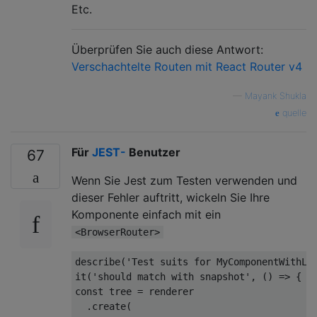
Etc.
Überprüfen Sie auch diese Antwort:
Verschachtelte Routen mit React Router v4
—
Mayank Shukla
quelle
Für
JEST-
Benutzer
67
Wenn Sie Jest zum Testen verwenden und
dieser Fehler auftritt, wickeln Sie Ihre
Komponente einfach mit ein
<BrowserRouter>
describe(
'Test suits for MyComponentWithLi
it(
'should match with snapshot'
, 
() =>
const
 tree = renderer

  .create(
