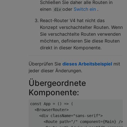
Schließen Sie daher alle Routen in
einen
oder
Switch ein
.
div
React-Router V4 hat nicht das
Konzept verschachtelter Routen. Wenn
Sie verschachtelte Routen verwenden
möchten, definieren Sie diese Routen
direkt in dieser Komponente.
Überprüfen Sie
dieses Arbeitsbeispiel
mit
jeder dieser Änderungen.
Übergeordnete
Komponente:
const
 App = 
() =>
 (

<
BrowserRouter
>
<
div
className
=
"sans-serif"
>
<
Route
path
=
"/"
component
=
{Main}
 />