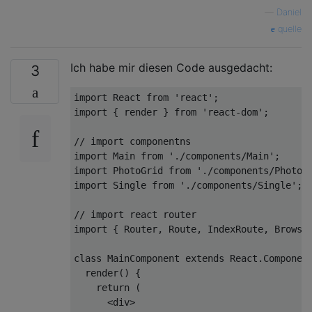
—
Daniel
quelle
Ich habe mir diesen Code ausgedacht:
3
import
 React 
from
'react'
import
 { render } 
from
'react-dom'
;

// import componentns
import
 Main 
from
'./components/Main'
import
 PhotoGrid 
from
'./components/PhotoG
import
 Single 
from
'./components/Single'
;

// import react router
import
 { Router, Route, IndexRoute, Browse
class
MainComponent
extends
React
.
Componen
  render() {

return
 (

<
div
>