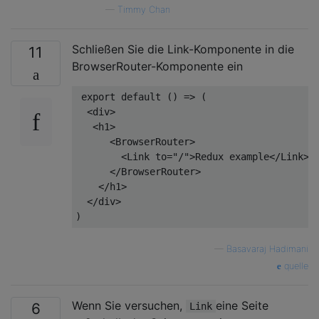
—
Timmy Chan
Schließen Sie die Link-Komponente in die
11
BrowserRouter-Komponente ein
export
default
 () => (

<
div
>
<
h1
>
<
BrowserRouter
>
<
Link
to
=
"/"
>
Redux example
</
Link
>
</
BrowserRouter
>
</
h1
>
</
div
>
—
Basavaraj Hadimani
quelle
Wenn Sie versuchen,
eine Seite
6
Link