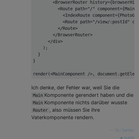
<
BrowserRouter
history
=
{browserHis
<
Route
path
=
"/"
component
=
{Main}
<
IndexRoute
component
=
{PhotoGr
<
Route
path
=
"/view/:postId"
co
</
Route
>
</
BrowserRouter
>
</
div
>
    );

  }

}

render(
<
MainComponent
 />
, 
document
.getElem
Ich denke, der Fehler war, weil Sie die
Komponente gerendert haben und die
Main
Komponente nichts darüber wusste
Main
, also müssen Sie ihre
Router
Vaterkomponente rendern.
—
MJ Sameri
quelle