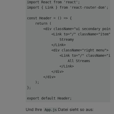
import
 React 
from
'react'
import
 { Link } 
from
'react-router-dom'
;

const
 Header = 
() =>
 {

return
 (

<
div
className
=
"ui secondary point
<
Link
to
=
"/"
className
=
"item"
>
                Streamy

</
Link
>
<
div
className
=
"right menu"
>
<
Link
to
=
"/"
className
=
"it
                    All Streams

</
Link
>
</
div
>
</
div
>
    );

};

export
default
Und Ihre
Datei sieht so aus:
App.js