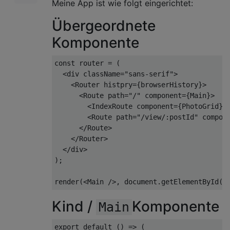
Meine App ist wie folgt eingerichtet:
Übergeordnete
Komponente
const
 router = (

<
div
className
=
"sans-serif"
>
<
Router
histpry
=
{browserHistory}
>
<
Route
path
=
"/"
component
=
{Main}
>
<
IndexRoute
component
=
{PhotoGrid}
>
<
Route
path
=
"/view/:postId"
compon
</
Route
>
</
Router
>
</
div
>
);

render(
<
Main
 />
, 
document
.getElementById(
'
Kind /
Komponente
Main
export
default
 () => (
