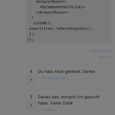
<
BrowserRouter
>
<
MyComponentWithLink
/>
</
BrowserRouter
>
  )

  .toJSON();

 expect(tree).toMatchSnapshot();

 });

—
MBehtemam
quelle
4
Du hast mich gerettet. Danke
—
StrugglingCoder
2
Genau das, wonach ich gesucht
habe. Vielen Dank
—
digitalh2o