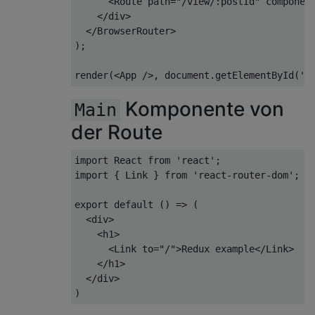
<
Route
path
=
"/view/:postId"
componen
</
div
>
</
BrowserRouter
>
);

render(
<
App
 />
, 
document
.getElementById(
'r
Komponente von
Main
der Route
import
 React 
from
'react'
import
 { Link } 
from
'react-router-dom'
;

export
default
 () => (

<
div
>
<
h1
>
<
Link
to
=
"/"
>
Redux example
</
Link
>
</
h1
>
</
div
>