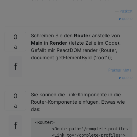
—
vaskort
quelle
Schreiben Sie den
Router
anstelle von
0
Main
in
Render
(letzte Zeile im Code).
Gefällt mir ReactDOM.render (Router,
document.getElementById ('root'));
—
Prakhar Mittal
quelle
Sie können die Link-Komponente in die
0
Router-Komponente einfügen. Etwas wie
das:
 <Router>

<
Route
path
=
'/complete-profiles'
c
<
Link
to
=
'/complete-profiles'
>