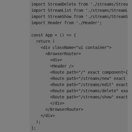
import
 StreamDelete 
from
'./streams/Stream
import
 StreamList 
from
'./streams/StreamLi
import
 StreamShow 
from
'./streams/StreamSh
import
 Header 
from
'./Header'
;

const
 App = 
() =>
 {

return
 (

<
div
className
=
"ui container"
>
<
BrowserRouter
>
<
div
>
<
Header
 />
<
Route
path
=
"/"
exact
component
=
{S
<
Route
path
=
"/streams/new"
exact
c
<
Route
path
=
"/streams/edit"
exact
<
Route
path
=
"/streams/delete"
exac
<
Route
path
=
"/streams/show"
exact
</
div
>
</
BrowserRouter
>
</
div
>
  );

};
