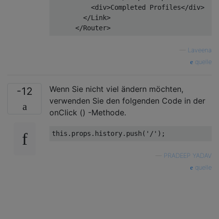
<
div
>
Completed Profiles
</
div
>
</
Link
>
—
Laveena
quelle
Wenn Sie nicht viel ändern möchten,
-12
verwenden Sie den folgenden Code in der
onClick () -Methode.
this
.props.history.push(
'/'
—
PRADEEP YADAV
quelle