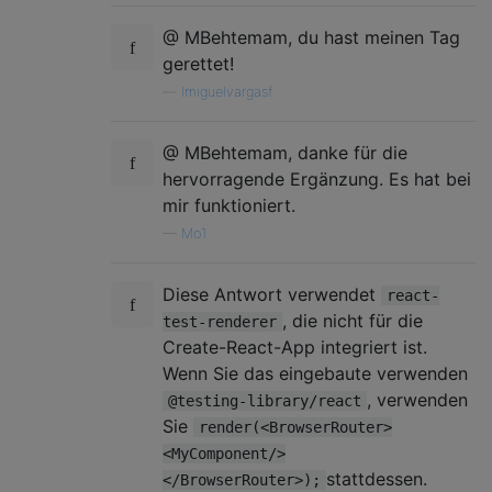
@ MBehtemam, du hast meinen Tag
gerettet!
—
lmiguelvargasf
@ MBehtemam, danke für die
hervorragende Ergänzung. Es hat bei
mir funktioniert.
—
Mo1
Diese Antwort verwendet
react-
, die nicht für die
test-renderer
Create-React-App integriert ist.
Wenn Sie das eingebaute verwenden
, verwenden
@testing-library/react
Sie
render(<BrowserRouter>
<MyComponent/>
stattdessen.
</BrowserRouter>);