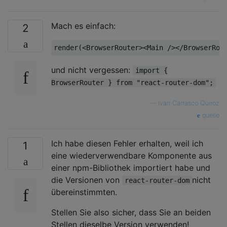
Mach es einfach:
2
render(
<
BrowserRouter
>
<
Main
 />
</
BrowserRou
und nicht vergessen:
import {
BrowserRouter } from "react-router-dom";
—
Ivan Carrasco Quiroz
quelle
Ich habe diesen Fehler erhalten, weil ich
1
eine wiederverwendbare Komponente aus
einer npm-Bibliothek importiert habe und
die Versionen von
nicht
react-router-dom
übereinstimmten.
Stellen Sie also sicher, dass Sie an beiden
Stellen dieselbe Version verwenden!