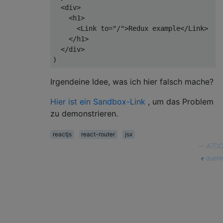
<
div
>
<
h1
>
<
Link
to
=
"/"
>
Redux example
</
Link
>
</
h1
>
</
div
>
Irgendeine Idee, was ich hier falsch mache?
Hier ist ein Sandbox-Link
, um das Problem
zu demonstrieren.
reactjs
react-router
jsx
—
A7DC
quelle