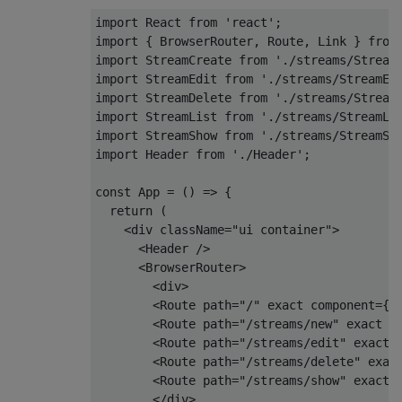
import
 React 
from
'react'
import
 { BrowserRouter, Route, Link } 
from
import
 StreamCreate 
from
'./streams/Stream
import
 StreamEdit 
from
'./streams/StreamEd
import
 StreamDelete 
from
'./streams/Stream
import
 StreamList 
from
'./streams/StreamLi
import
 StreamShow 
from
'./streams/StreamSh
import
 Header 
from
'./Header'
;

const
 App = 
() =>
 {

return
 (

<
div
className
=
"ui container"
>
<
Header
 />
<
BrowserRouter
>
<
div
>
<
Route
path
=
"/"
exact
component
=
{S
<
Route
path
=
"/streams/new"
exact
c
<
Route
path
=
"/streams/edit"
exact
<
Route
path
=
"/streams/delete"
exac
<
Route
path
=
"/streams/show"
exact
</
div
>