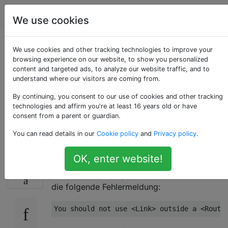
Programmierung
Tags
Account
We use cookies
Sie sollten <Link>
We use cookies and other tracking technologies to improve your
browsing experience on our website, to show you personalized
content and targeted ads, to analyze our website traffic, and to
nicht außerhalb eines
understand where our visitors are coming from.
<Routers>
By continuing, you consent to our use of cookies and other tracking
technologies and affirm you're at least 16 years old or have
consent from a parent or guardian.
verwenden
You can read details in our
Cookie policy
and
Privacy policy
.
OK, enter website!
Ich versuche, den React-Router in einer
77
Beispielanwendung einzurichten, und erhalte
die folgende Fehlermeldung: