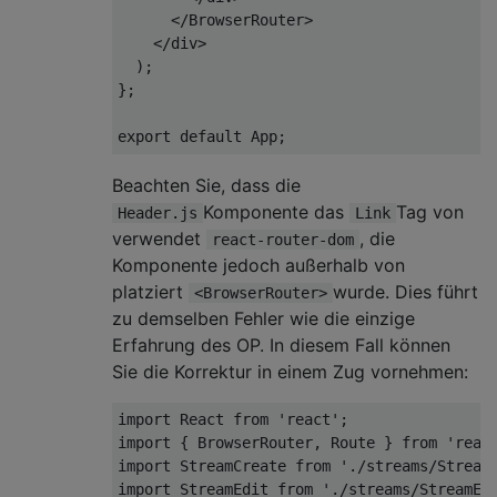
</
BrowserRouter
>
</
div
>
  );

};

export
default
Beachten Sie, dass die
Komponente das
Tag von
Header.js
Link
verwendet
, die
react-router-dom
Komponente jedoch außerhalb von
platziert
wurde. Dies führt
<BrowserRouter>
zu demselben Fehler wie die einzige
Erfahrung des OP. In diesem Fall können
Sie die Korrektur in einem Zug vornehmen:
import
 React 
from
'react'
import
 { BrowserRouter, Route } 
from
'reac
import
 StreamCreate 
from
'./streams/Stream
import
 StreamEdit 
from
'./streams/StreamEd