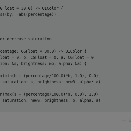
GFloat = 
30.0
)
 -> 
UIColor
 {

ss(by: -
abs
(percentage))

 or decrease saturation
centage: CGFloat = 
30.0
)
 -> 
UIColor
 {

loat
 = 
0
, b: 
CGFloat
 = 
0
, a: 
CGFloat
 = 
0
ion: &s, brightness: &b, alpha: &a) {

x
(
min
(b + (percentage/
100.0
)*b, 
1.0
), 
0.0
)

 saturation: s, brightness: newB, alpha: a)

n
(
max
(s - (percentage/
100.0
)*s, 
0.0
), 
1.0
)

 saturation: newS, brightness: b, alpha: a)

—
Tr