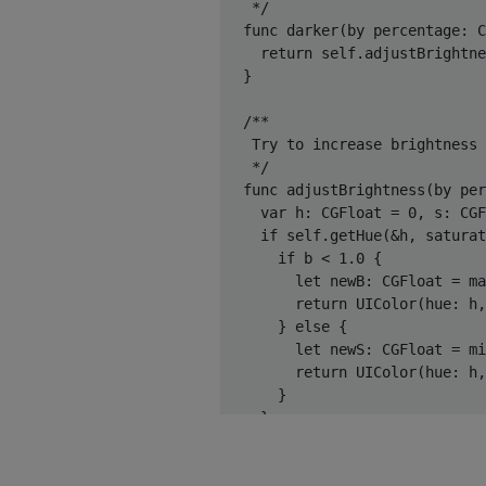
   */
func
darker
(by percentage: C
return
self
.adjustBrightne
  }

/**
   Try to increase brightness
   */
func
adjustBrightness
(by per
var
 h: 
CGFloat
 = 
0
, s: 
CGF
if
self
.getHue(&h, saturat
if
 b < 
1.0
 {

let
 newB: 
CGFloat
 = 
ma
return
UIColor
(hue: h,
      } 
else
 {

let
 newS: 
CGFloat
 = 
mi
return
UIColor
(hue: h,
      }

    }

return
self
  }
