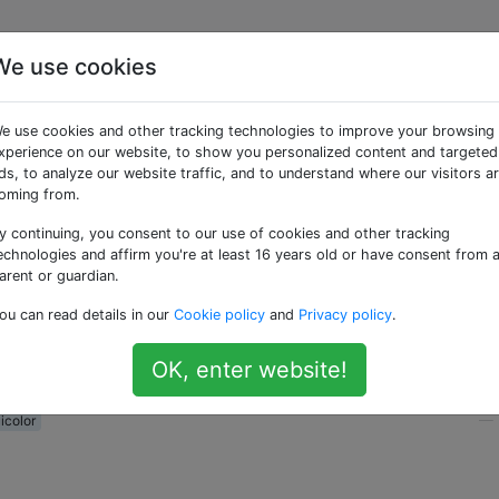
We use cookies
ere und dunklere
e use cookies and other tracking technologies to improve your browsing
für eine bestimmte
xperience on our website, to show you personalized content and targeted
ds, to analyze our website traffic, and to understand where our visitors a
oming from.
y continuing, you consent to our use of cookies and other tracking
echnologies and affirm you're at least 16 years old or have consent from 
arent or guardian.
ene hellere und dunklere Variationen einer bestimmten UIC
ou can read details in our
Cookie policy
and
Privacy policy
.
OK, enter website!
icolor
—