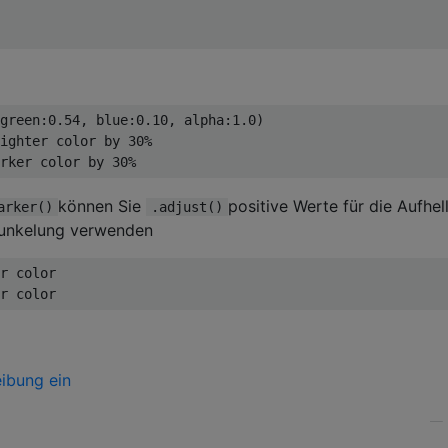
green:
0.54
, blue:
0.10
, alpha:
1.0
)

ighter color by 30%
rker color by 30%
können Sie
positive Werte für die Aufhel
arker()
.adjust()
dunkelung verwenden
r color
r color
—