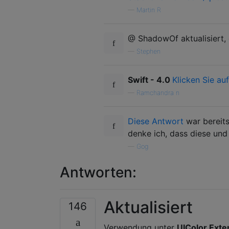
—
Martin R
@ ShadowOf aktualisiert, 
—
Stephen
Swift - 4.0
Klicken Sie au
—
Ramchandra n
Diese Antwort
war bereits
denke ich, dass diese und
—
Gog
Antworten:
Aktualisiert
146
Verwendung unter
UIColor Exte