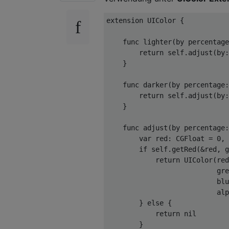
extension
UIColor
{

func
lighter
(by percentage
return
self
.adjust(by:
    }

func
darker
(by percentage
return
self
.adjust(by:
    }

func
adjust
(by percentage
var
 red: 
CGFloat
 = 
0
, 
if
self
.getRed(&red, g
return
UIColor
(red
                           gre
                           blu
                           alp
        } 
else
 {

return
nil
        }
