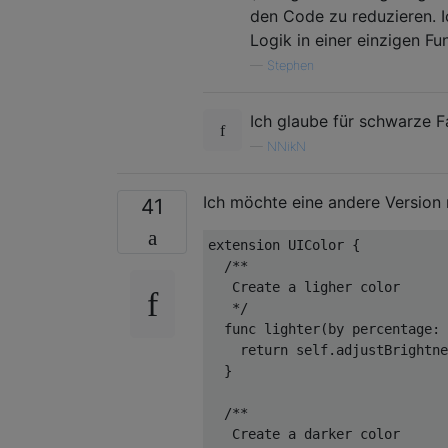
den Code zu reduzieren. I
Logik in einer einzigen Fu
—
Stephen
Ich glaube für schwarze F
—
NNikN
Ich möchte eine andere Version m
41
extension
UIColor
{

/**
   Create a ligher color
   */
func
lighter
(by percentage: 
return
self
.adjustBrightn
  }

/**
   Create a darker color