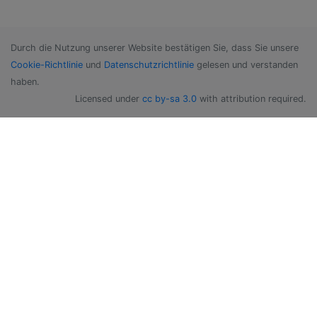
Durch die Nutzung unserer Website bestätigen Sie, dass Sie unsere
Cookie-Richtlinie
und
Datenschutzrichtlinie
gelesen und verstanden
haben.
Licensed under
cc by-sa 3.0
with attribution required.