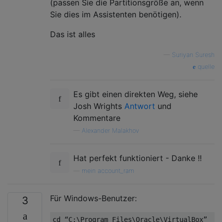
(passen Sie die Partitionsgröße an, wenn
Sie dies im Assistenten benötigen).
Das ist alles
—
Suriyan Suresh
quelle
Es gibt einen direkten Weg, siehe
Josh Wrights
Antwort
und
Kommentare
—
Alexander Malakhov
Hat perfekt funktioniert - Danke !!
—
mein account_ram
Für Windows-Benutzer:
3
cd “C:\Program Files\Oracle\VirtualBox”
