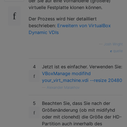
der Sie auf eine vorhandene (größere)
virtuelle Festplatte klonen können.
Der Prozess wird hier detailliert
beschrieben:
Erweitern von VirtualBox
Dynamic VDIs
—
Josh Wright
quelle
4
Jetzt ist es einfacher. Verwenden Sie:
VBoxManage modifihd
your_virt_machine.vdi --resize 20480
—
Alexander Malakhov
5
Beachten Sie, dass Sie nach der
Größenänderung (ob mit midifyhd
oder mit clonehd) die Größe der HD-
Partition auch innerhalb des