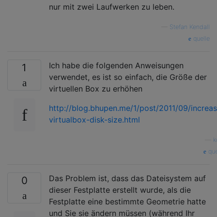
nur mit zwei Laufwerken zu leben.
—
Stefan Kendall
quelle
Ich habe die folgenden Anweisungen
1
verwendet, es ist so einfach, die Größe der
virtuellen Box zu erhöhen
http://blog.bhupen.me/1/post/2011/09/increa
virtualbox-disk-size.html
—
k
que
Das Problem ist, dass das Dateisystem auf
0
dieser Festplatte erstellt wurde, als die
Festplatte eine bestimmte Geometrie hatte
und Sie sie ändern müssen (während Ihr