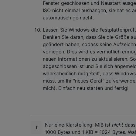
Fenster geschlossen und Neustart ausge
ISO nicht einmal aushängen, sie hat es 
automatisch gemacht.
Lassen Sie Windows die Festplattenprüf
Denken Sie daran, dass Sie die Größe 
geändert haben, sodass keine Aufzeich
vorliegen. Dies wird es vermutlich ermög
neuen Informationen zu aktualisieren. S
abgeschlossen ist und Sie sich angemeld
wahrscheinlich mitgeteilt, dass Window
muss, um Ihr "neues Gerät" zu verwenden
mich). Einfach neu starten und fertig!
Nur eine Klarstellung: MiB ist
nicht
dasse
1000 Bytes und 1 KiB = 1024 Bytes. Wä