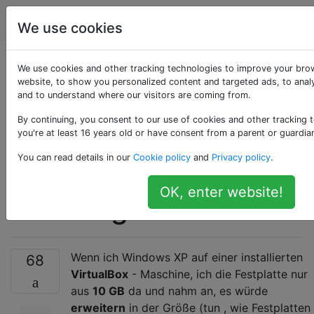
Programmierung
Tags
Account
We use cookies
Wie kann ich einem
We use cookies and other tracking technologies to improve your bro
website, to show you personalized content and targeted ads, to analy
and to understand where our visitors are coming from.
VirtualBox-Computer
By continuing, you consent to our use of cookies and other tracking 
mit installiertem XP
you're at least 16 years old or have consent from a parent or guardia
You can read details in our
Cookie policy
and
Privacy policy
.
einfach Speicher
OK, enter website!
hinzufügen?
Wenn ich Windows XP auf einer installierten
68
VirtualBox
- Maschine, ich die Festplatte nur
aus
10 GB
da und nahm an, es würde
erweitern
in der Größe (tun , wie Festplatten