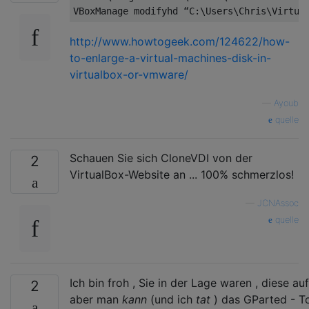
http://www.howtogeek.com/124622/how-
to-enlarge-a-virtual-machines-disk-in-
virtualbox-or-vmware/
—
Ayoub
quelle
Schauen Sie sich CloneVDI von der
2
VirtualBox-Website an ... 100% schmerzlos!
—
JCNAssoc
quelle
Ich bin froh , Sie in der Lage waren , diese au
2
aber man
kann
(und ich
tat
) das GParted - T