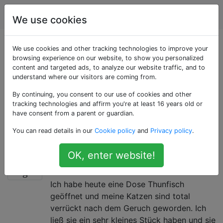
Haustiere
Tags
Account
We use cookies
Als «treats» getaggte
We use cookies and other tracking technologies to improve your
browsing experience on our website, to show you personalized
content and targeted ads, to analyze our website traffic, and to
Fragen
understand where our visitors are coming from.
By continuing, you consent to our use of cookies and other
Eine Belohnung, im Allgemeinen ein Snack, der einem
tracking technologies and affirm you're at least 16 years old or
Haustier gegeben wird; wird verwendet, um die
have consent from a parent or guardian.
positive Verstärkung des bevorzugten Verhaltens zu
You can read details in our
Cookie policy
and
Privacy policy
.
trainieren.
OK, enter website!
Darf ich meine Katzen mit
5
Thunfisch in Dosen füttern?
Ich habe heute eine Dose Thunfisch
geöffnet und meine Katzen sind total
verrückt nach dem Geruch geworden. Ich
ließ sie ein sehr kleines Stück haben und sie