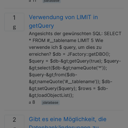
jdatabase
Verwendung von LIMIT in
1
getQuery
Angesichts der gewünschten SQL: SELECT
* FROM #__tablename LIMIT 5 Wie
verwende ich $ query, um dies zu
erreichen? $db = JFactory::getDBO();
$query = $db-&gt;getQuery(true); $query-
&gt;select($db-&gt;nameQuote('*'));
$query-&gt;from($db-
&gt;nameQuote('#__tablename')); $db-
&gt;setQuery($query); $rows = $db-
&gt;loadObjectList();
8
jdatabase
Gibt es eine Möglichkeit, die
2
Datenbankänderungen zu