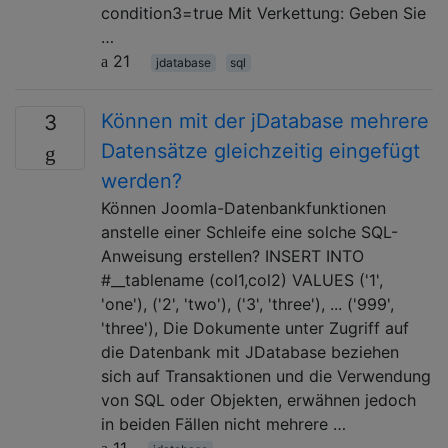
condition3=true Mit Verkettung: Geben Sie
…
21
jdatabase
sql
Können mit der jDatabase mehrere
3
Datensätze gleichzeitig eingefügt
werden?
Können Joomla-Datenbankfunktionen
anstelle einer Schleife eine solche SQL-
Anweisung erstellen? INSERT INTO
#__tablename (col1,col2) VALUES ('1',
'one'), ('2', 'two'), ('3', 'three'), ... ('999',
'three'), Die Dokumente unter Zugriff auf
die Datenbank mit JDatabase beziehen
sich auf Transaktionen und die Verwendung
von SQL oder Objekten, erwähnen jedoch
in beiden Fällen nicht mehrere …
11