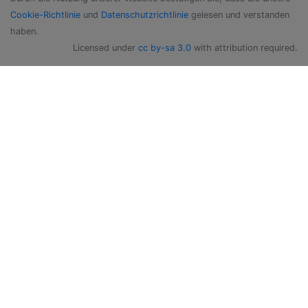
Cookie-Richtlinie
und
Datenschutzrichtlinie
gelesen und verstanden
haben.
Licensed under
cc by-sa 3.0
with attribution required.