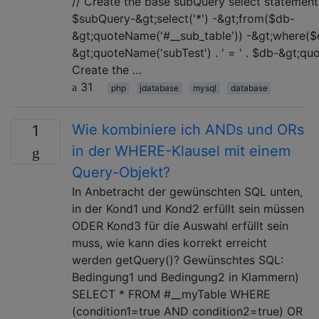
// Create the base subQuery select statement
$subQuery-&gt;select('*') -&gt;from($db-
&gt;quoteName('#__sub_table')) -&gt;where($
&gt;quoteName('subTest') . ' = ' . $db-&gt;quote
Create the …
31
php
jdatabase
mysql
database
Wie kombiniere ich ANDs und ORs
1
in der WHERE-Klausel mit einem
Query-Objekt?
In Anbetracht der gewünschten SQL unten,
in der Kond1 und Kond2 erfüllt sein müssen
ODER Kond3 für die Auswahl erfüllt sein
muss, wie kann dies korrekt erreicht
werden getQuery()? Gewünschtes SQL:
Bedingung1 und Bedingung2 in Klammern)
SELECT * FROM #__myTable WHERE
(condition1=true AND condition2=true) OR