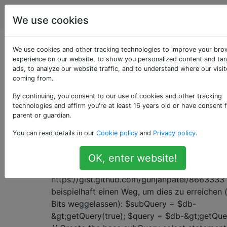
Joomla
Tags
Account
We use cookies
Als «jdatabase»
We use cookies and other tracking technologies to improve your bro
experience on our website, to show you personalized content and ta
ads, to analyze our website traffic, and to understand where our visit
getaggte Fragen
coming from.
By continuing, you consent to our use of cookies and other tracking
Methode zum Erstellen einer Untera
4
technologies and affirm you're at least 16 years old or have consent 
mit JDatabase
parent or guardian.
Unter
You can read details in our
Cookie policy
and
Privacy policy
.
http://docs.joomla.org/Selecting_data_using
gibt es keine dokumentierte Methode zum Sc
OK, enter website!
einer Unterabfrage mit JDatabase.
https://gist.github.com/gunjanpatel/8663333 
beispielhaft einen Weg, um dies zu erreichen 
Bits weggelassen): $subQuery = $db-
&gt;getQuery(true); $query = $db-&gt;getQuer