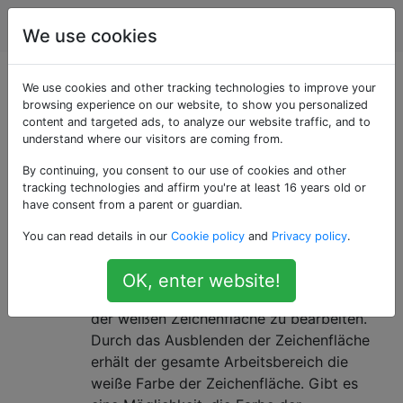
Grafikdesign
Tags
Account
We use cookies
Als «document-
We use cookies and other tracking technologies to improve your
browsing experience on our website, to show you personalized
content and targeted ads, to analyze our website traffic, and to
setup» getaggte
understand where our visitors are coming from.
Fragen
By continuing, you consent to our use of cookies and other
tracking technologies and affirm you're at least 16 years old or
have consent from a parent or guardian.
Wie ändere ich die Farbe der
7
You can read details in our
Cookie policy
and
Privacy policy
.
Zeichenfläche in Adobe Illustrator?
Es ist praktisch unmöglich, eine weiße
OK, enter website!
Illustration auf dem Standardhintergrund
der weißen Zeichenfläche zu bearbeiten.
Durch das Ausblenden der Zeichenfläche
erhält der gesamte Arbeitsbereich die
weiße Farbe der Zeichenfläche. Gibt es