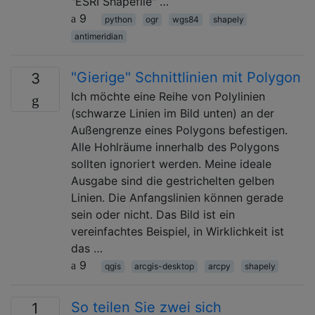
"ESRI Shapefile" …
9
python
ogr
wgs84
shapely
antimeridian
"Gierige" Schnittlinien mit Polygon
3
Ich möchte eine Reihe von Polylinien
(schwarze Linien im Bild unten) an der
Außengrenze eines Polygons befestigen.
Alle Hohlräume innerhalb des Polygons
sollten ignoriert werden. Meine ideale
Ausgabe sind die gestrichelten gelben
Linien. Die Anfangslinien können gerade
sein oder nicht. Das Bild ist ein
vereinfachtes Beispiel, in Wirklichkeit ist
das …
9
qgis
arcgis-desktop
arcpy
shapely
So teilen Sie zwei sich
1