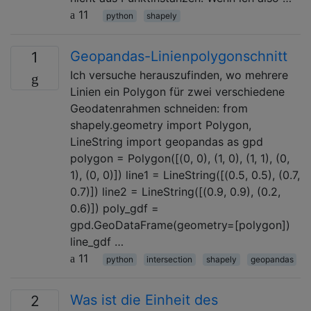
11
python
shapely
Geopandas-Linienpolygonschnitt
1
Ich versuche herauszufinden, wo mehrere
Linien ein Polygon für zwei verschiedene
Geodatenrahmen schneiden: from
shapely.geometry import Polygon,
LineString import geopandas as gpd
polygon = Polygon([(0, 0), (1, 0), (1, 1), (0,
1), (0, 0)]) line1 = LineString([(0.5, 0.5), (0.7,
0.7)]) line2 = LineString([(0.9, 0.9), (0.2,
0.6)]) poly_gdf =
gpd.GeoDataFrame(geometry=[polygon])
line_gdf …
11
python
intersection
shapely
geopandas
Was ist die Einheit des
2