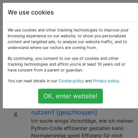
Geografisches
Tags
We use cookies
Account
Informationssystem
We use cookies and other tracking technologies to improve your
Als «shapely»
browsing experience on our website, to show you personalized
content and targeted ads, to analyze our website traffic, and to
understand where our visitors are coming from.
getaggte Fragen
By continuing, you consent to our use of cookies and other
tracking technologies and affirm you're at least 16 years old or
Shapely ist ein Open-Source-Python-Paket für die
have consent from a parent or guardian.
Konstruktion und Analyse von planaren geometrischen
You can read details in our
Cookie policy
and
Privacy policy
.
2D-Objekten, die in geografischen
Informationssystemen üblich sind.
OK, enter website!
OGR und Shapely effizienter
2
nutzen? [geschlossen]
Ich suche einige Vorschläge, wie ich meinen
Python-Code effizienter gestalten kann.
Normalerweise spielt Effizienz für mich