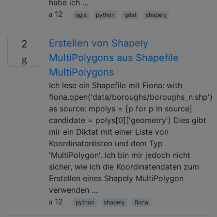
habe ich …
12
qgis
python
gdal
shapely
Erstellen von Shapely
2
MultiPolygons aus Shapefile
MultiPolygons
Ich lese ein Shapefile mit Fiona: with
fiona.open('data/boroughs/boroughs_n.shp')
as source: mpolys = [p for p in source]
candidate = polys[0]['geometry'] Dies gibt
mir ein Diktat mit einer Liste von
Koordinatenlisten und dem Typ
'MultiPolygon'. Ich bin mir jedoch nicht
sicher, wie ich die Koordinatendaten zum
Erstellen eines Shapely MultiPolygon
verwenden …
12
python
shapely
fiona