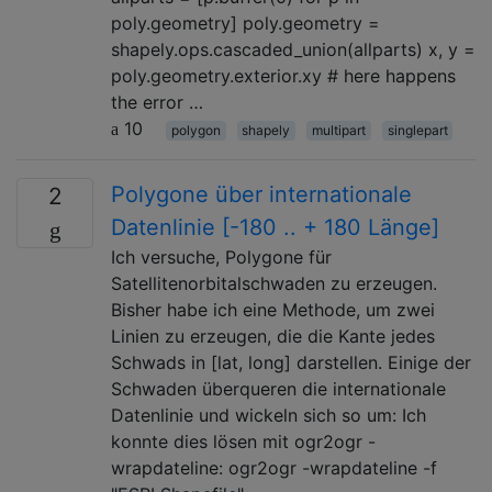
poly.geometry] poly.geometry =
shapely.ops.cascaded_union(allparts) x, y =
poly.geometry.exterior.xy # here happens
the error …
10
polygon
shapely
multipart
singlepart
Polygone über internationale
2
Datenlinie [-180 .. + 180 Länge]
Ich versuche, Polygone für
Satellitenorbitalschwaden zu erzeugen.
Bisher habe ich eine Methode, um zwei
Linien zu erzeugen, die die Kante jedes
Schwads in [lat, long] darstellen. Einige der
Schwaden überqueren die internationale
Datenlinie und wickeln sich so um: Ich
konnte dies lösen mit ogr2ogr -
wrapdateline: ogr2ogr -wrapdateline -f