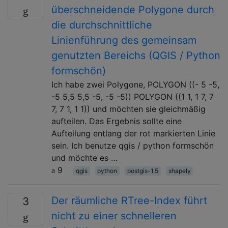
überschneidende Polygone durch
die durchschnittliche
Linienführung des gemeinsam
genutzten Bereichs (QGIS / Python
formschön)
Ich habe zwei Polygone, POLYGON ((- 5 -5,
-5 5,5 5,5 -5, -5 -5)) POLYGON ((1 1, 1 7, 7
7, 7 1, 1 1)) und möchten sie gleichmäßig
aufteilen. Das Ergebnis sollte eine
Aufteilung entlang der rot markierten Linie
sein. Ich benutze qgis / python formschön
und möchte es …
9
qgis
python
postgis-1.5
shapely
Der räumliche RTree-Index führt
3
nicht zu einer schnelleren