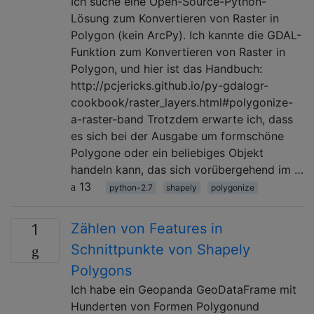
Ich suche eine Open-Source-Python-
Lösung zum Konvertieren von Raster in
Polygon (kein ArcPy). Ich kannte die GDAL-
Funktion zum Konvertieren von Raster in
Polygon, und hier ist das Handbuch:
http://pcjericks.github.io/py-gdalogr-
cookbook/raster_layers.html#polygonize-
a-raster-band Trotzdem erwarte ich, dass
es sich bei der Ausgabe um formschöne
Polygone oder ein beliebiges Objekt
handeln kann, das sich vorübergehend im …
13
python-2.7
shapely
polygonize
Zählen von Features in
1
Schnittpunkte von Shapely
Polygons
Ich habe ein Geopanda GeoDataFrame mit
Hunderten von Formen Polygonund