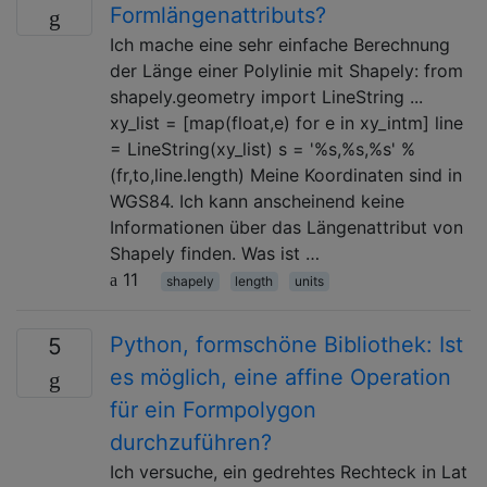
Formlängenattributs?
Ich mache eine sehr einfache Berechnung
der Länge einer Polylinie mit Shapely: from
shapely.geometry import LineString ...
xy_list = [map(float,e) for e in xy_intm] line
= LineString(xy_list) s = '%s,%s,%s' %
(fr,to,line.length) Meine Koordinaten sind in
WGS84. Ich kann anscheinend keine
Informationen über das Längenattribut von
Shapely finden. Was ist …
11
shapely
length
units
Python, formschöne Bibliothek: Ist
5
es möglich, eine affine Operation
für ein Formpolygon
durchzuführen?
Ich versuche, ein gedrehtes Rechteck in Lat