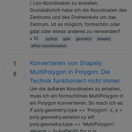
/ Lon-Koordinaten zu erstellen.
Grundsätzlich habe ich die Koordinaten des
Zentrums und des Drehwinkels um das
Zentrum. Ist es möglich, formschön oder
gdal oder etwas anderes zu verwenden?
10
python
gdal
geometry
shapely
affine-transformation
Konvertieren von Shapely
1
MultiPolygon in Polygon: Die
Technik funktioniert nicht immer
Um die äußeren Koordinaten zu erhalten,
muss ich ein formschönes MultiPolygon in
ein Polygon konvertieren. So mach ich es:
if poly.geometry.type == 'Polygon': x, y =
poly.geometry.exterior.xy elif
poly.geometry.type == 'MultiPolygon':
allparts = [p.buffer(0) for p in