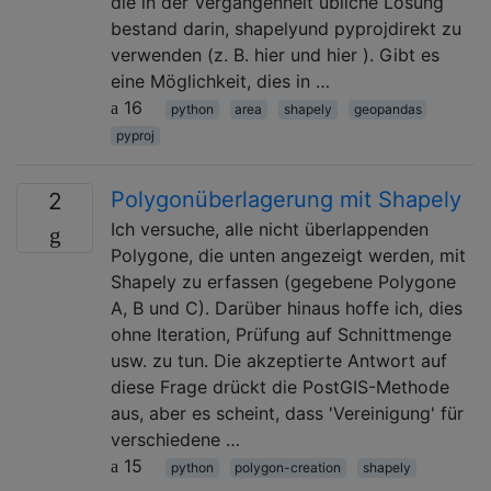
die in der Vergangenheit übliche Lösung
bestand darin, shapelyund pyprojdirekt zu
verwenden (z. B. hier und hier ). Gibt es
eine Möglichkeit, dies in …
16
python
area
shapely
geopandas
pyproj
Polygonüberlagerung mit Shapely
2
Ich versuche, alle nicht überlappenden
Polygone, die unten angezeigt werden, mit
Shapely zu erfassen (gegebene Polygone
A, B und C). Darüber hinaus hoffe ich, dies
ohne Iteration, Prüfung auf Schnittmenge
usw. zu tun. Die akzeptierte Antwort auf
diese Frage drückt die PostGIS-Methode
aus, aber es scheint, dass 'Vereinigung' für
verschiedene …
15
python
polygon-creation
shapely