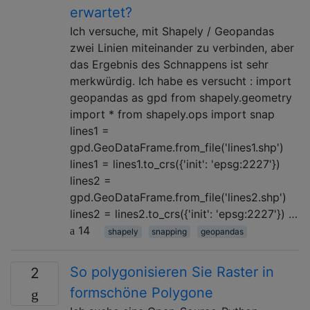
erwartet?
Ich versuche, mit Shapely / Geopandas
zwei Linien miteinander zu verbinden, aber
das Ergebnis des Schnappens ist sehr
merkwürdig. Ich habe es versucht : import
geopandas as gpd from shapely.geometry
import * from shapely.ops import snap
lines1 =
gpd.GeoDataFrame.from_file('lines1.shp')
lines1 = lines1.to_crs({'init': 'epsg:2227'})
lines2 =
gpd.GeoDataFrame.from_file('lines2.shp')
lines2 = lines2.to_crs({'init': 'epsg:2227'}) …
14
shapely
snapping
geopandas
So polygonisieren Sie Raster in
2
formschöne Polygone