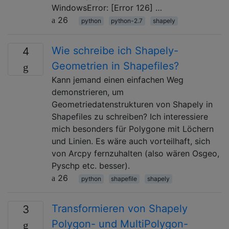
WindowsError: [Error 126] …
26
python
python-2.7
shapely
Wie schreibe ich Shapely-
4
Geometrien in Shapefiles?
Kann jemand einen einfachen Weg
demonstrieren, um
Geometriedatenstrukturen von Shapely in
Shapefiles zu schreiben? Ich interessiere
mich besonders für Polygone mit Löchern
und Linien. Es wäre auch vorteilhaft, sich
von Arcpy fernzuhalten (also wären Osgeo,
Pyschp etc. besser).
26
python
shapefile
shapely
Transformieren von Shapely
3
Polygon- und MultiPolygon-