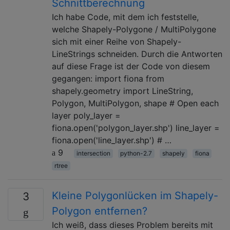
Schnittberechnung
Ich habe Code, mit dem ich feststelle,
welche Shapely-Polygone / MultiPolygone
sich mit einer Reihe von Shapely-
LineStrings schneiden. Durch die Antworten
auf diese Frage ist der Code von diesem
gegangen: import fiona from
shapely.geometry import LineString,
Polygon, MultiPolygon, shape # Open each
layer poly_layer =
fiona.open('polygon_layer.shp') line_layer =
fiona.open('line_layer.shp') # …
9
intersection
python-2.7
shapely
fiona
rtree
Kleine Polygonlücken im Shapely-
3
Polygon entfernen?
Ich weiß, dass dieses Problem bereits mit