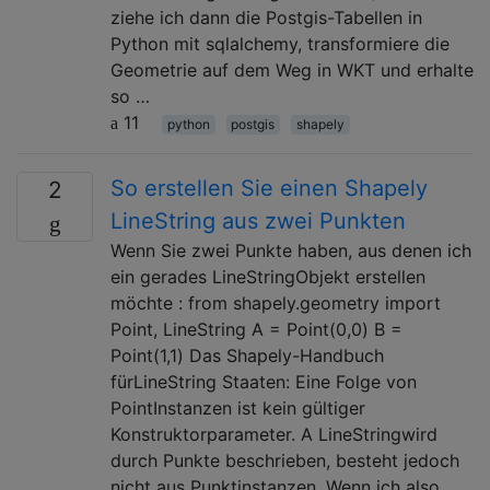
ziehe ich dann die Postgis-Tabellen in
Python mit sqlalchemy, transformiere die
Geometrie auf dem Weg in WKT und erhalte
so …
11
python
postgis
shapely
So erstellen Sie einen Shapely
2
LineString aus zwei Punkten
Wenn Sie zwei Punkte haben, aus denen ich
ein gerades LineStringObjekt erstellen
möchte : from shapely.geometry import
Point, LineString A = Point(0,0) B =
Point(1,1) Das Shapely-Handbuch
fürLineString Staaten: Eine Folge von
PointInstanzen ist kein gültiger
Konstruktorparameter. A LineStringwird
durch Punkte beschrieben, besteht jedoch
nicht aus Punktinstanzen. Wenn ich also …